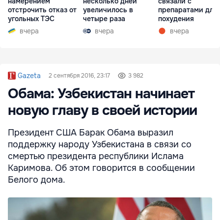
намерением
несколько дней
связали с
отстрочить отказ от
увеличилось в
препаратами для
угольных ТЭС
четыре раза
похудения
вчера
вчера
вчера
Gazeta
2 сентября 2016, 23:17
3 982
Обама: Узбекистан начинает
новую главу в своей истории
Президент США Барак Обама выразил
поддержку народу Узбекистана в связи со
смертью президента республики Ислама
Каримова. Об этом говорится в сообщении
Белого дома.