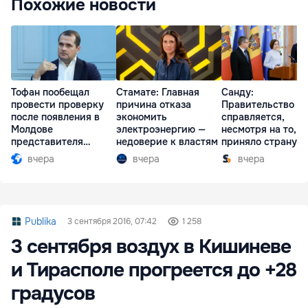
Похожие новости
Тофан пообещал
Стамате: Главная
Санду:
провести проверку
причина отказа
Правительство
после появления в
экономить
справляется,
Молдове
электроэнергию —
несмотря на то, ч
представителя
недоверие к властям
приняло страну в
Южной Осетии
разгар кризиса
вчера
вчера
вчера
Publika
3 сентября 2016, 07:42
1 258
3 сентября воздух в Кишиневе
и Тирасполе прогреется до +28
градусов