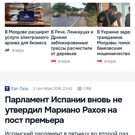
В Молдове расширят
В Рече, Ленкауцах и
В Украине задер
услуги электронного
Дрокии
гражданина
архива для бизнеса
заблокированные
Молдовы: помогал
трассы расчистили
банковским
вчера
от деревьев
мошенничеством 
Чехии
вчера
вчера
Itar-Tass
2 сентября 2016, 23:42
1 166
Парламент Испании вновь не
утвердил Мариано Рахоя на
пост премьера
Испанский парламент в пятницу во второй раз