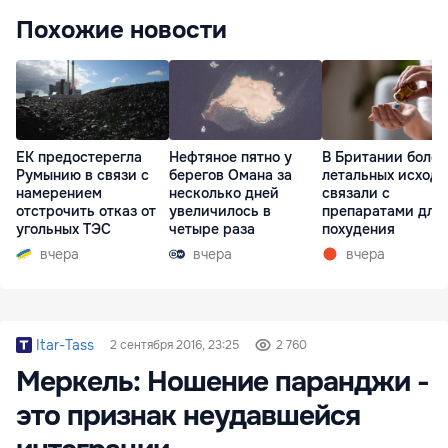
Похожие новости
ЕК предостерегла
Нефтяное пятно у
В Британии более
Румынию в связи с
берегов Омана за
летальных исходо
намерением
несколько дней
связали с
отстрочить отказ от
увеличилось в
препаратами для
угольных ТЭС
четыре раза
похудения
вчера
вчера
вчера
Itar-Tass
2 сентября 2016, 23:25
2 760
Меркель: Ношение паранджи -
это признак неудавшейся