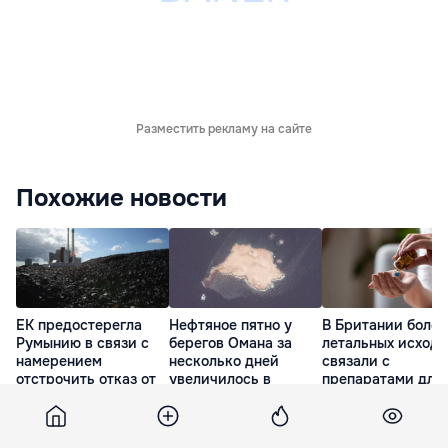
Разместить рекламу на сайте
Похожие новости
ЕК предостерегла
Нефтяное пятно у
В Британии более
Румынию в связи с
берегов Омана за
летальных исходо
намерением
несколько дней
связали с
отстрочить отказ от
увеличилось в
препаратами для
угольных ТЭС
четыре раза
похудения
вчера
вчера
вчера