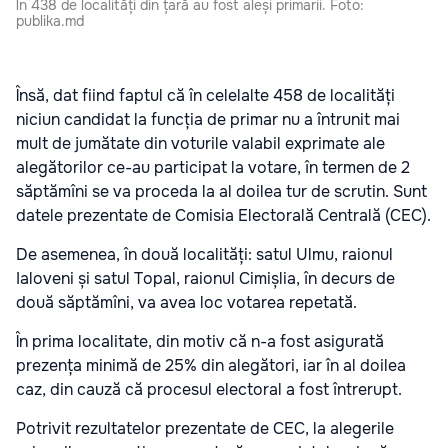
În 438 de localități din țară au fost aleși primarii. Foto:
publika.md
Însă, dat fiind faptul că în celelalte 458 de localități
niciun candidat la funcția de primar nu a întrunit mai
mult de jumătate din voturile valabil exprimate ale
alegătorilor ce-au participat la votare, în termen de 2
săptămîni se va proceda la al doilea tur de scrutin. Sunt
datele prezentate de Comisia Electorală Centrală (CEC).
De asemenea, în două localități: satul Ulmu, raionul
Ialoveni și satul Topal, raionul Cimișlia, în decurs de
două săptămîni, va avea loc votarea repetată.
În prima localitate, din motiv că n-a fost asigurată
prezența minimă de 25% din alegători, iar în al doilea
caz, din cauză că procesul electoral a fost întrerupt.
Potrivit rezultatelor prezentate de CEC, la alegerile