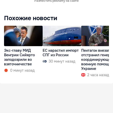
Разместить рекламу на сайте
Похожие новости
Экс-главу МИД
ЕС нарастил импорт
Пентагон внезапн
Венгрии Сийярто
СПГ из России
отстранил генера
заподозрили во
координирующег
30 минут назад
взяточничестве
военную помощь
Украине
0 минут назад
2 часа назад