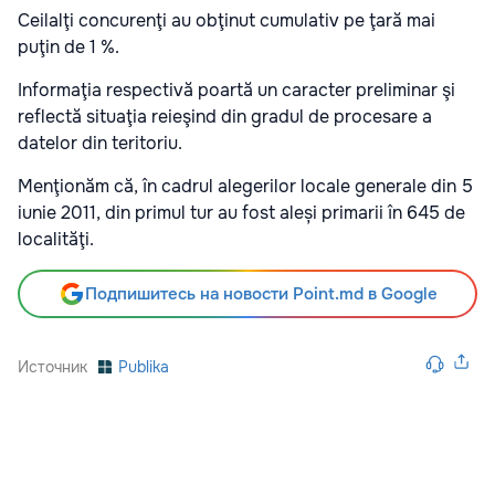
Ceilalţi concurenţi au obţinut cumulativ pe ţară mai
puţin de 1 %.
Informaţia respectivă poartă un caracter preliminar şi
reflectă situaţia reieşind din gradul de procesare a
datelor din teritoriu.
Menţionăm că, în cadrul alegerilor locale generale din 5
iunie 2011, din primul tur au fost aleși primarii în 645 de
localităţi.
Подпишитесь на новости Point.md в Google
Источник
Publika