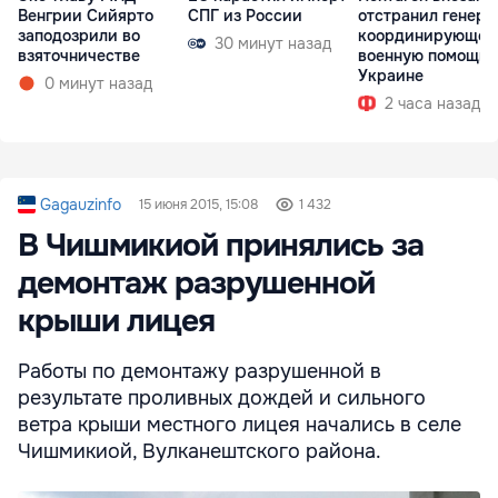
Венгрии Сийярто
СПГ из России
отстранил генера
заподозрили во
координирующег
30 минут назад
взяточничестве
военную помощь
Украине
0 минут назад
2 часа назад
Gagauzinfo
15 июня 2015, 15:08
1 432
В Чишмикиой принялись за
демонтаж разрушенной
крыши лицея
Работы по демонтажу разрушенной в
результате проливных дождей и сильного
ветра крыши местного лицея начались в селе
Чишмикиой, Вулканештского района.