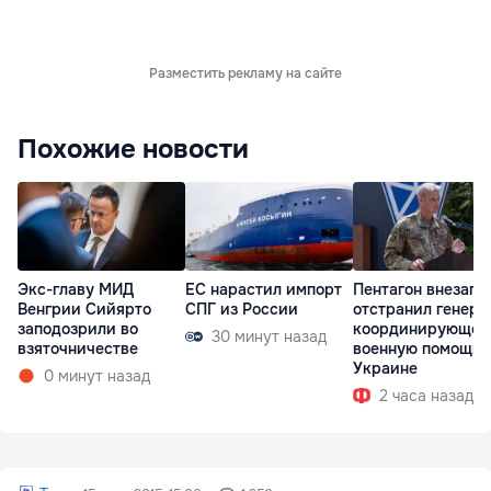
Разместить рекламу на сайте
Похожие новости
Экс-главу МИД
ЕС нарастил импорт
Пентагон внезапн
Венгрии Сийярто
СПГ из России
отстранил генера
заподозрили во
координирующег
30 минут назад
взяточничестве
военную помощь
Украине
0 минут назад
2 часа назад