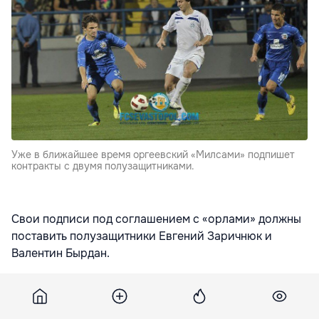
Уже в ближайшее время оргеевский «Милсами» подпишет
контракты с двумя полузащитниками.
Свои подписи под соглашением с «орлами» должны
поставить полузащитники Евгений Заричнюк и
Валентин Бырдан.
Украинцу Заричнюку 26 лет. В чемпионате Молдовы
он выступает с 2012-го года. За это время Евгений
провёл в составе ФК «Тирасполь» 82 матча и забил