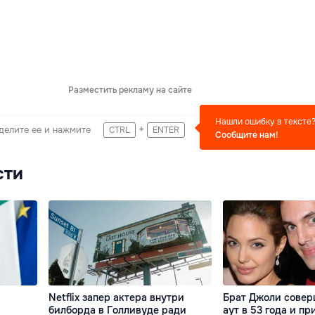
Разместить рекламу на сайте
Нашли ошибку в тексте
+
делите ее и нажмите
CTRL
ENTER
Сообщите нам!
сти
Netflix запер актера внутри
Брат Джоли совер
билборда в Голливуде ради
аут в 53 года и пр