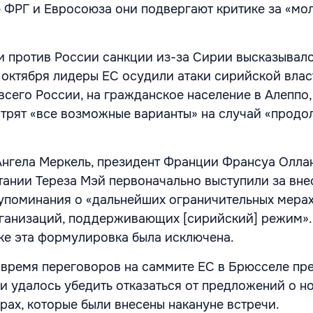
ФРГ и Евросоюза они подвергают критике за «мол
 против России санкции из-за Сирии высказывало
 октября лидеры ЕС осудили атаки сирийской влас
всего России, на гражданское население в Алеппо,
отрят «все возможные варианты» на случай «прод
нгела Меркель, президент Франции Франсуа Олла
ании Тереза Мэй первоначально выступили за вне
упоминания о «дальнейших ограничительных мерах
ганизаций, поддерживающих [сирийский] режим».
е эта формулировка была исключена.
 время переговоров на саммите ЕС в Брюсселе пр
и удалось убедить отказаться от предложений о н
рах, которые были внесены накануне встречи.