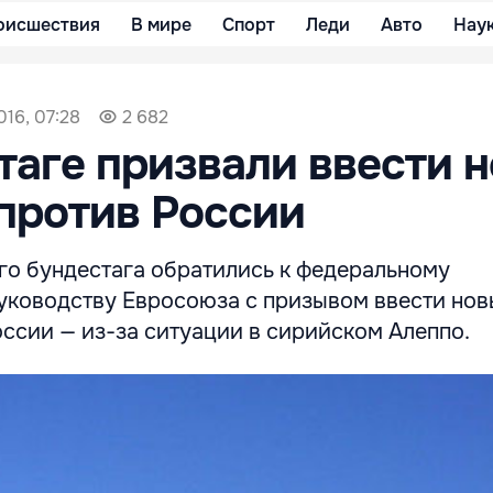
оисшествия
В мире
Спорт
Леди
Авто
Нау
016, 07:28
2 682
таге призвали ввести 
против России
го бундестага обратились к федеральному
руководству Евросоюза с призывом ввести нов
ссии — из-за ситуации в сирийском Алеппо.