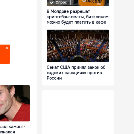
Опрос
В Молдове разрешат
криптобанкоматы, биткоином
можно будет платить в кафе
?
Сенат США принял закон об
«адских санкциях» против
России
шил каминг-
изнался