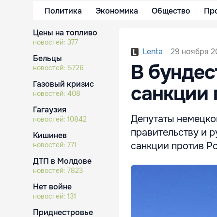
Политика
Экономика
Общество
Пр
Цены на топливо
новостей:
377
29 ноября 2
Lenta
Бельцы
В бундес
новостей:
5726
Газовый кризис
санкции 
новостей:
408
Гагаузия
Депутаты немецко
новостей:
10842
правительству и 
Кишинев
санкции против Ро
новостей:
771
ДТП в Молдове
новостей:
7823
Нет войне
новостей:
131
Приднестровье