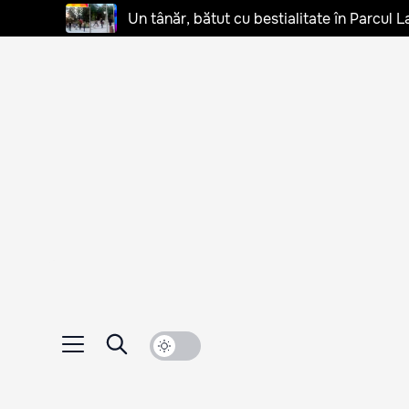
Un tânăr, bătut cu bestialitate în Parcul L