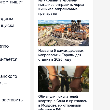
Из Украины в Израиль
этом пишет
пытались отправить через
Кишинёв запрещённые
препараты
родным
анциска
еппо
Названы 5 самых дешевых
направлений Европы для
вигается
отдыха в 2026 году
данского
», —
Обманули покупателей
 заставить
квартир в Сочи и прятались
в Молдове: их отправили
.
обратно в РФ