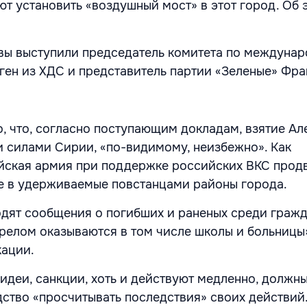
ют установить «воздушный мост» в этот город. Об 
вы выступили председатель комитета по междуна
ген из ХДС и представитель партии «Зеленые» Фр
о, что, согласно поступающим докладам, взятие Ал
 силами Сирии, «по-видимому, неизбежно». Как
йская армия при поддержке российских ВКС прод
е в удерживаемые повстанцами районы города.
дят сообщения о погибших и раненых среди граж
трелом оказываются в том числе школы и больницы
кации.
идеи, санкции, хоть и действуют медленно, должны
ство «просчитывать последствия» своих действий