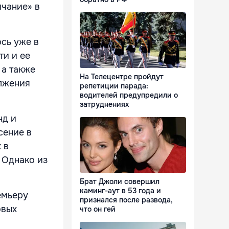
чание» в
сь уже в
ти и ее
 а также
На Телецентре пройдут
олжения
репетиции парада:
водителей предупредили о
затруднениях
нд и
сение в
 в
 Однако из
Брат Джоли совершил
каминг-аут в 53 года и
емьеру
признался после развода,
овых
что он гей