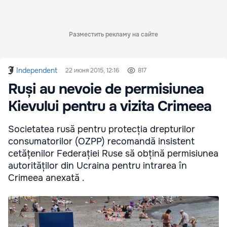
Разместить рекламу на сайте
Independent
22 июня 2015, 12:16
817
Ruși au nevoie de permisiunea
Kievului pentru a vizita Crimeea
Societatea rusă pentru protecția drepturilor
consumatorilor (OZPP) recomandă insistent
cetățenilor Federației Ruse să obțină permisiunea
autorităților din Ucraina pentru intrarea în
Crimeea anexată .