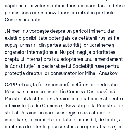
căpitanilor navelor maritime turistice care, fără a deține
permisiunea corespunzătoare, au intrat în porturile
Crimeei ocupate.
„Nimeni nu vorbește despre un pericol iminent, dar
există o posibilitate potențială ca cetățenii ruși să fie
supuși urmăririi din partea autorităților ucrainene și
organelor internaționale. Nu poți neglija prioritatea
dreptului internațional cu adoptarea unui amendament
la Constituție”, a declarat șeful Societății ruse pentru
protecția drepturilor consumatorilor Mihail Anșakov.
OZPP-ul rus, la fel, recomandă cetățenilor Federației
Ruse să nu procure imobil în Crimeea. Din cauză că
Ministerul Justiției din Ucraina a blocat accesul pentru
administrația din Crimeea și Sevastopol la Registrul de
stat al Ucrainei, în care se înregistrează afacerile
imobiliare, la momentul de față e imposibil, de facto, a
confirma drepturile posesorului la proprietatea sa și a