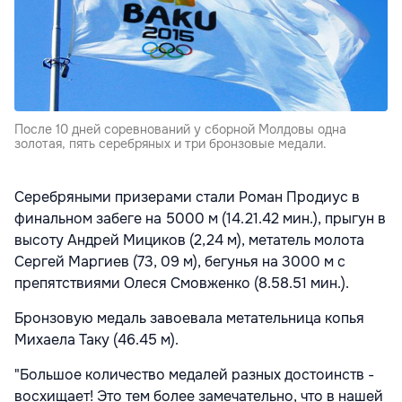
После 10 дней соревнований у сборной Молдовы одна
золотая, пять серебряных и три бронзовые медали.
Серебряными призерами стали Роман Продиус в
финальном забеге на 5000 м (14.21.42 мин.), прыгун в
высоту Андрей Мициков (2,24 м), метатель молота
Сергей Маргиев (73, 09 м), бегунья на 3000 м с
препятствиями Олеся Смовженко (8.58.51 мин.).
Бронзовую медаль завоевала метательница копья
Михаела Таку (46.45 м).
"Большое количество медалей разных достоинств -
восхищает! Это тем более замечательно, что в нашей