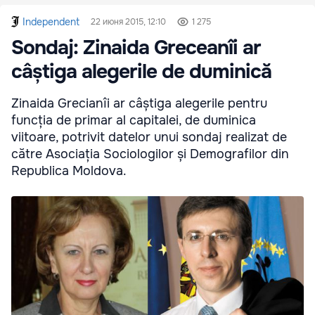
Independent
22 июня 2015, 12:10
1 275
Sondaj: Zinaida Greceanîi ar
câștiga alegerile de duminică
Zinaida Grecianîi ar câștiga alegerile pentru
funcția de primar al capitalei, de duminica
viitoare, potrivit datelor unui sondaj realizat de
către Asociația Sociologilor și Demografilor din
Republica Moldova.