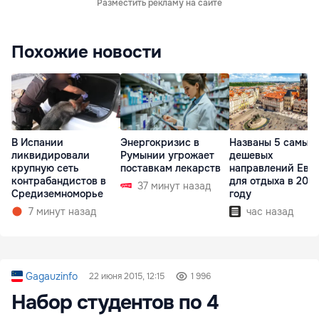
Разместить рекламу на сайте
Похожие новости
В Испании
Энергокризис в
Названы 5 самых
ликвидировали
Румынии угрожает
дешевых
крупную сеть
поставкам лекарств
направлений Евр
контрабандистов в
для отдыха в 202
37 минут назад
Средиземноморье
году
7 минут назад
час назад
Gagauzinfo
22 июня 2015, 12:15
1 996
Набор студентов по 4