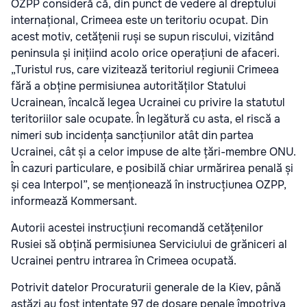
OZPP consideră că, din punct de vedere al dreptului
internațional, Crimeea este un teritoriu ocupat. Din
acest motiv, cetățenii ruși se supun riscului, vizitând
peninsula și inițiind acolo orice operațiuni de afaceri.
„Turistul rus, care vizitează teritoriul regiunii Crimeea
fără a obține permisiunea autorităților Statului
Ucrainean, încalcă legea Ucrainei cu privire la statutul
teritoriilor sale ocupate. În legătură cu asta, el riscă a
nimeri sub incidența sancțiunilor atât din partea
Ucrainei, cât și a celor impuse de alte țări-membre ONU.
În cazuri particulare, e posibilă chiar urmărirea penală și
și cea Interpol”, se menționează în instrucțiunea OZPP,
informează Kommersant.
Autorii acestei instrucțiuni recomandă cetățenilor
Rusiei să obțină permisiunea Serviciului de grăniceri al
Ucrainei pentru intrarea în Crimeea ocupată.
Potrivit datelor Procuraturii generale de la Kiev, până
astăzi au fost intentate 97 de dosare penale împotriva