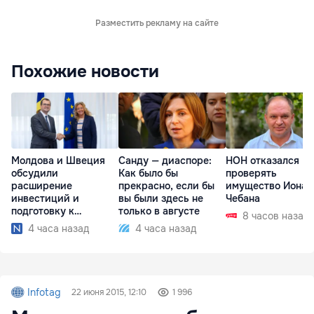
Разместить рекламу на сайте
Похожие новости
Молдова и Швеция
Санду — диаспоре:
НОН отказался
обсудили
Как было бы
проверять
расширение
прекрасно, если бы
имущество Иона
инвестиций и
вы были здесь не
Чебана
подготовку к
только в августе
8 часов назад
отопительному
4 часа назад
4 часа назад
сезону
Infotag
22 июня 2015, 12:10
1 996