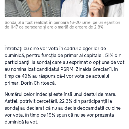
Sondajul a fost realizat în perioara 16-20 iunie, pe un eșantion
de 1147 de persoane și are o marjă de eroare de 2.8%.
Întrebați cu cine vor vota în cadrul alegerilor de
duminică, pentru funcția de primar al capitalei, 51% din
participanții la sondaj care au exprimat o opțiune de vot
au nominalizat candidatul PSRM, Zinaida Grecianîi, în
timp ce 49% au răspuns că-l vor vota pe actualul
primar, Dorin Chirtoacă.
Numărul celor indeciși este însă unul destul de mare.
Astfel, potrivit cercetării, 22,3% din participanții la
sondaj au declarat că nu au decis deocamdată cu cine
vor vota, în timp ce 19% spun că nu se vor prezenta
duminică la vot.