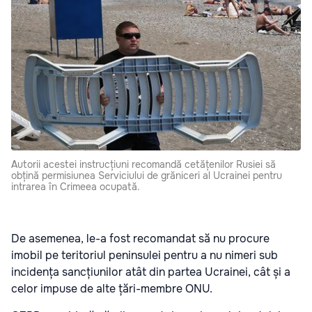
Autorii acestei instrucțiuni recomandă cetățenilor Rusiei să
obțină permisiunea Serviciului de grăniceri al Ucrainei pentru
intrarea în Crimeea ocupată.
De asemenea, le-a fost recomandat să nu procure
imobil pe teritoriul peninsulei pentru a nu nimeri sub
incidența sancțiunilor atât din partea Ucrainei, cât și a
celor impuse de alte țări-membre ONU.