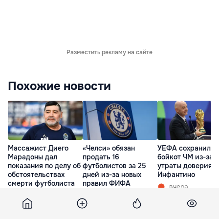
Разместить рекламу на сайте
Похожие новости
Массажист Диего
«Челси» обязан
УЕФА сохранил
Марадоны дал
продать 16
бойкот ЧМ из-за
показания по делу об
футболистов за 25
утраты доверия к
обстоятельствах
дней из-за новых
Инфантино
смерти футболиста
правил ФИФА
вчера
час назад
10 часов назад