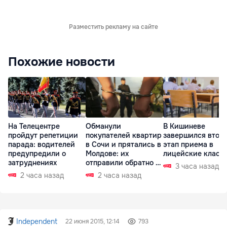
Разместить рекламу на сайте
Похожие новости
На Телецентре
Обманули
В Кишиневе
пройдут репетиции
покупателей квартир
завершился втор
парада: водителей
в Сочи и прятались в
этап приема в
предупредили о
Молдове: их
лицейские класс
затруднениях
отправили обратно в
3 часа назад
РФ
2 часа назад
2 часа назад
Independent
22 июня 2015, 12:14
793