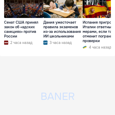
Сенат США принял
Дания ужесточает
Испания пригроз
закон об «адских
правила экзаменов
Италии ответным
санкциях» против
из-за использования
мерами, если та 
России
ИИ школьниками
отменит пограни
проверки
2 часа назад
3 часа назад
4 часа назад