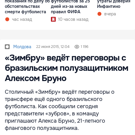
показания по делу об
футболистов за 25
утраты доверия к
обстоятельствах
дней из-за новых
Инфантино
смерти футболиста
правил ФИФА
вчера
час назад
10 часов назад
Молдова
22 июня 2015, 12:04
1 196
«Зимбру» ведёт переговоры с
бразильским полузащитником
Алексом Бруно
Столичный «Зимбру» ведёт переговоры о
трансфере ещё одного бразильского
футболиста. Как сообщили сегодня
представители «зубров», в команду
приглашают Алекса Бруно, 21-летного
флангового полузащитника.