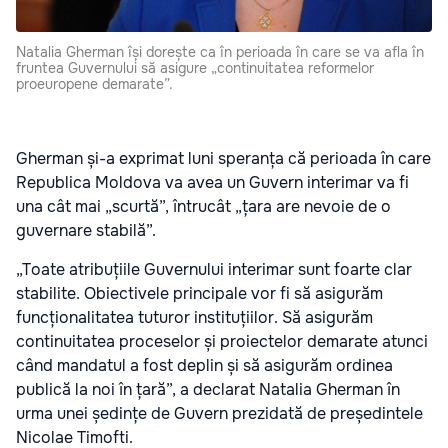
Natalia Gherman își dorește ca în perioada în care se va afla în
fruntea Guvernului să asigure „continuitatea reformelor
proeuropene demarate”.
Gherman și-a exprimat luni speranța că perioada în care
Republica Moldova va avea un Guvern interimar va fi
una cât mai „scurtă”, întrucât „țara are nevoie de o
guvernare stabilă”.
„Toate atribuțiile Guvernului interimar sunt foarte clar
stabilite. Obiectivele principale vor fi să asigurăm
funcționalitatea tuturor instituțiilor. Să asigurăm
continuitatea proceselor și proiectelor demarate atunci
când mandatul a fost deplin și să asigurăm ordinea
publică la noi în țară”, a declarat Natalia Gherman în
urma unei ședințe de Guvern prezidată de președintele
Nicolae Timofti.