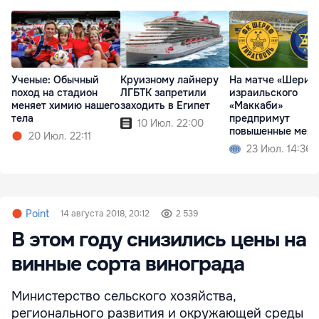
Ученые: Обычный
Круизному лайнеру
На матче «Шериф
поход на стадион
ЛГБТК запретили
израильского
меняет химию нашего
заходить в Египет
«Маккаби»
тела
предпримут
10 Июл. 22:00
повышенные мер
20 Июл. 22:11
безопасности
23 Июл. 14:36
Point
14 августа 2018, 20:12
2 539
В этом году снизились цены на
винные сорта винограда
Министерство сельского хозяйства,
регионального развития и окружающей среды