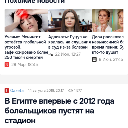
Похожие новости
Ученые: Менингит
Адвокаты: Гуцул не
Дион рассказала 
остаётся глобальной
явилась на слушания
невыносимой бол
угрозой,
в суд из-за болезни
время пения: Буд
зафиксировано более
кто-то душит
22 Июн. 12:27
250 тысяч смертей
8 Июн. 21:45
28 Мар. 18:45
Gazeta
14 августа 2018, 20:17
1 577
В Египте впервые с 2012 года
болельщиков пустят на
стадион