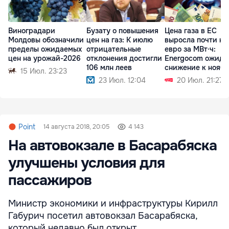
Виноградари
Бузату о повышения
Цена газа в ЕС
Молдовы обозначили
цен на газ: К июлю
выросла почти на
пределы ожидаемых
отрицательные
евро за МВт·ч:
цен на урожай-2026
отклонения достигли
Energocom ожида
106 млн леев
снижение к нояб
15 Июл. 23:23
23 Июл. 12:04
20 Июл. 21:27
Point
14 августа 2018, 20:05
4 143
На автовокзале в Басарабяска
улучшены условия для
пассажиров
Министр экономики и инфраструктуры Кирилл
Габурич посетил автовокзал Басарабяска,
который недавно был открыт.