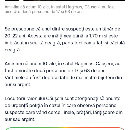
Amintim că acum 10 zile, în satul Hagimus, Căușeni, au fost
omorâte două persoane de 17 și 63 de ani.
Se presupune că unul dintre suspecți este un tânăr de
20-22 ani. Acesta are înălțimea până la 1,70 m și este
îmbrăcat în scurtă neagră, pantaloni camuflați și căciulă
neagră.
Amintim că acum 10 zile, în satul Hagimus, Căușeni, au
fost omorâte două persoane de 17 și 63 de ani.
Victimele au fost deposedate de mai multe bijuterii din
aur și argint.
Locuitorii raionului Căușeni sunt atenționați să anunțe
de urgență poliția în cazul în care observă persoane
suspecte care vând cercei, inele, brățări, lănțișoare din
aur sau argint.