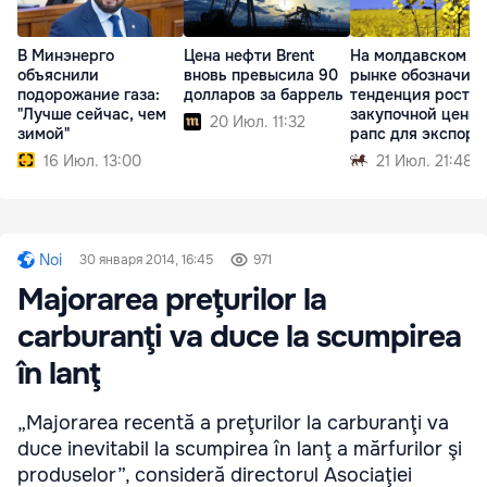
В Минэнерго
Цена нефти Brent
На молдавском
объяснили
вновь превысила 90
рынке обозначил
подорожание газа:
долларов за баррель
тенденция роста
"Лучше сейчас, чем
закупочной цены 
20 Июл. 11:32
зимой"
рапс для экспорт
16 Июл. 13:00
21 Июл. 21:48
Noi
30 января 2014, 16:45
971
Majorarea preţurilor la
carburanţi va duce la scumpirea
în lanţ
„Majorarea recentă a preţurilor la carburanţi va
duce inevitabil la scumpirea în lanţ a mărfurilor şi
produselor”, consideră directorul Asociaţiei