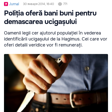
Jurnal
30 января 2014, 16:40
771
Poliția oferă bani buni pentru
demascarea ucigașului
Oamenii legii cer ajutorul populației în vederea
identificării ucigașului de la Hagimus. Cei care vor
oferi detalii veridice vor fi remunerați.