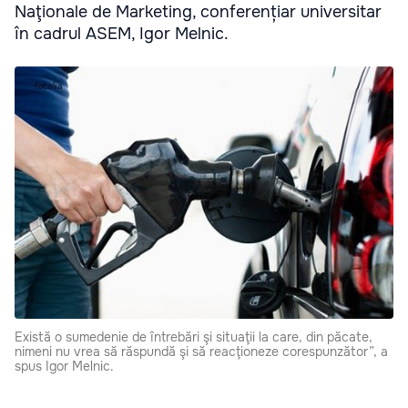
Naţionale de Marketing, conferențiar universitar
în cadrul ASEM, Igor Melnic.
Există o sumedenie de întrebări şi situaţii la care, din păcate,
nimeni nu vrea să răspundă şi să reacţioneze corespunzător”, a
spus Igor Melnic.