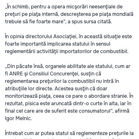
„În schimb, pentru a opera micşorări neesenţiale de
preţuri pe piaţa internă, descreşterea pe piaţa mondială
trebuie să fie foarte mare”, a spus sursa citată.
În opinia directorului Asociaţiei, în această situaţie este
foarte importantă implicarea statului în sensul
reglementării activităţii importatorilor de combustibil.
„Din păcate însă, organele abilitate ale statului, cum ar
fi ANRE şi Consiliul Concurenţei, susţin că
reglementarea preţurilor la combustibil nu intră în
atribuţiile lor directe. Acestea susţin că doar
monitorizează piaţa, ceea ce pare o abordare stranie. În
rezultat, pisica este aruncată dintr-o curte în alta, iar în
final cel care are de suferit este consumatorul”, afirmă
Igor Melnic.
Întrebat cum ar putea statul să reglementeze preţurile la