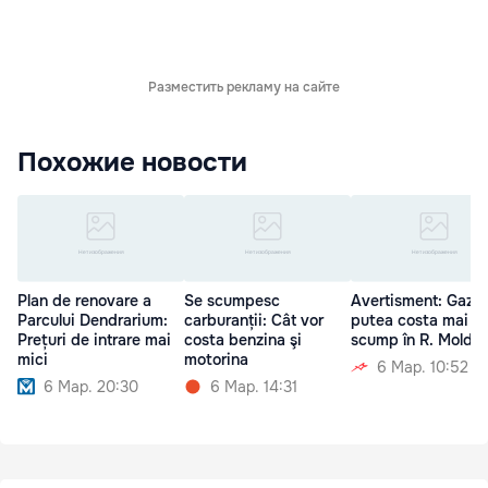
Разместить рекламу на сайте
Похожие новости
Plan de renovare a
Se scumpesc
Avertisment: Gazul
Parcului Dendrarium:
carburanții: Cât vor
putea costa mai
Prețuri de intrare mai
costa benzina şi
scump în R. Moldo
mici
motorina
6 Мар. 10:52
6 Мар. 20:30
6 Мар. 14:31