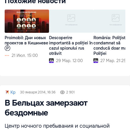
Похожие новости
Proimobil: Дни новых
Descoperire
România: Poliţist
проектов в Кишиневе
importantă a poliției în
condamnat să
Ⓟ
cazul spionului rus
conducă doar maş
otrăvit
Poliţiei
21 Июл. 15:00
29 Мар. 12:00
27 Мар. 21:25
Kp
30 января 2014, 16:36
2 901
В Бельцах замерзают
бездомные
Центр ночного пребывания и социальной