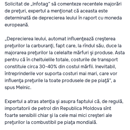
Solicitat de „Infotag” să comenteze recentele majorări
de preţuri, expertul a menţionat că aceasta este
determinată de deprecierea leului în raport cu moneda
europeană.
„Deprecierea leului, automat influenţează creşterea
preţurilor la carburanţi, fapt care, la rîndul său, duce la
majorarea preţurilor la celelalte mărfuri şi produse. Asta
pentru că în cheltuielile totale, costurile de transport
constituie circa 30-40% din costul mărfii. Inevitabil,
întreprinderile vor suporta costuri mai mari, care vor
influenţa preţurile la toate produsele de pe piaţă”, a
spus Melnic.
Expertul a atras atenţia şi asupra faptului că, de regulă,
importatorii de petrol din Republica Moldova sînt
foarte sensibili chiar şi la cele mai mici creşteri ale
preţurilor la combustibil pe piaţa mondială.