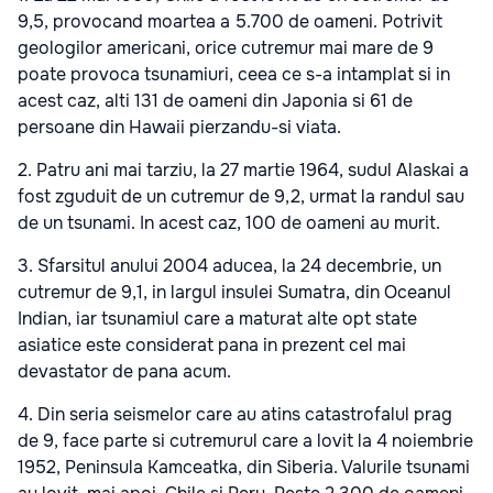
9,5, provocand moartea a 5.700 de oameni. Potrivit
geologilor americani, orice cutremur mai mare de 9
poate provoca tsunamiuri, ceea ce s-a intamplat si in
acest caz, alti 131 de oameni din Japonia si 61 de
persoane din Hawaii pierzandu-si viata.
2. Patru ani mai tarziu, la 27 martie 1964, sudul Alaskai a
fost zguduit de un cutremur de 9,2, urmat la randul sau
de un tsunami. In acest caz, 100 de oameni au murit.
3. Sfarsitul anului 2004 aducea, la 24 decembrie, un
cutremur de 9,1, in largul insulei Sumatra, din Oceanul
Indian, iar tsunamiul care a maturat alte opt state
asiatice este considerat pana in prezent cel mai
devastator de pana acum.
4. Din seria seismelor care au atins catastrofalul prag
de 9, face parte si cutremurul care a lovit la 4 noiembrie
1952, Peninsula Kamceatka, din Siberia. Valurile tsunami