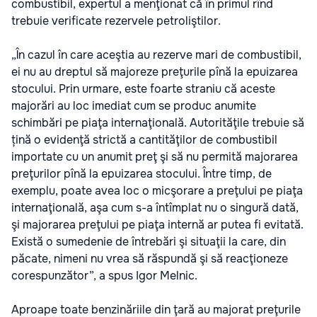
combustibil, expertul a menţionat că în primul rînd
trebuie verificate rezervele petroliştilor.
„În cazul în care aceştia au rezerve mari de combustibil,
ei nu au dreptul să majoreze preţurile pînă la epuizarea
stocului. Prin urmare, este foarte straniu că aceste
majorări au loc imediat cum se produc anumite
schimbări pe piaţa internaţională. Autorităţile trebuie să
țină o evidenţă strictă a cantităţilor de combustibil
importate cu un anumit preţ şi să nu permită majorarea
preţurilor pînă la epuizarea stocului. Între timp, de
exemplu, poate avea loc o micşorare a preţului pe piaţa
internaţională, aşa cum s-a întîmplat nu o singură dată,
şi majorarea preţului pe piaţa internă ar putea fi evitată.
Există o sumedenie de întrebări şi situaţii la care, din
păcate, nimeni nu vrea să răspundă şi să reacţioneze
corespunzător”, a spus Igor Melnic.
Aproape toate benzinăriile din ţară au majorat preţurile