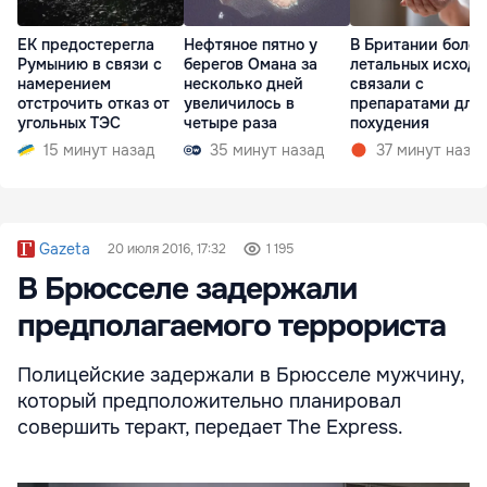
ЕК предостерегла
Нефтяное пятно у
В Британии более
Румынию в связи с
берегов Омана за
летальных исходо
намерением
несколько дней
связали с
отстрочить отказ от
увеличилось в
препаратами для
угольных ТЭС
четыре раза
похудения
15 минут назад
35 минут назад
37 минут наза
Gazeta
20 июля 2016, 17:32
1 195
В Брюсселе задержали
предполагаемого террориста
Полицейские задержали в Брюсселе мужчину,
который предположительно планировал
совершить теракт, передает The Express.