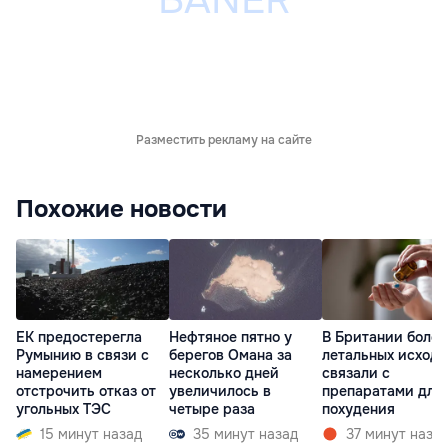
Разместить рекламу на сайте
Похожие новости
ЕК предостерегла
Нефтяное пятно у
В Британии более
Румынию в связи с
берегов Омана за
летальных исходо
намерением
несколько дней
связали с
отстрочить отказ от
увеличилось в
препаратами для
угольных ТЭС
четыре раза
похудения
15 минут назад
35 минут назад
37 минут наза