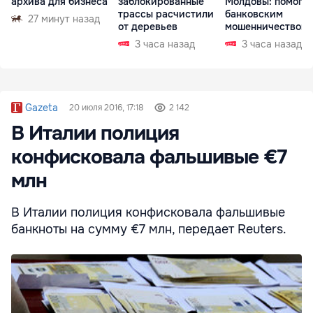
архива для бизнеса
заблокированные
Молдовы: помогал
трассы расчистили
банковским
27 минут назад
от деревьев
мошенничеством 
Чехии
3 часа назад
3 часа назад
Gazeta
20 июля 2016, 17:18
2 142
В Италии полиция
конфисковала фальшивые €7
млн
В Италии полиция конфисковала фальшивые
банкноты на сумму €7 млн, передает Reuters.