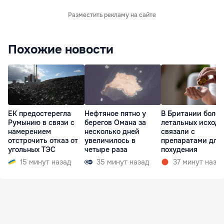
Разместить рекламу на сайте
Похожие новости
ЕК предостерегла
Нефтяное пятно у
В Британии более
Румынию в связи с
берегов Омана за
летальных исходо
намерением
несколько дней
связали с
отстрочить отказ от
увеличилось в
препаратами для
угольных ТЭС
четыре раза
похудения
15 минут назад
35 минут назад
37 минут наза