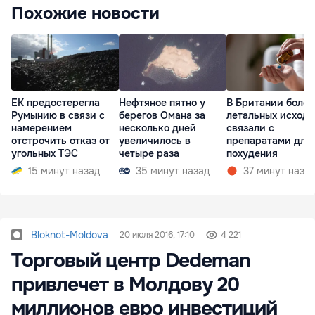
Похожие новости
ЕК предостерегла
Нефтяное пятно у
В Британии более
Румынию в связи с
берегов Омана за
летальных исходо
намерением
несколько дней
связали с
отстрочить отказ от
увеличилось в
препаратами для
угольных ТЭС
четыре раза
похудения
15 минут назад
35 минут назад
37 минут наза
Bloknot-Moldova
20 июля 2016, 17:10
4 221
Торговый центр Dedeman
привлечет в Молдову 20
миллионов евро инвестиций