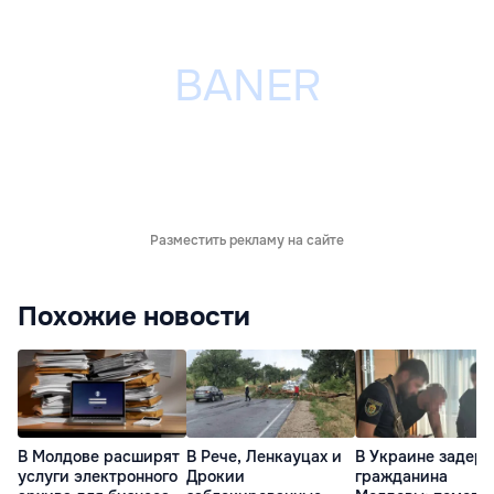
Разместить рекламу на сайте
Похожие новости
В Молдове расширят
В Рече, Ленкауцах и
В Украине задер
услуги электронного
Дрокии
гражданина