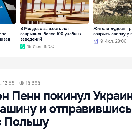
В Молдове за шесть лет
Жители Будешт тр
тили
закрылись более 100 учебных
закрыть свалку у 
назад
заведений
9 Июл. 23:06
16 Июл. 19:00
, 12:56
18 688
н Пенн покинул Украин
машину и отправившись
в Польшу