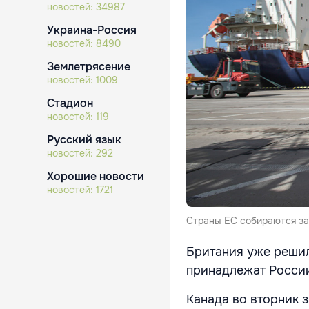
новостей:
34987
Украина-Россия
новостей:
8490
Землетрясение
новостей:
1009
Стадион
новостей:
119
Русский язык
новостей:
292
Хорошие новости
новостей:
1721
Страны ЕС собираются за
Британия уже решил
принадлежат Росси
Канада во вторник 