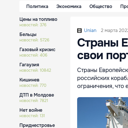
Политика
Экономика
Общество
Пр
Цены на топливо
новостей:
376
2 марта 2022
Unian
Бельцы
Страны Е
новостей:
5726
Газовый кризис
свои пор
новостей:
406
Гагаузия
Страны Европейск
новостей:
10842
российских кораб
Кишинев
ограничения, что
новостей:
770
ДТП в Молдове
новостей:
7821
Нет войне
новостей:
131
Приднестровье