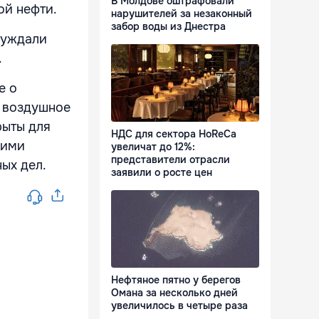
В Молдове оштрафовали
ой нефти.
нарушителей за незаконный
забор воды из Днестра
суждали
.
е о
ь воздушное
рыты для
НДС для сектора HoReCa
кими
увеличат до 12%:
представители отрасли
ых дел.
заявили о росте цен
Нефтяное пятно у берегов
Омана за несколько дней
увеличилось в четыре раза