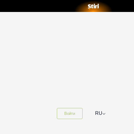
⌵
RU
Войти