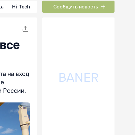
ка
Hi-Tech
Сообщить новость
 все
а на вход
ие
и России.