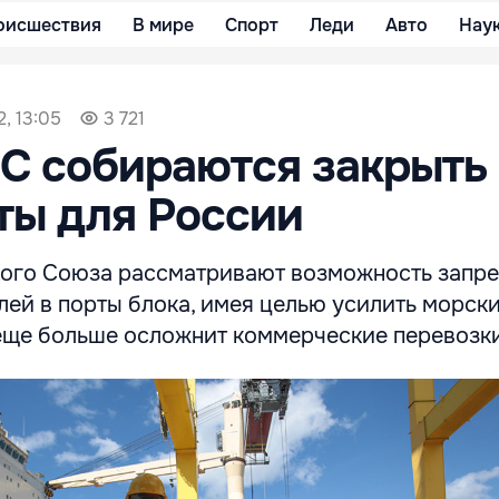
оисшествия
В мире
Спорт
Леди
Авто
Нау
, 13:05
3 721
С собираются закрыть
ты для России
ого Союза рассматривают возможность запрет
лей в порты блока, имея целью усилить морск
 еще больше осложнит коммерческие перевозк