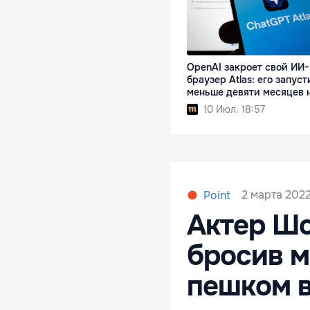
OpenAI закроет свой ИИ-
браузер Atlas: его запус
меньше девяти месяцев 
10 Июл. 18:57
2 марта 2022
Point
Актер Шо
бросив 
пешком 