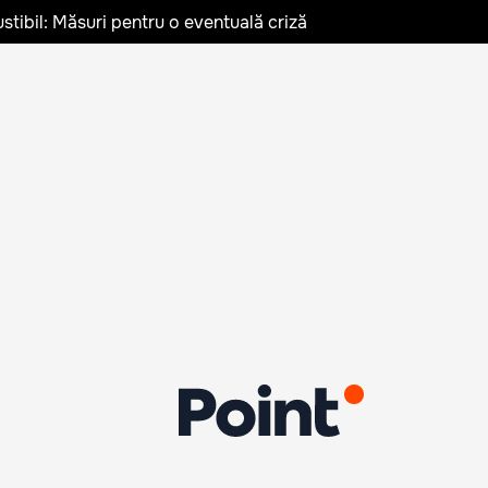
stibil: Măsuri pentru o eventuală criză