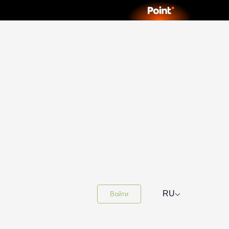
⌵
RU
Войти