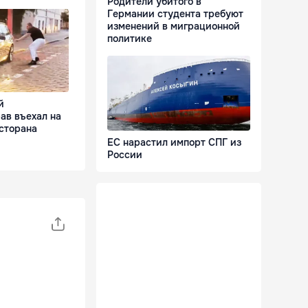
Родители убитого в
Германии студента требуют
изменений в миграционной
политике
й
ав въехал на
сторана
ЕС нарастил импорт СПГ из
России