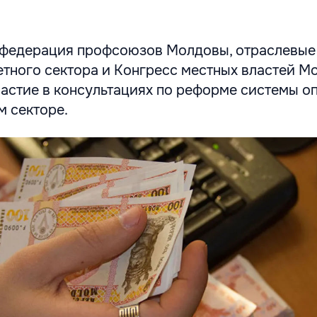
нфедерация профсоюзов Молдовы, отраслевые
ного сектора и Конгресс местных властей М
частие в консультациях по реформе системы о
м секторе.