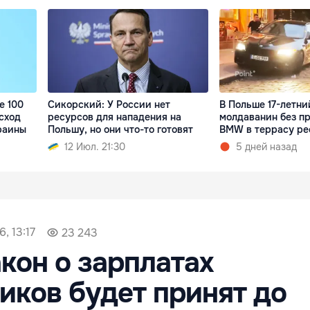
е 100
Сикорский: У России нет
В Польше 17-летни
сход
ресурсов для нападения на
молдаванин без пр
раины
Польшу, но они что-то готовят
BMW в террасу ре
12 Июл. 21:30
5 дней назад
, 13:17
23 243
кон о зарплатах
ков будет принят до