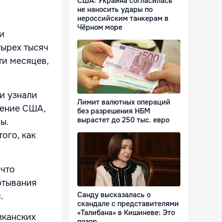
США: Украина согласилась
не наносить удары по
нероссийским танкерам в
Чёрном море
и
тырех тысяч
ти месяцев,
ни узнали
Лимит валютных операций
дение США,
без разрешения НБМ
вырастет до 250 тыс. евро
ы.
ого, как
 что
ртывания
Санду высказалась о
.
скандале с представителями
«Талибана» в Кишиневе: Это
иканских
позор