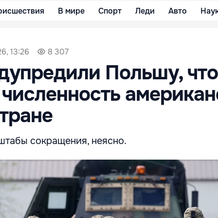
оисшествия
В мире
Спорт
Леди
Авто
Нау
6, 13:26
8 307
дупредили Польшу, что
 численность американ
стране
штабы сокращения, неясно.