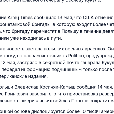
ние Army Times сообщило
13 мая, что США отменил
ронетанковой бригады, в которую входят более че
, что бригаду переместят в Польшу в течение девя
ники уже находилась в пути.
 эта новость застала польских военных врасплох. О
кольку, по словам источников Politico, предупреж
 12 мая, застряло в секретной почте генерала Кукул
 передал информацию подчиненным только после т
мериканские издания.
ольши Владислав Косиняк-Камыш сообщил 14 мая,
с Гринкевич заверил его, что приостановка разве
сленность американских войск в Польше сократится
онной основе дислоцируется более 10 тысяч амер