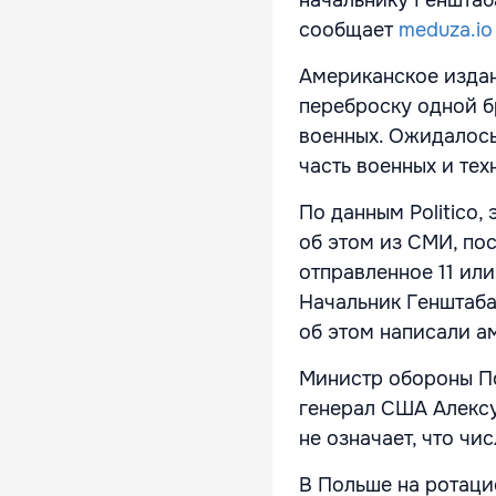
сообщает
meduza.io
Американское изда
переброску одной б
военных. Ожидалось
часть военных и тех
По данным Politico,
об этом из СМИ, пос
отправленное 11 или
Начальник Генштаба
об этом написали а
Министр обороны П
генерал США Алексу
не означает, что чи
В Польше на ротаци