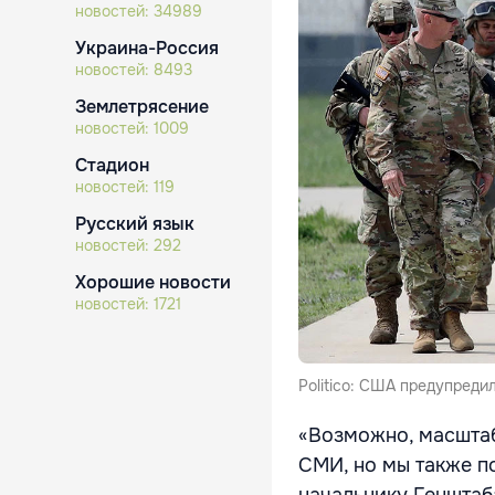
новостей:
34989
Украина-Россия
новостей:
8493
Землетрясение
новостей:
1009
Стадион
новостей:
119
Русский язык
новостей:
292
Хорошие новости
новостей:
1721
Politico: США предупреди
«Возможно, масштаб
СМИ, но мы также п
начальнику Генштаб