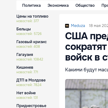
Политика
Экономика
Общество
Пр
Цены на топливо
новостей:
377
18 мая 202
Meduza
Бельцы
США пре
новостей:
5726
Газовый кризис
сократят
новостей:
408
войск в 
Гагаузия
новостей:
10842
Кишинев
Какими будут мас
новостей:
771
ДТП в Молдове
новостей:
7824
Нет войне
новостей:
131
Приднестровье