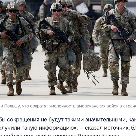
ли Польшу, что сократят численность американских войск в стран
ы сокращения не будут такими значительными, ка
олучили такую информацию», — сказал источник, б
а войска польского генералу Веславу Кукуле,