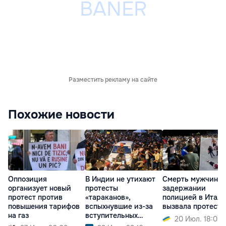
Разместить рекламу на сайте
Похожие новости
Оппозиция
В Индии не утихают
Смерть мужчины 
организует новый
протесты
задержании
протест против
«тараканов»,
полицией в Итал
повышения тарифов
вспыхнувшие из-за
вызвала протесты
на газ
вступительных
20 Июл. 18:03
экзаменов