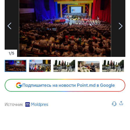
1
/
5
Подпишитесь на новости Point.md в Google
Источник
Moldpres