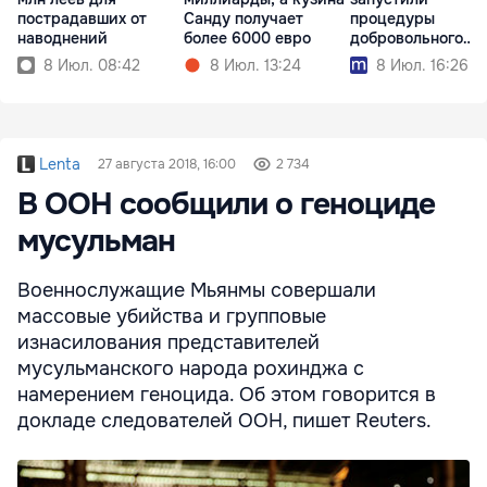
пострадавших от
Санду получает
процедуры
наводнений
более 6000 евро
добровольного
укрупнения
8 Июл. 08:42
8 Июл. 13:24
8 Июл. 16:26
Lenta
27 августа 2018, 16:00
2 734
В ООН сообщили о геноциде
мусульман
Военнослужащие Мьянмы совершали
массовые убийства и групповые
изнасилования представителей
мусульманского народа рохинджа с
намерением геноцида. Об этом говорится в
докладе следователей ООН, пишет Reuters.