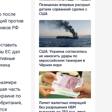
Пезешкиан впервые раскрыл
детали сорванной сделки с
США
о после
ций против
тивов РФ
оставить
бы ЕС дал
США: Украина согласилась
не наносить удары по
ативные
нероссийским танкерам в
сумма
Чёрном море
размере
шая часть
краине по
обритания,
Лимит валютных операций
без разрешения НБМ
тся
вырастет до 250 тыс. евро