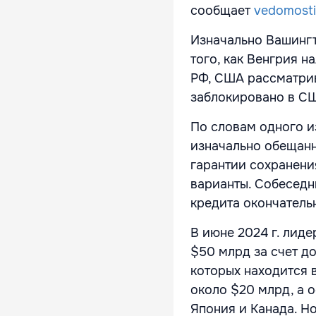
сообщает
vedomosti
Изначально Вашингт
того, как Венгрия 
РФ, США рассматрив
заблокировано в С
По словам одного и
изначально обещанн
гарантии сохранени
варианты. Собеседн
кредита окончатель
В июне 2024 г. лид
$50 млрд за счет д
которых находится 
около $20 млрд, а 
Япония и Канада. Н