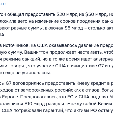
.ru
он обещал предоставить $20 млрд из $50 млрд, н
наложила вето на изменение сроков продления санк
ают разные суммы, включая $5 млрд – столько ак
ША.
з источников, на США оказывалось давление пред
ую сумму. Вашингтон продолжает настаивать, что
я режима санкций, но в то же время ищет альтерн
ики говорят, что участие США в инициативе G7 и 
но еще не установлены.
еры G7 договорились предоставить Киеву кредит в 
оходов от замороженных российских активов, боль
в Европе. Предполагалось, что ЕС и США выделят У
оставшиеся $10 млрд разделят между собой Велик
о США потребовали гарантий, что активы РФ остану