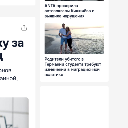
ANTA проверила
автовокзалы Кишинёва и
выявила нарушения
у за
ц
Родители убитого в
Германии студента требуют
онов
изменений в миграционной
политике
раиной,