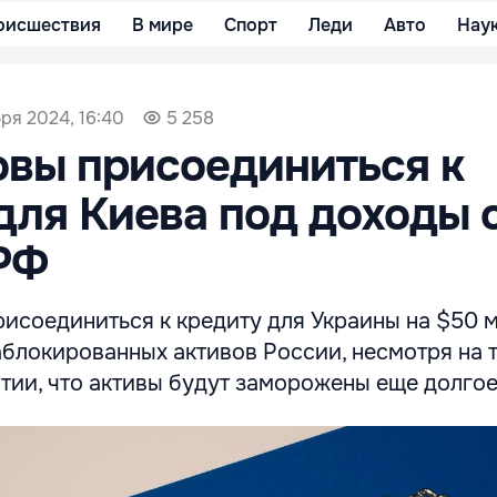
оисшествия
В мире
Спорт
Леди
Авто
Нау
бря 2024, 16:40
5 258
вы присоединиться к
для Киева под доходы 
РФ
исоединиться к кредиту для Украины на $50 м
аблокированных активов России, несмотря на т
нтии, что активы будут заморожены еще долгое