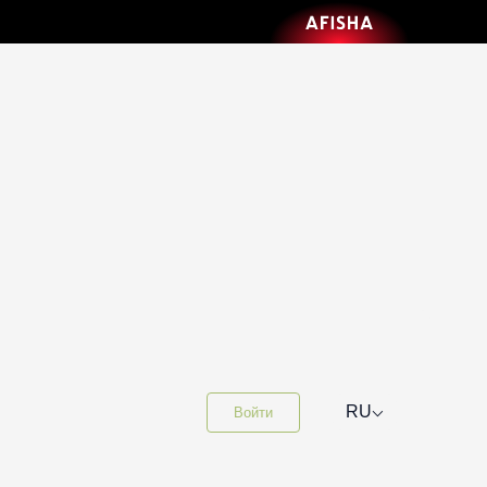
⌵
RU
Войти