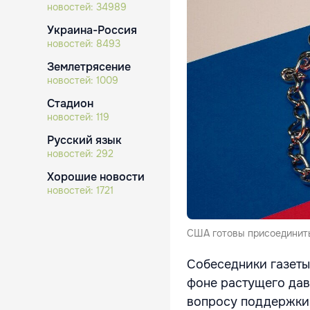
новостей:
34989
Украина-Россия
новостей:
8493
Землетрясение
новостей:
1009
Стадион
новостей:
119
Русский язык
новостей:
292
Хорошие новости
новостей:
1721
США готовы присоединитьс
Собеседники газеты
фоне растущего дав
вопросу поддержки 