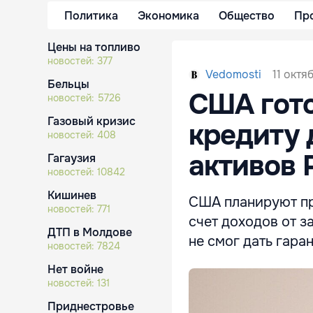
Политика
Экономика
Общество
Пр
Цены на топливо
новостей:
377
11 октя
Vedomosti
Бельцы
США гото
новостей:
5726
Газовый кризис
кредиту 
новостей:
408
активов 
Гагаузия
новостей:
10842
Кишинев
США планируют пр
новостей:
771
счет доходов от з
ДТП в Молдове
не смог дать гара
новостей:
7824
Нет войне
новостей:
131
Приднестровье