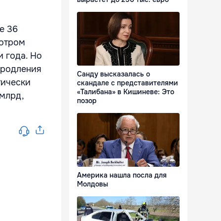
е 36
мотром
и года. Но
продления
Санду высказалась о
тически
скандале с представителями
«Талибана» в Кишиневе: Это
млрд,
позор
Америка нашла посла для
Молдовы