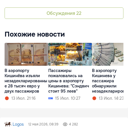
Обсуждения
22
Похожие новости
В аэропорту
Пассажиры
В аэропорту
Кишинёва изъяли
пожаловались на
Кишинева у
незадекларированны
цены в аэропорту
пассажира
е 28 тысяч евро у
Кишинева: "Сэндвич
обнаружили
двух пассажиров
стоит 95 леев"
незадекларирова
ю валюту
13 Июл. 21:16
15 Июл. 10:27
13 Июл. 14:23
Logos
12 мая 2026, 08:39
4 282