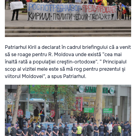
Patriarhul Kiril a declarat în cadrul briefingului că a venit
să se roage pentru R. Moldova unde există “cea mai
înaltă rată a populaţiei creştin-ortodoxe”. “ Principalul
scop al vizitei mele este să mă rog pentru prezentul şi
viitorul Moldovei”, a spus Patriarhul.