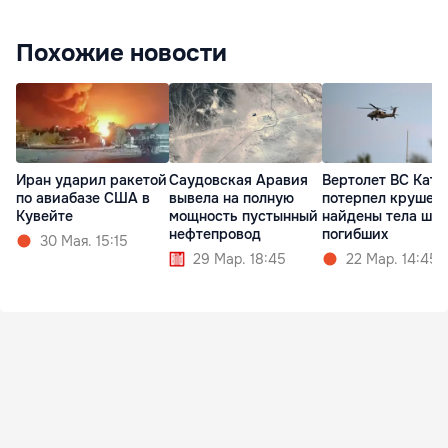
Похожие новости
Иран ударил ракетой
Саудовская Аравия
Вертолет ВС Ката
по авиабазе США в
вывела на полную
потерпел крушени
Кувейте
мощность пустынный
найдены тела ше
нефтепровод
погибших
30 Мая. 15:15
29 Мар. 18:45
22 Мар. 14:45