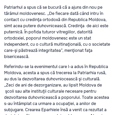
Patriarhul a spus că se bucură că a ajuns din nou pe
tărâmul moldovenesc. „De fiecare dată când intru în
contact cu credinţa ortodoxă din Republica Moldova,
simt acea putere duhovnicească. Credinţa de aici este
puternică. În pofida tuturor vitregiilor, datorită
ortodoxiei, poporul moldovenesc este un stat
independent, cu o cultură multinaţională, cu o societate
care-şi păstrează integritatea“, menţionat faţa
bisericească.
Referindu-se la evenimentul care l-a adus în Republica
Moldova, acesta a spus că trecerea la Patriarhia rusă,
au dus la dezvoltarea duhovniocească şi culturală.
„Zeci de ani de dezorganizare, au lipsit Moldova de
şcoli sau alte instituţii culturale necesare pentru
dezvoltarea duhovnicească a poporului. Toate acestea
s-au întâmplat ca urmare a ocupaţiei, a anilor de
subjugare. Crearea Eparhieie însă a venit ca rezultat a