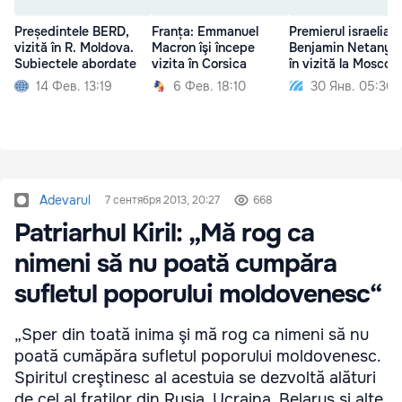
Președintele BERD,
Franța: Emmanuel
Premierul israelian
vizită în R. Moldova.
Macron îşi începe
Benjamin Netanya
Subiectele abordate
vizita în Corsica
în vizită la Moscov
14 Фев. 13:19
6 Фев. 18:10
30 Янв. 05:30
Adevarul
7 сентября 2013, 20:27
668
Patriarhul Kiril: „Mă rog ca
nimeni să nu poată cumpăra
sufletul poporului moldovenesc“
„Sper din toată inima şi mă rog ca nimeni să nu
poată cumăpăra sufletul poporului moldovenesc.
Spiritul creştinesc al acestuia se dezvoltă alături
de cel al fraţilor din Rusia, Ucraina, Belarus şi alte