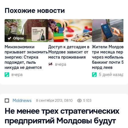
Похожие новости
Опрос
Минэкономики
Доступ к детсадам в
Жители Молдовы 
призывает экономить
Молдове зависит от
три месяца пере
энергию: Стирка
места проживания
через мобильный
подождет, пыль
банкинг почти 50
вчера
никуда не денется
млрд леев
вчера
5 дней назад
Moldnews
8 сентября 2013, 08:10
5 103
Не менее трех стратегических
предприятий Молдовы будут