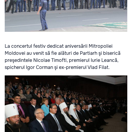
La concertul festiv dedicat aniversării Mitropoliei
Moldovei au venit să fie alături de Partiarh şi biserică
preşedintele Nicolae Timofti, premierul Iurie Leancă,
spicherul Igor Corman şi ex-premierul Vlad Filat.