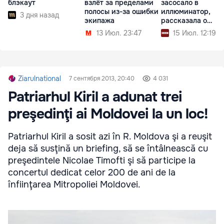
блэкаут
взлёт за пределами
засосало в
полосы из-за ошибки
иллюминатор,
3 дня назад
экипажа
рассказала о
пережитом
13 Июл. 23:47
15 Июл. 12:19
Ziarulnational
7 сентября 2013, 20:40
4 031
Patriarhul Kiril a adunat trei
preşedinţi ai Moldovei la un loc!
Patriarhul Kiril a sosit azi în R. Moldova şi a reuşit
deja să susţină un briefing, să se întâlnească cu
preşedintele Nicolae Timofti şi să participe la
concertul dedicat celor 200 de ani de la
înfiinţarea Mitropoliei Moldovei.