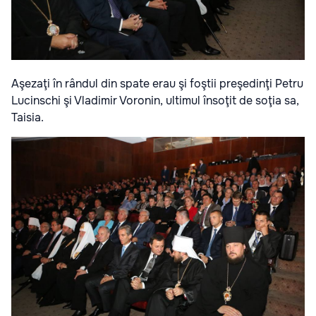
Aşezaţi în rândul din spate erau şi foştii preşedinţi Petru
Lucinschi şi Vladimir Voronin, ultimul însoţit de soţia sa,
Taisia.