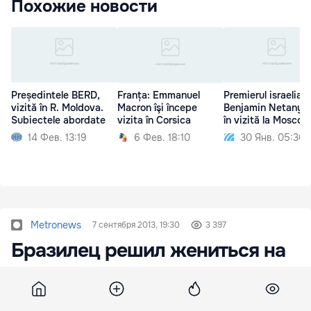
Похожие новости
Președintele BERD,
Franța: Emmanuel
Premierul israelian
vizită în R. Moldova.
Macron îşi începe
Benjamin Netanya
Subiectele abordate
vizita în Corsica
în vizită la Moscov
14 Фев. 13:19
6 Фев. 18:10
30 Янв. 05:30
Metronews
7 сентября 2013, 19:30
3 397
Бразилец решил жениться на
козе
Бразилец Апересиду Кастальду решил