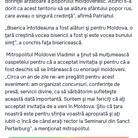
dorinţei arzătoare a poporului moldovenesc. Atunci s-a
dorit ca acest teritoriu să se alăture sfântului popor rus,
care aveau o singură credinţă“, afirmă Patriahul.
„Biserica întotdeauna a fost alături şi pentru Moldova, o
ţară creştină vocea bisericii a fost şi este vocea bunului
simţ“, a conchis faţa bisericească.
Mitropolitul Moldovei Vladimir a ţinut să mulţumească
oaspetelui pentru că a acceptat invitaţia şi pentru că a
fost deschis să se întânească cu enoriaşii moldoveni.
„Circa un an de zile ne-am pregătit pentru acest
eveniment: am organizat concursuri, conferinţe de
presă, servicii divine, ca să sărbătorim sufleteşte
această dată importantă. Suntem şi mai fericiţi că aţi
acceptat invitaţia de a veni în Moldova. Ştiu că ţara
noastră este pentru sfinţia voastră apropiată şi aţi
iubit-o încă de când eraţi rector la Seminarul din Sanct
Perterburg“, a menţionat mitropolitul.