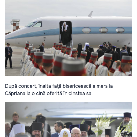
După concert, înalta faţă bisericească a mers la
Căpriana la o cină oferită în cinstea sa.