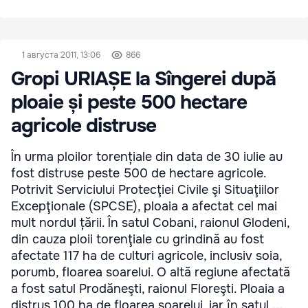
1 августа 2011, 13:06
866
Gropi URIAȘE la Sîngerei după
ploaie și peste 500 hectare
agricole distruse
În urma ploilor torențiale din data de 30 iulie au
fost distruse peste 500 de hectare agricole.
Potrivit Serviciului Protecţiei Civile şi Situaţiilor
Excepţionale (SPCSE), ploaia a afectat cel mai
mult nordul țării. În satul Cobani, raionul Glodeni,
din cauza ploii torenţiale cu grindină au fost
afectate 117 ha de culturi agricole, inclusiv soia,
porumb, floarea soarelui. O altă regiune afectată
a fost satul Prodăneşti, raionul Floreşti. Ploaia a
distrus 100 ha de floarea soarelui, iar în satul ...