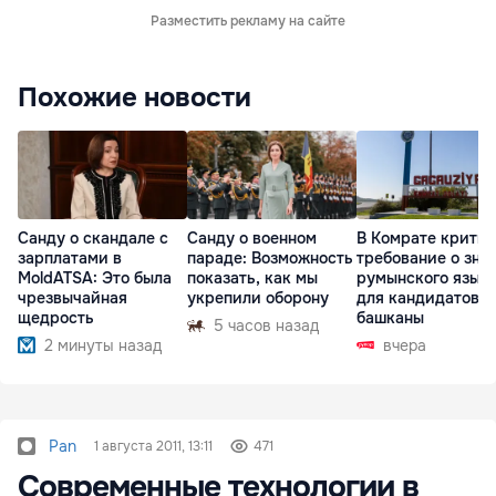
Разместить рекламу на сайте
Похожие новости
Санду о скандале с
Санду о военном
В Комрате крити
зарплатами в
параде: Возможность
требование о зна
MoldATSA: Это была
показать, как мы
румынского язык
чрезвычайная
укрепили оборону
для кандидатов в
щедрость
башканы
5 часов назад
2 минуты назад
вчера
Pan
1 августа 2011, 13:11
471
Современные технологии в