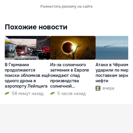
Разместить рекламу на сайте
Похожие новости
В Германии
Из-за солнечного
Атаки в Чёрном м
продолжаются
затмения в Европе
ударили по миро
поиски обломков ещё
ожидают спад
поставкам зерна 
одного дрона в
производства
нефти
аэропорту Лейпцига
солнечной
вчера
электроэнергии
58 минут назад
5 часов назад