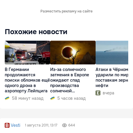
Разместить рекламу на сайте
Похожие новости
В Германии
Из-за солнечного
Атаки в Чёрном м
продолжаются
затмения в Европе
ударили по миро
поиски обломков ещё
ожидают спад
поставкам зерна 
одного дрона в
производства
нефти
аэропорту Лейпцига
солнечной
вчера
электроэнергии
58 минут назад
5 часов назад
Vesti
1 августа 2011, 13:17
644