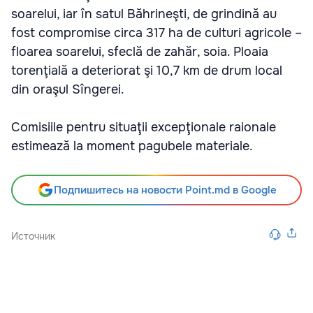
soarelui, iar în satul Băhrineşti, de grindină au
fost compromise circa 317 ha de culturi agricole –
floarea soarelui, sfeclă de zahăr, soia. Ploaia
torenţială a deteriorat şi 10,7 km de drum local
din oraşul Sîngerei.
Comisiile pentru situaţii excepţionale raionale
estimează la moment pagubele materiale.
Подпишитесь на новости Point.md в Google
Источник