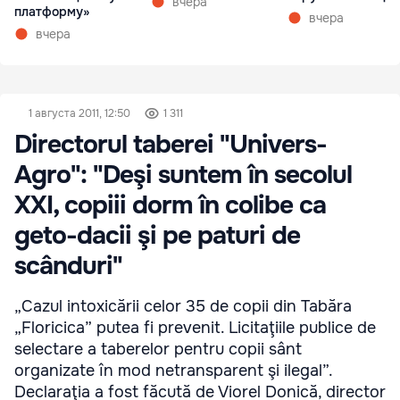
вчера
платформу»
вчера
вчера
1 августа 2011, 12:50
1 311
Directorul taberei "Univers-
Agro": "Deşi suntem în secolul
XXI, copiii dorm în colibe ca
geto-dacii şi pe paturi de
scânduri"
„Cazul intoxicării celor 35 de copii din Tabăra
„Floricica” putea fi prevenit. Licitaţiile publice de
selectare a taberelor pentru copii sânt
organizate în mod netransparent şi ilegal”.
Declaraţia a fost făcută de Viorel Donică, director