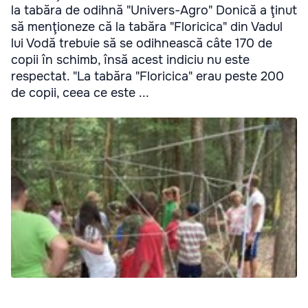
la tabăra de odihnă "Univers-Agro" Donică a ţinut
să menţioneze că la tabăra "Floricica" din Vadul
lui Vodă trebuie să se odihnească câte 170 de
copii în schimb, însă acest indiciu nu este
respectat. "La tabăra "Floricica" erau peste 200
de copii, ceea ce este ...