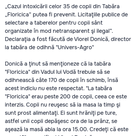
„Cazul intoxicării celor 35 de copii din Tabăra
„Floricica” putea fi prevenit. Licitaţiile publice de
selectare a taberelor pentru copii sânt
organizate în mod netransparent şi ilegal”.
Declaraţia a fost făcută de Viorel Donică, director
la tabăra de odihnă "Univers-Agro"
Donică a ţinut să menţioneze că la tabăra
"Floricica" din Vadul lui Vodă trebuie să se
odihnească câte 170 de copii în schimb, însă
acest indiciu nu este respectat. "La tabăra
"Floricica" erau peste 200 de copii, ceea ce este
interzis. Copii nu reuşesc să ia masa la timp şi
sunt prost alimentaţi. Ei sunt hrăniţi pe ture,
astfel unii copii depăşesc ora de la prânz, se
aşează la masă abia la ora 15.00. Credeţi că este