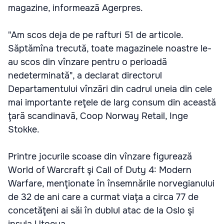
magazine, informează Agerpres.
"Am scos deja de pe rafturi 51 de articole.
Săptămîna trecută, toate magazinele noastre le-
au scos din vînzare pentru o perioadă
nedeterminată", a declarat directorul
Departamentului vînzări din cadrul uneia din cele
mai importante reţele de larg consum din această
ţară scandinavă, Coop Norway Retail, Inge
Stokke.
Printre jocurile scoase din vînzare figurează
World of Warcraft şi Call of Duty 4: Modern
Warfare, menţionate în însemnările norvegianului
de 32 de ani care a curmat viaţa a circa 77 de
concetăţeni ai săi în dublul atac de la Oslo şi