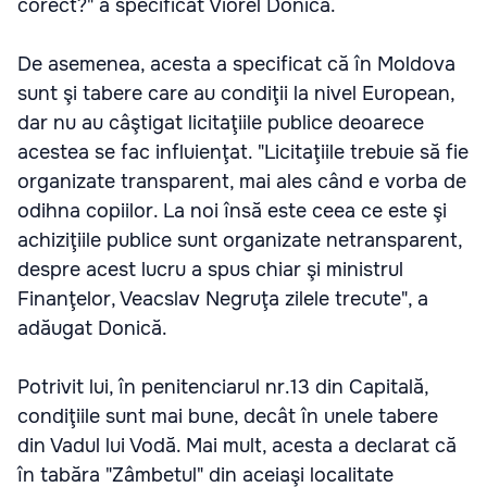
corect?" a specificat Viorel Donică.
De asemenea, acesta a specificat că în Moldova
sunt şi tabere care au condiţii la nivel European,
dar nu au câştigat licitaţiile publice deoarece
acestea se fac influienţat. "Licitaţiile trebuie să fie
organizate transparent, mai ales când e vorba de
odihna copiilor. La noi însă este ceea ce este şi
achiziţiile publice sunt organizate netransparent,
despre acest lucru a spus chiar şi ministrul
Finanţelor, Veacslav Negruţa zilele trecute", a
adăugat Donică.
Potrivit lui, în penitenciarul nr.13 din Capitală,
condiţiile sunt mai bune, decât în unele tabere
din Vadul lui Vodă. Mai mult, acesta a declarat că
în tabăra "Zâmbetul" din aceiaşi localitate