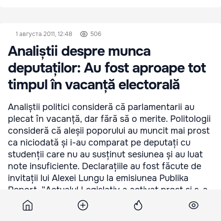
1 августа 2011, 12:48
506
Analiștii despre munca
deputaților: Au fost aproape tot
timpul în vacanță electorală
Analiștii politici consideră că parlamentarii au
plecat în vacanță, dar fără să o merite. Politologii
consideră că aleșii poporului au muncit mai prost
ca niciodată și i-au comparat pe deputați cu
studenții care nu au susținut sesiunea și au luat
note insuficiente. Declarațiile au fost făcute de
invitații lui Alexei Lungu la emisiunea Publika
Report. ”Actualul Legislativ a activat prost și s-a
aflat în vacanță electorală și negocieri aproape
tot timpul. Consider că deputații, care au dat ...