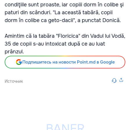
condiţiile sunt proaste, iar copiii dorm în colibe şi
paturi din scânduri. "La această tabără, copii
dorm în colibe ca geto-dacii", a punctat Donică.
Amintim că la tabăra "Floricica" din Vadul lui Vodă,
35 de copii s-au intoxicat după ce au luat
prânzul.
Подпишитесь на новости Point.md в Google
Источник