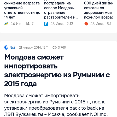
снижение возраста
пострадали на
000 дней жизни
уголовной
севере Молдовы:
связали со
ответственности до
отравление
здоровьем мозга 
14 лет
растворителем и
пожилом возраст
травма бензопилой
24 Июл. 14:17
23 Июл. 12:13
23 Июл. 16:11
Noi
21 января 2014, 12:11
3 769
Молдова сможет
импортировать
электроэнергию из Румынии с
2015 года
Молдова сможет импортировать
электроэнергию из Румынии с 2015 г., после
установки преобразователя back to back на
ЛЭП Вулканешты – Исакча, сообщает NOI.md.