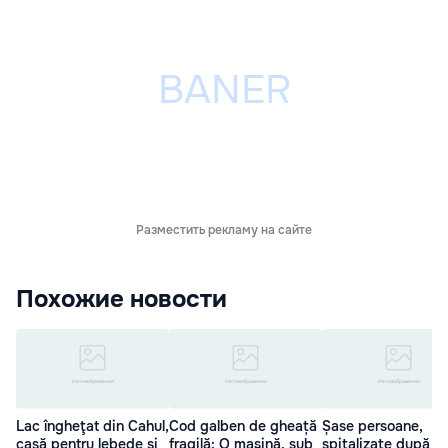
Разместить рекламу на сайте
Похожие новости
Lac îngheţat din Cahul,
Cod galben de gheață
Șase persoane,
casă pentru lebede și
fragilă: O maşină, sub
spitalizate după c