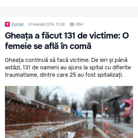
Jurnal
21 января 2014, 12:28
664
Gheața a făcut 131 de victime: O
femeie se află în comă
Gheața continuă să facă victime. De ieri și până
astăzi, 131 de oameni au ajuns la spital cu diferite
traumatisme, dintre care 25 au fost spitalizați.