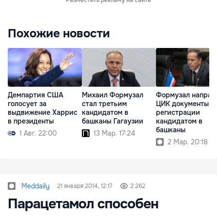
Разместить рекламу на сайте
Похожие новости
Демпартия США
Михаил Формузал
Формузал направ
голосует за
стал третьим
ЦИК документы о
выдвижение Харрис
кандидатом в
регистрации
в президенты
башканы Гагаузии
кандидатом в
башканы
1 Авг. 22:00
13 Мар. 17:24
2 Мар. 20:18
Meddaily
21 января 2014, 12:17
2 262
Парацетамол способен