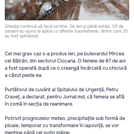
Gheața continuă să facă victime. De ieri și până astăzi, 131 de
oameni au ajuns la spital cu diferite traumatisme, dintre care 25
au fost spitalizați.
Cel mai grav caz s-a produs ieri, pe bulevardul Mircea
cel Bătrân, din sectorul Ciocana. O femeie de 67 de ani
a fost operată după ce o creangă încărcată cu chiciură
a căzut peste ea.
Purtătorul de cuvânt al Spitalului de Urgență, Petru
Craveț, a declarat, pentru Jurnal.md, că femeia se află
în comă în secția de reanimare.
Potrivit prognozelor meteo, precipitațile sub formă de
ploaie, temporar cu transformare în lapoviță, se vor
menține până cel puțin mâine.