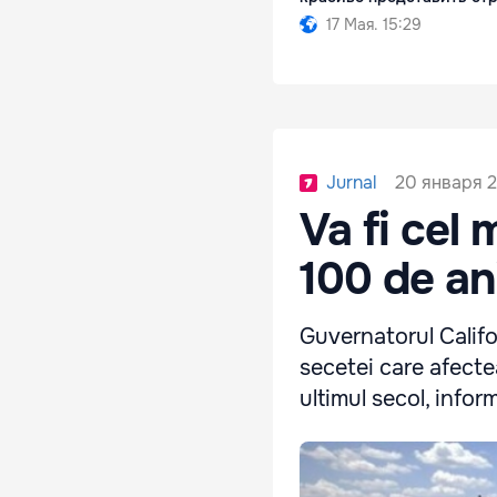
17 Мая. 15:29
20 января 2
Jurnal
Va fi cel 
100 de an
Guvernatorul Califor
secetei care afecte
ultimul secol, info