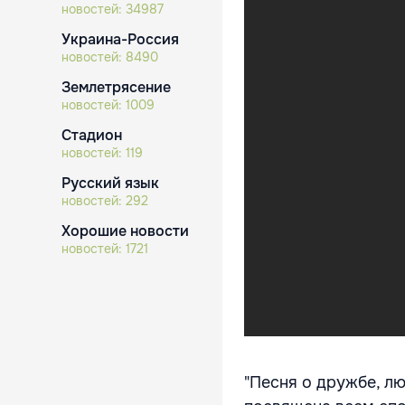
новостей:
34987
Украина-Россия
новостей:
8490
Землетрясение
новостей:
1009
Стадион
новостей:
119
Русский язык
новостей:
292
Хорошие новости
новостей:
1721
"Песня о дружбе, л