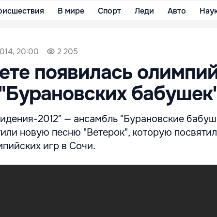
оисшествия
В мире
Спорт
Леди
Авто
Нау
014, 20:00
2 205
ете появилась олимпи
 "Бурановских бабушек
идения-2012" — ансамбль "Бурановские бабуш
или новую песню "Ветерок", которую посвяти
пийских игр в Сочи.