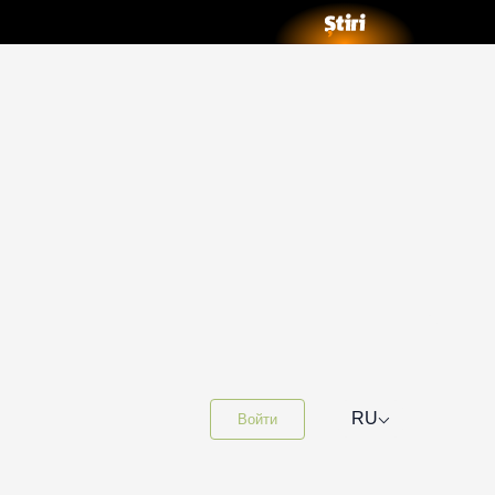
⌵
RU
Войти