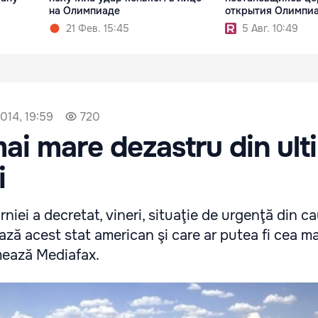
на Олимпиаде
открытия Олимпи
21 Фев. 15:45
5 Авг. 10:49
014, 19:59
720
mai mare dezastru din ulti
i
niei a decretat, vineri, situaţie de urgenţă din c
ază acest stat american şi care ar putea fi cea ma
rmează Mediafax.