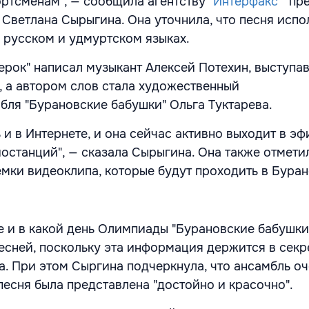
ртсменам", — сообщила агентству "
Интерфакс
" пр
 Светлана Сырыгина. Она уточнила, что песня испо
а русском и удмуртском языках.
терок" написал музыкант Алексей Потехин, выступа
", а автором слов стала художественный
бля "Бурановские бабушки" Ольга Туктарева.
и в Интернете, и она сейчас активно выходит в эф
станций", — сказала Сырыгина. Она также отметил
емки видеоклипа, которые будут проходить в Буран
де и в какой день Олимпиады "Бурановские бабушки
песней, поскольку эта информация держится в секр
а. При этом Сыргина подчеркнула, что ансамбль оч
песня была представлена "достойно и красочно".