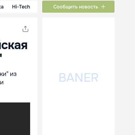
ка
Hi-Tech
Сообщить новость
йская
"
ки" из
ли