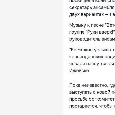
посвящена всем спо
секретарь ансамбля
двух вариантах — н
Музыку к песне "Ве
группе "Руки вверх!
руководитель ансам
"Ее можно услышать 
краснодарских радио
января начнутся съ
Ижевске.
Пока неизвестно, г
выступать с новой 
просьбе оргкомитет
постарается, чтобы 