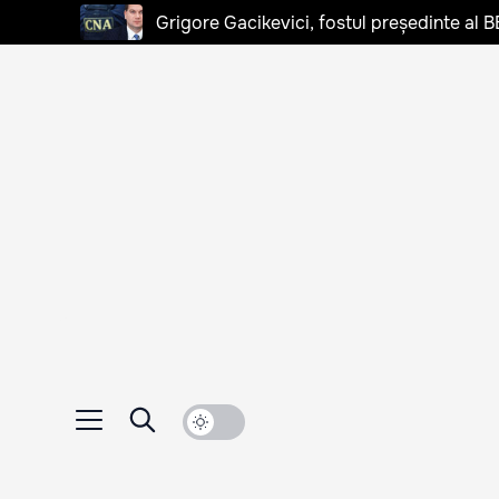
Grigore Gacikevici, fostul președinte al B