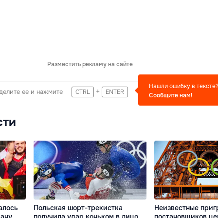
Разместить рекламу на сайте
Нашли ошибку в тексте
+
делите ее и нажмите
CTRL
ENTER
Сообщите нам!
сти
алось
Польская шорт-трекистка
Неизвестные приг
рану
получила удар коньком в лицо
постановщиков ц