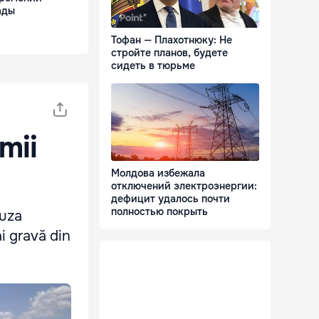
ады
Тофан — Плахотнюку: Не
стройте планов, будете
сидеть в тюрьме
mii
Молдова избежала
отключений электроэнергии:
дефицит удалось почти
полностью покрыть
auza
i gravă din