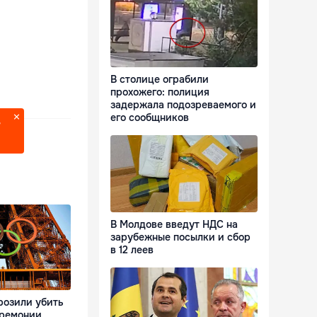
В столице ограбили
прохожего: полиция
задержала подозреваемого и
его сообщников
?
В Молдове введут НДС на
зарубежные посылки и сбор
в 12 леев
розили убить
еремонии