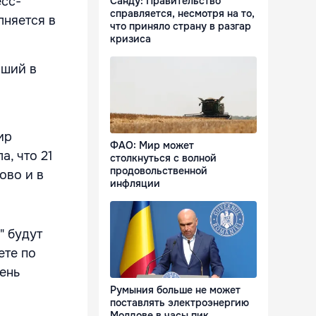
есс-
Санду: Правительство
справляется, несмотря на то,
лняется в
что приняло страну в разгар
кризиса
вший в
ир
ФАО: Мир может
а, что 21
столкнуться с волной
продовольственной
ово и в
инфляции
" будут
ете по
ень
Румыния больше не может
поставлять электроэнергию
Молдове в часы пик