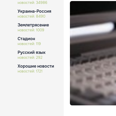
новостей:
34986
Украина-Россия
новостей:
8490
Землетрясение
новостей:
1009
Стадион
новостей:
119
Русский язык
новостей:
292
Хорошие новости
новостей:
1721