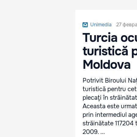
27 февра
Unimedia
Turcia oc
turistică 
Moldova
Potrivit Biroului Na
turistică pentru cet
plecaţi în străinăt
Aceasta este urmată 
prin intermediul age
străinătate 117204 
2009. ...