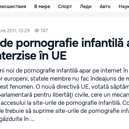
оисшествия
В мире
Спорт
Леди
Авто
Нау
ля 2011, 13:29
747
 de pornografie infantilă 
nterzise în UE
 noi de pornografie infantilă apar pe internet în 
r europeni, statele membre nu fac îndeajuns de 
cest fenomen. O nouă directivă UE, votată săptă
parlamentară pentru libertăţi civile, cere un mec
accesului la site-urile de pornografie infantilă. C
ile trebuie să suprime site-urile de pornografie infa
ăzduite în ...