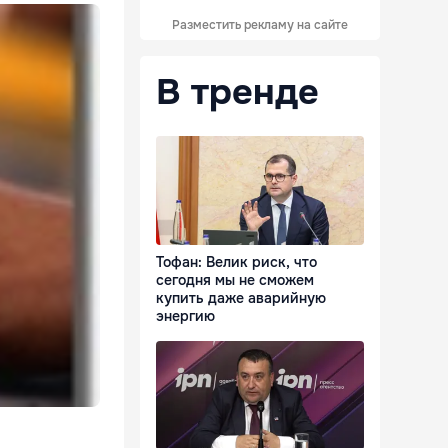
Разместить рекламу на сайте
В тренде
Тофан: Велик риск, что
сегодня мы не сможем
купить даже аварийную
энергию