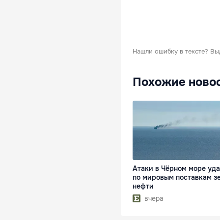
Нашли ошибку в тексте?
Вы
Похожие ново
Атаки в Чёрном море уд
по мировым поставкам з
нефти
вчера