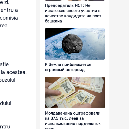
 zi.
Председатель НСГ: Не
pentru a
исключаю своего участия в
качестве кандидата на пост
 comisia
башкана
erea
afie
К Земле приближается
огромный астероид
 la acestea.
buzului
dului
Молдаванина оштрафовали
на 37,5 тыс. леев за
использование поддельных
entru
прав