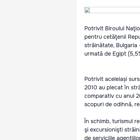
Potrivit Biroului Naţi
pentru cetăţenii Repub
străinătate, Bulgaria
urmată de Egipt (5,5%
Potrivit aceleiași sur
2010 au plecat în stră
comparativ cu anul 20
scopuri de odihnă, r
În schimb, turismul r
şi excursionişti străi
de serviciile agenţiil