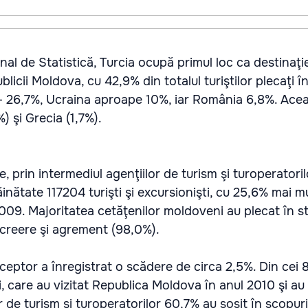
onal de Statistică, Turcia ocupă primul loc ca destinaţie
licii Moldova, cu 42,9% din totalul turiştilor plecaţi î
 - 26,7%, Ucraina aproape 10%, iar România 6,8%. Ace
) şi Grecia (1,7%).
se, prin intermediul agenţiilor de turism şi turoperatoril
inătate 117204 turişti şi excursionişti, cu 25,6% mai m
09. Majoritatea cetăţenilor moldoveni au plecat în st
ecreere şi agrement (98,0%).
eceptor a înregistrat o scădere de circa 2,5%. Din cei 8
ni, care au vizitat Republica Moldova în anul 2010 şi au
or de turism şi turoperatorilor 60,7% au sosit în scopur