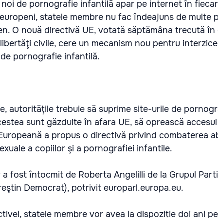
noi de pornografie infantilă apar pe internet în fiecare
europeni, statele membre nu fac îndeajuns de multe 
n. O nouă directivă UE, votată săptămâna trecută în
ibertăţi civile, cere un mecanism nou pentru interzic
e de pornografie infantilă.
e, autorităţile trebuie să suprime site-urile de pornogr
acestea sunt găzduite în afara UE, să oprească accesul
 Europeană a propus o directivă privind combaterea a
exuale a copiilor şi a pornografiei infantile.
a fost întocmit de Roberta Angelilli de la Grupul Parti
eştin Democrat), potrivit europarl.europa.eu.
ivei, statele membre vor avea la dispoziție doi ani p