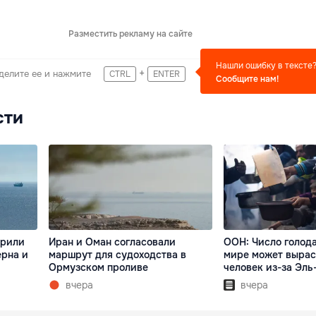
Разместить рекламу на сайте
Нашли ошибку в тексте
+
делите ее и нажмите
CTRL
ENTER
Сообщите нам!
сти
арили
Иран и Оман согласовали
ООН: Число голод
ерна и
маршрут для судоходства в
мире может вырас
Ормузском проливе
человек из-за Эль
вчера
вчера