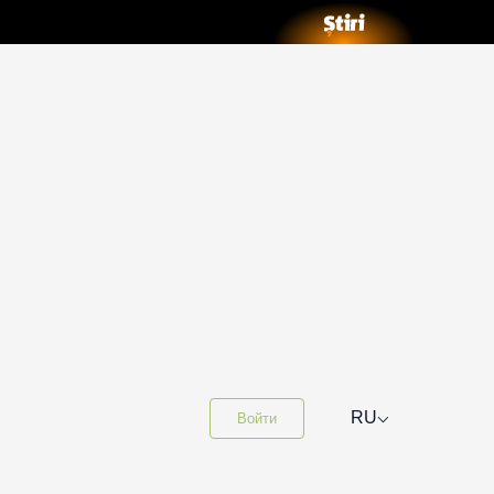
⌵
RU
Войти