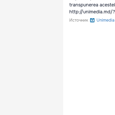
transpunerea acesteia
http://unimedia.md
Источник
Unimedia