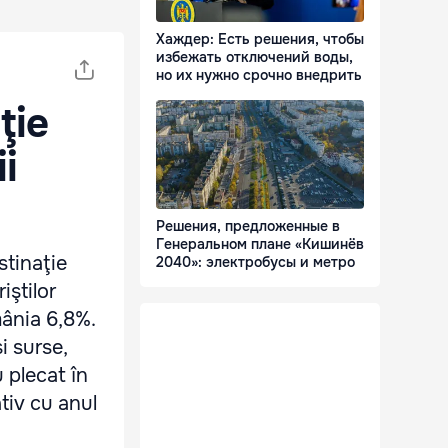
Хаждер: Есть решения, чтобы
избежать отключений воды,
но их нужно срочно внедрить
ţie
i
Решения, предложенные в
Генеральном плане «Кишинёв
stinaţie
2040»: электробусы и метро
iştilor
mânia 6,8%.
i surse,
u plecat în
tiv cu anul