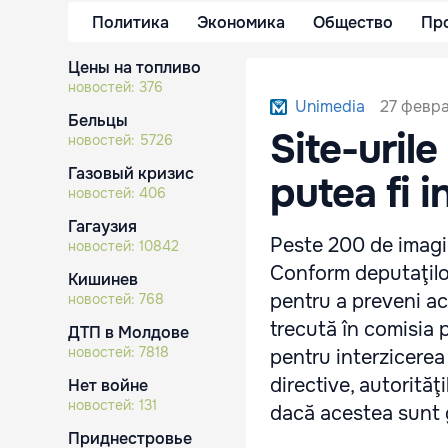
Политика
Экономика
Общество
Пр
Цены на топливо
новостей:
376
27 февра
Unimedia
Бельцы
Site-urile
новостей:
5726
Газовый кризис
putea fi i
новостей:
406
Гагаузия
Peste 200 de imagini
новостей:
10842
Conform deputaţilo
Кишинев
pentru a preveni a
новостей:
768
trecută în comisia 
ДТП в Молдове
новостей:
7818
pentru interzicerea 
directive, autorităţ
Нет войне
новостей:
131
dacă acestea sunt g
Приднестровье