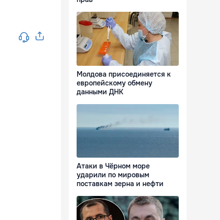
Молдова присоединяется к
европейскому обмену
данными ДНК
Атаки в Чёрном море
ударили по мировым
поставкам зерна и нефти