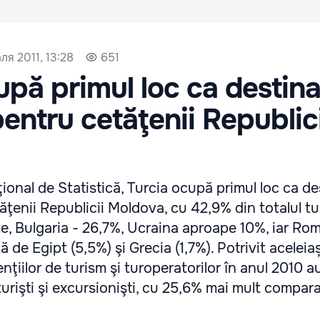
ля 2011, 13:28
651
upă primul loc ca destina
pentru cetăţenii Republici
ţional de Statistică, Turcia ocupă primul loc ca de
ăţenii Republicii Moldova, cu 42,9% din totalul tur
ate, Bulgaria - 26,7%, Ucraina aproape 10%, iar Ro
de Egipt (5,5%) şi Grecia (1,7%). Potrivit aceleiaș
nţiilor de turism şi turoperatorilor în anul 2010 a
turişti şi excursionişti, cu 25,6% mai mult compara