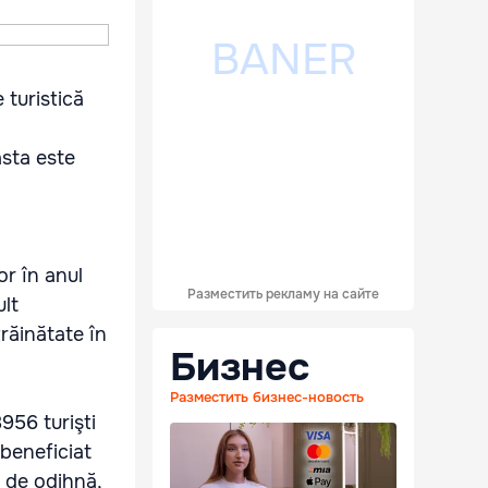
 turistică
n
asta este
or în anul
Разместить рекламу на сайте
ult
răinătate în
Бизнес
Разместить бизнес-новость
956 turişti
 beneficiat
i de odihnă,