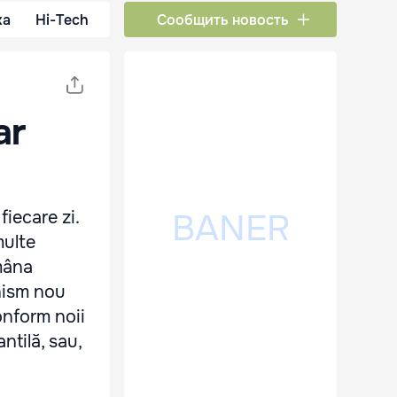
ка
Hi-Tech
Сообщить новость
ar
fiecare zi.
multe
mâna
anism nou
onform noii
ntilă, sau,