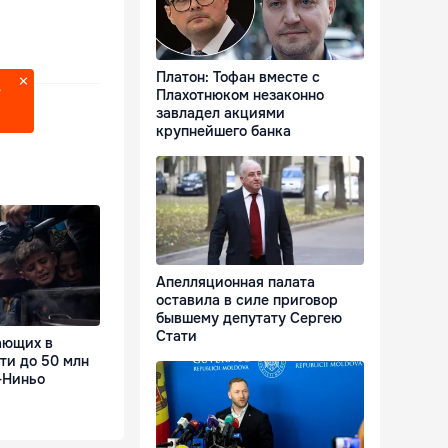
Платон: Тофан вместе с
?
Плахотнюком незаконно
завладел акциями
крупнейшего банка
Апелляционная палата
оставила в силе приговор
бывшему депутату Сергею
Стати
ающих в
ти до 50 млн
-Ниньо