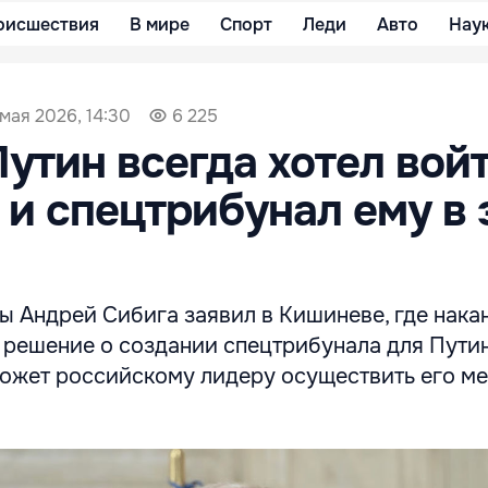
оисшествия
В мире
Спорт
Леди
Авто
Нау
 мая 2026, 14:30
6 225
Путин всегда хотел войт
 и спецтрибунал ему в 
ы Андрей Сибига заявил в Кишиневе, где нака
 решение о создании спецтрибунала для Путин
может российскому лидеру осуществить его ме