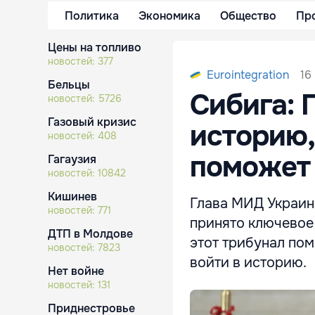
Политика
Экономика
Общество
Пр
Цены на топливо
новостей:
377
16
Eurointegration
Бельцы
Сибига: 
новостей:
5726
Газовый кризис
историю,
новостей:
408
поможет
Гагаузия
новостей:
10842
Кишинев
Глава МИД Украин
новостей:
771
принято ключевое
ДТП в Молдове
этот трибунал по
новостей:
7823
войти в историю.
Нет войне
новостей:
131
Приднестровье