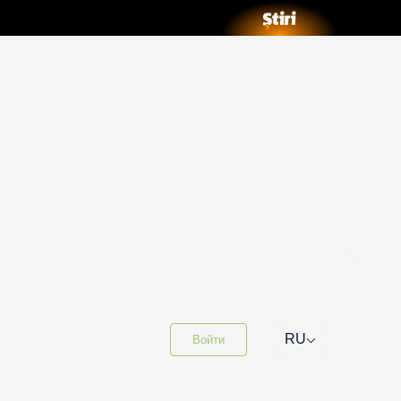
⌵
RU
Войти