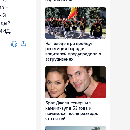
да –
ный
ждый
 МИД.
На Телецентре пройдут
репетиции парада:
водителей предупредили о
затруднениях
Брат Джоли совершил
каминг-аут в 53 года и
признался после развода,
что он гей