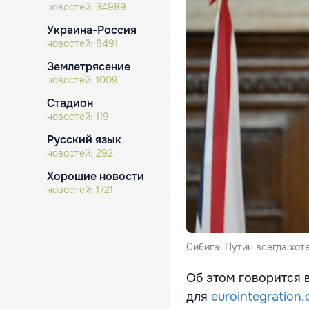
новостей:
34989
Украина-Россия
новостей:
8491
Землетрясение
новостей:
1009
Стадион
новостей:
119
Русский язык
новостей:
292
Хорошие новости
новостей:
1721
Сибига: Путин всегда хот
Об этом говорится 
для
eurointegration