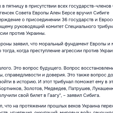
к в пятницу в присутствии всех государств-членов
генсек Совета Европы Ален Берсе вручил Сибиге
рждение о присоединении 36 государств и Еврос
ющему руководящий комитет Специального трибун
сии против Украины.
ороны заявил, что моральный фундамент Европы и 
 тогда, когда преступление агрессии против Укра
шлого. Это вопрос будущего. Вопрос восстановлен
ы, справедливости и доверия. Это также вопрос до
войти в историю. И этот трибунал поможет ему в э
Бортников, Золотов, Медведев, Патрушев, Лукашен
олучили свой билет в Гаагу", – заявил Сибига.
л, что на протяжении прошлых веков Украина пер
тв, угнетения, оккупаций, мировых войн, геноцид