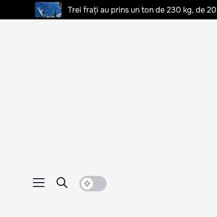
Trei frați au prins un ton de 230 kg, de 