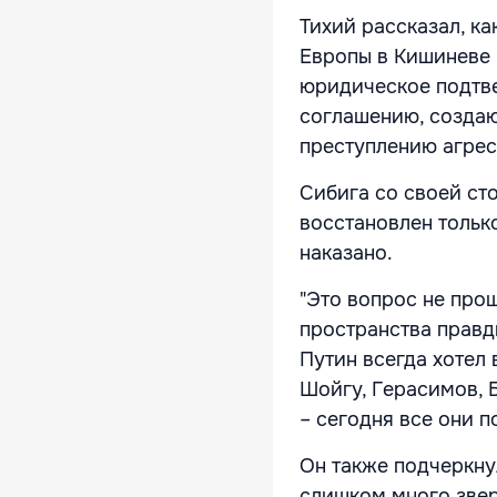
Тихий рассказал, ка
Европы в Кишиневе 
юридическое подтве
соглашению, созда
преступлению агрес
Сибига со своей ст
восстановлен только
наказано.
"Это вопрос не про
пространства правд
Путин всегда хотел 
Шойгу, Герасимов, 
– сегодня все они п
Он также подчеркну
слишком много зверс