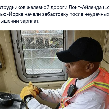
отрудников железной дороги Лонг-Айленда (Lo
в Нью-Йорке начали забастовку после неудачны
вышении зарплат.