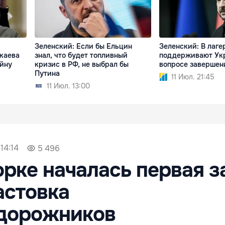
Зеленский: Если бы Ельцин
Зеленский: В лаге
каева
знал, что будет топливный
поддерживают Ук
ойну
кризис в РФ, не выбрал бы
вопросе завершен
Путина
11 Июл. 21:45
11 Июл. 13:00
14:14
5 496
рке началась первая з
астовка
дорожников