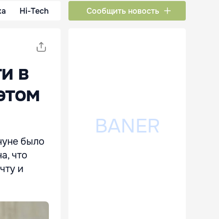
ка
Hi-Tech
Сообщить новость
и в
этом
нуне было
а, что
чту и