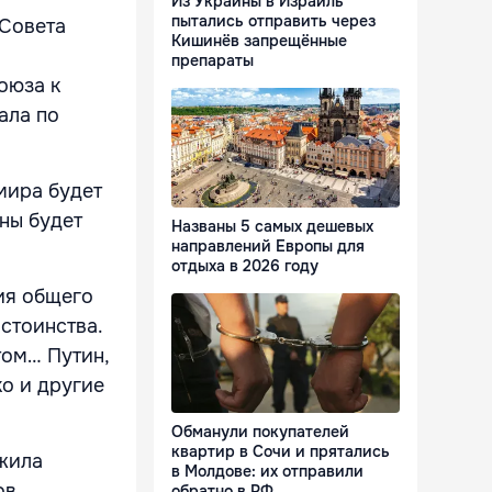
Из Украины в Израиль
пытались отправить через
 Совета
Кишинёв запрещённые
препараты
оюза к
ала по
мира будет
ины будет
Названы 5 самых дешевых
направлений Европы для
отдыха в 2026 году
ия общего
стоинства.
том… Путин,
ко и другие
Обманули покупателей
квартир в Сочи и прятались
ежила
в Молдове: их отправили
ов,
обратно в РФ