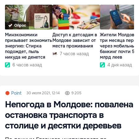
Опрос
Минэкономики
Доступ к детсадам в
Жители Молдовы 
призывает экономить
Молдове зависит от
три месяца пере
энергию: Стирка
места проживания
через мобильный
подождет, пыль
банкинг почти 50
7 часов назад
никуда не денется
млрд леев
6 часов назад
4 дня назад
Point
30 июля 2021, 12:14
9 205
Непогода в Молдове: повалена
остановка транспорта в
столице и десятки деревьев