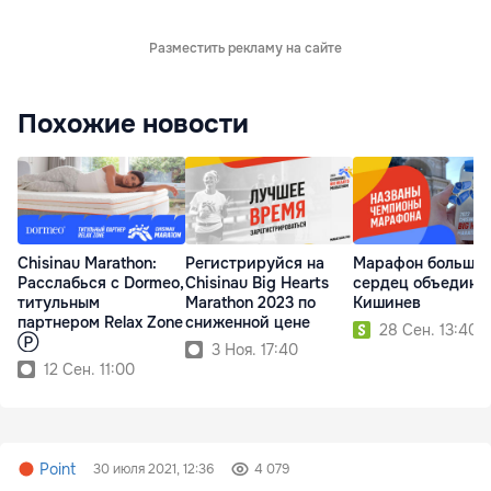
Разместить рекламу на сайте
Похожие новости
Chisinau Marathon:
Регистрируйся на
Марафон больши
Расслабься с Dormeo,
Chisinau Big Hearts
сердец объединя
титульным
Marathon 2023 по
Кишинев
партнером Relax Zone
сниженной цене
28 Сен. 13:40
Ⓟ
3 Ноя. 17:40
12 Сен. 11:00
Point
30 июля 2021, 12:36
4 079