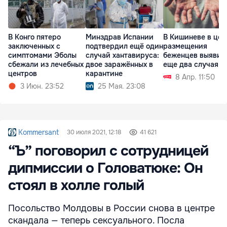
В Конго пятеро
Минздрав Испании
В Кишиневе в цен
заключенных с
подтвердил ещё один
размещения
симптомами Эболы
случай хантавируса:
беженцев выявил
сбежали из лечебных
двое заражённых в
еще два случая к
центров
карантине
8 Апр. 11:50
3 Июн. 23:52
25 Мая. 23:08
Kommersant
30 июля 2021, 12:18
41 621
“Ъ” поговорил с сотрудницей
дипмиссии о Головатюке: Он
стоял в холле голый
Посольство Молдовы в России снова в центре
скандала — теперь сексуального. Посла