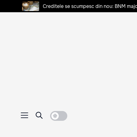
Creditele se scumpesc din nou: BNM majo