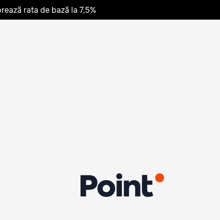
rează rata de bază la 7,5%