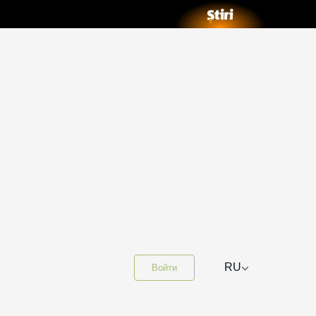
⌵
RU
Войти