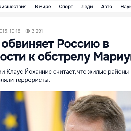
оисшествия
В мире
Спорт
Леди
Авто
Нау
015, 10:18
3 291
обвиняет Россию в
ости к обстрелу Мари
и Клаус Йоханнис считает, что жилые районы
ляли террористы.