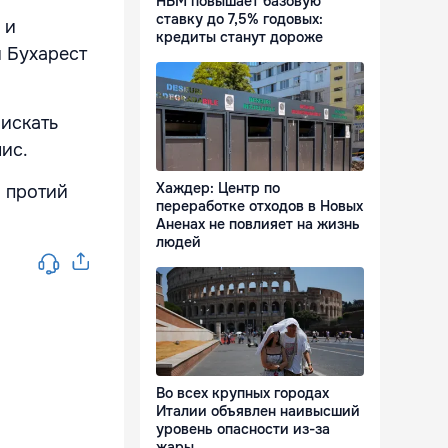
НБМ повышает базовую
ставку до 7,5% годовых:
 и
кредиты станут дороже
й Бухарест
 искать
ис.
Хаждер: Центр по
й протий
переработке отходов в Новых
Аненах не повлияет на жизнь
людей
Во всех крупных городах
Италии объявлен наивысший
уровень опасности из-за
жары