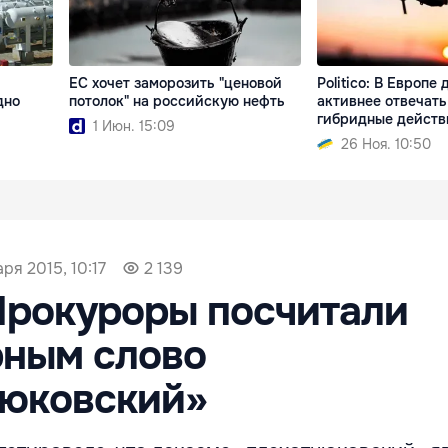
ЕС хочет заморозить "ценовой
Politico: В Европе
дно
потолок" на российскую нефть
активнее отвечать
гибридные действ
1 Июн. 15:09
26 Ноя. 10:50
ря 2015, 10:17
2 139
Прокуроры посчитали
рным слово
нюковский»