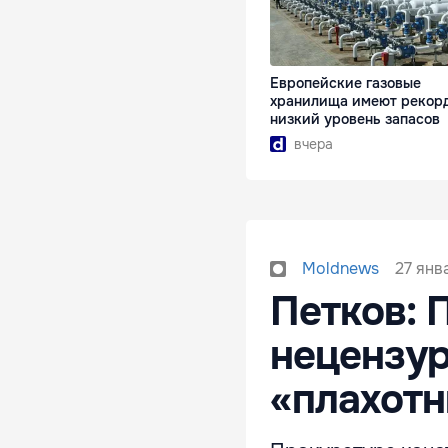
Европейские газовые
хранилища имеют рекор
низкий уровень запасов
вчера
27 янва
Moldnews
Петков: 
нецензу
«плахот