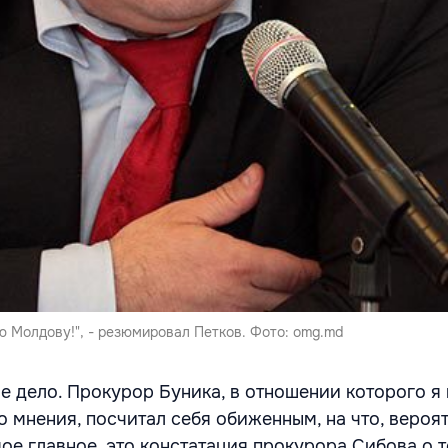
ю Молдову!", - резюмировал Петков. Фото: omg.md
е дело. Прокурор Буника, в отношении которого я 
 мнения, посчитал себя обиженным, на что, вероят
ое главное, это констатация прокурора Сибова о т