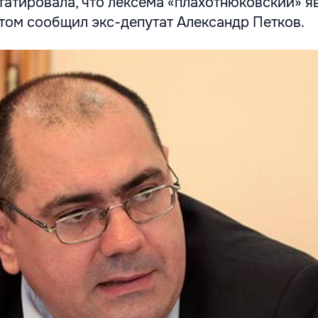
татировала, что лексема «плахотнюковский» я
том сообщил экс-депутат Александр Петков.