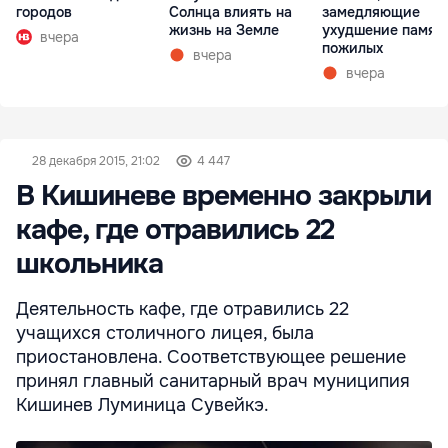
городов
Солнца влиять на
замедляющие
жизнь на Земле
ухудшение памят
вчера
пожилых
вчера
вчера
28 декабря 2015, 21:02
4 447
В Кишиневе временно закрыли
кафе, где отравились 22
школьника
Деятельность кафе, где отравились 22
учащихся столичного лицея, была
приостановлена. Соответствующее решение
принял главный санитарный врач муниципия
Кишинев Луминица Сувейкэ.