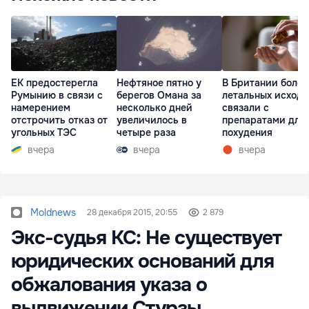
ЕК предостерегла
Нефтяное пятно у
В Британии более
Румынию в связи с
берегов Омана за
летальных исходо
намерением
несколько дней
связали с
отстрочить отказ от
увеличилось в
препаратами для
угольных ТЭС
четыре раза
похудения
вчера
вчера
вчера
Moldnews
28 декабря 2015, 20:55
2 879
Экс-судья КС: Не существует
юридических оснований для
обжалования указа о
выдвижении Стурзы