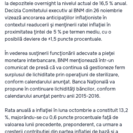
la depozitele overnight la nivelul actual de 16,5 % anual.
Decizia Comitetului executiv al BNM din 26 noiembrie
vizează ancorarea anticipaţiilor inflaţioniste în
contextul readucerii şi menţinerii ratei inflaţiei în
proximitatea ţintei de 5 % pe termen mediu, cu o
posibilă deviere de ±1,5 puncte procentuale.
În vederea susţinerii funcţionării adecvate a pieţei
monetare interbancare, BNM menţionează într-un
comunicat de presă că va continua să gestioneze ferm
surplusul de lichiditate prin operaţiuni de sterilizare,
conform calendarului anunţat. Banca Naţională va
propune în continuare lichidităţi băncilor, conform
calendarului anunţat pentru anii 2015-2016.
Rata anuală a inflaţiei în luna octombrie a constituit 13,2
%, majorându-se cu 0,6 puncte procentuale faţă de
valoarea lunii precedente, preponderent, ca urmare a
creşterii contribuţiei din partea inflaţiei de bază şi a