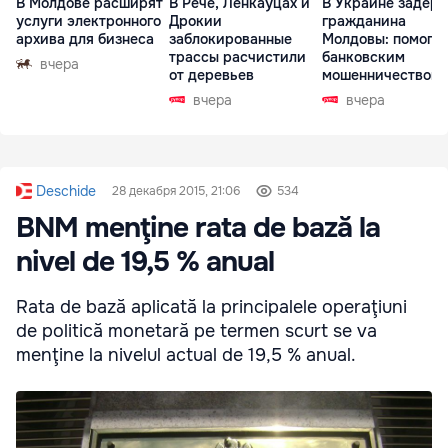
В Молдове расширят
В Рече, Ленкауцах и
В Украине задер
услуги электронного
Дрокии
гражданина
архива для бизнеса
заблокированные
Молдовы: помогал
трассы расчистили
банковским
вчера
от деревьев
мошенничеством 
Чехии
вчера
вчера
Deschide
28 декабря 2015, 21:06
534
BNM menţine rata de bază la
nivel de 19,5 % anual
Rata de bază aplicată la principalele operaţiuni
de politică monetară pe termen scurt se va
menţine la nivelul actual de 19,5 % anual.