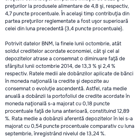
preţurilor la produsele alimentare de 4,8 şi, respectiv,
4,7 puncte procentuale. În acelaşi timp contribuţia din
partea preţurilor reglementate a fost uşor superioară
celei din luna precedentă (3,4 puncte procentuale).
Potrivit datelor BNM, la finele lunii octombrie, atât
soldul creditelor acordate economiei, cât şi cel al
depozitelor atrase a consemnat o diminuare faţă de
sfârşitul lunii octombrie 2014, de 13,3 % şi 2,4 %
respectiv. Ratele medii ale dobânzilor aplicate de bănci
în moneda naţională la credite şi depozite au
consemnat o evoluţie ascendentă. Astfel, rata medie
anuală a dobânzii la portofoliul de credite acordate în
moneda naţională s-a majorat cu 0,18 puncte
procentuale faţă de luna anterioară, constituind 12,89
%. Rata medie a dobânzii aferentă depozitelor în lei s-a
majorat cu 0,54 puncte procentuale comparativ cu luna
septembrie, înregistrând nivelul de 13,24 %.