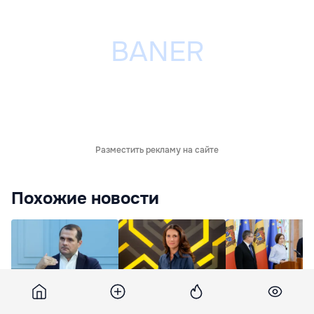
Разместить рекламу на сайте
Похожие новости
Тофан пообещал
Стамате: Главная
Санду:
провести проверку
причина отказа
Правительство
после появления в
экономить
справляется,