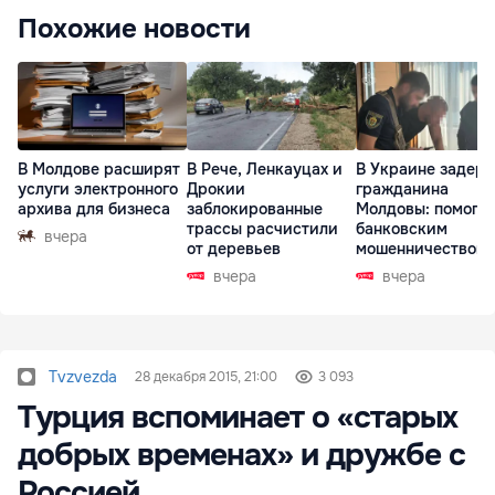
Похожие новости
В Молдове расширят
В Рече, Ленкауцах и
В Украине задер
услуги электронного
Дрокии
гражданина
архива для бизнеса
заблокированные
Молдовы: помогал
трассы расчистили
банковским
вчера
от деревьев
мошенничеством 
Чехии
вчера
вчера
Tvzvezda
28 декабря 2015, 21:00
3 093
Турция вспоминает о «старых
добрых временах» и дружбе с
Россией