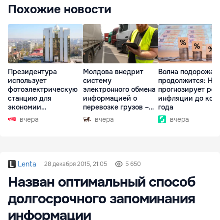
Похожие новости
Президентура
Молдова внедрит
Волна подорожан
использует
систему
продолжится: НБ
фотоэлектрическую
электронного обмена
прогнозирует рос
станцию для
информацией о
инфляции до кон
экономии
перевозке грузов –
года
электроэнергии
eFTI
вчера
вчера
вчера
Lenta
28 декабря 2015, 21:05
5 650
Назван оптимальный способ
долгосрочного запоминания
информации