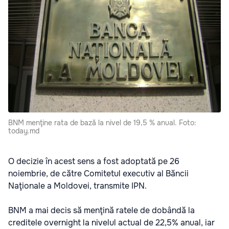
BNM menţine rata de bază la nivel de 19,5 % anual. Foto:
today.md
O decizie în acest sens a fost adoptată pe 26
noiembrie, de către Comitetul executiv al Băncii
Naţionale a Moldovei, transmite IPN.
BNM a mai decis să menţină ratele de dobândă la
creditele overnight la nivelul actual de 22,5% anual, iar