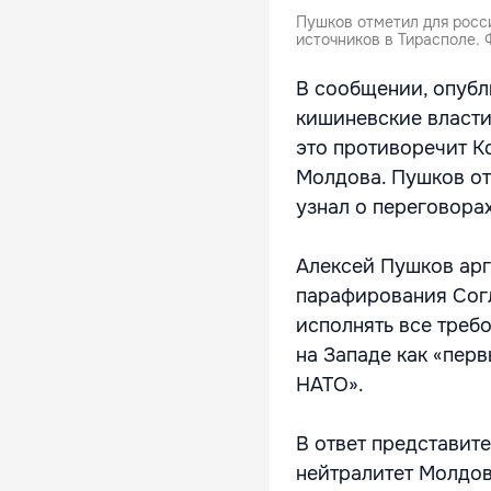
Пушков отметил для росси
источников в Тирасполе. 
В сообщении, опубл
кишиневские власти 
это противоречит К
Молдова. Пушков от
узнал о переговорах
Алексей Пушков арг
парафирования Согл
исполнять все треб
на Западе как «пер
НАТО».
В ответ представит
нейтралитет Молдов