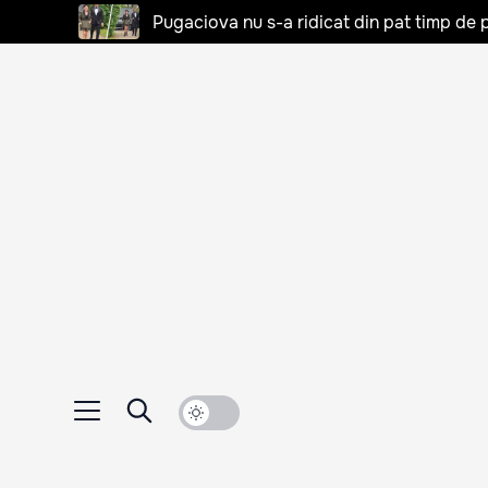
Pugaciova nu s-a ridicat din pat timp de pa