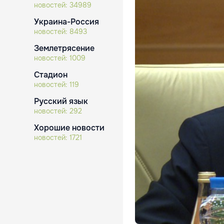
новостей:
34989
Украина-Россия
новостей:
8493
Землетрясение
новостей:
1009
Стадион
новостей:
119
Русский язык
новостей:
292
Хорошие новости
новостей:
1721