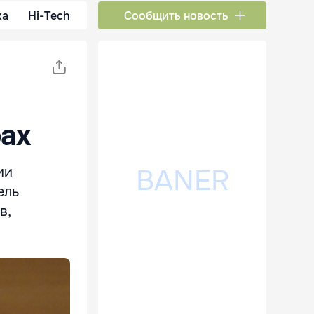
ка
Hi-Tech
Сообщить новость
ах
ии
ель
в,