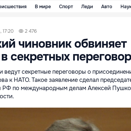
оисшествия
В мире
Спорт
Леди
Авто
Нау
, 17:20
2 476
ий чиновник обвиняет
в секретных переговор
и ведут секретные переговоры о присоединен
ва к НАТО. Такое заявление сделал председат
 РФ по международным делам Алексей Пушко
ости.