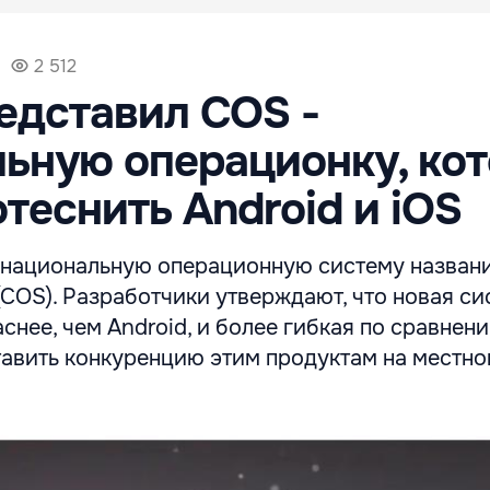
2 512
едставил СOS -
ьную операционку, ко
отеснить Android и iOS
 национальную операционную систему назван
(СOS). Разработчики утверждают, что новая си
снее, чем Android, и более гибкая по сравнени
тавить конкуренцию этим продуктам на местно