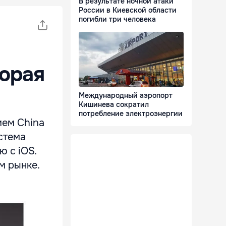
В результате ночной атаки
России в Киевской области
погибли три человека
торая
Международный аэропорт
Кишинева сократил
потребление электроэнергии
ием China
стема
ю с iOS.
м рынке.