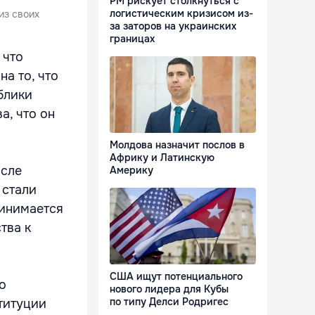
РМ рискует столкнуться с
логистическим кризисом из-
из своих
за заторов на украинских
границах
 что
а то, что
блики
а, что он
Молдова назначит послов в
Африку и Латинскую
осле
Америку
 стали
ринимается
тва к
США ищут потенциального
о
нового лидера для Кубы
по типу Делси Родригес
титуции