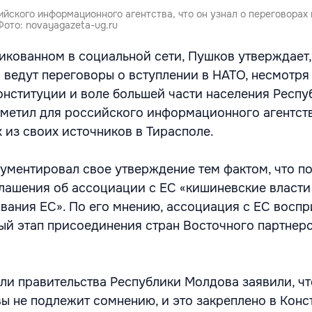
йского информационного агентства, что он узнал о переговорах 
Фото: novayagazeta-ug.ru
икованном в социальной сети, Пушков утверждает,
ведут переговоры о вступлении в НАТО, несмотря н
онституции и воле большей части населения Респу
метил для российского информационного агентств
 из своих источников в Тирасполе.
ументировал свое утверждение тем фактом, что п
ашения об ассоциации с ЕС «кишиневские власти
ования ЕС». По его мнению, ассоциация с ЕС восп
вый этап присоединения стран Восточного партнерс
ели правительства Республики Молдова заявили, чт
ы не подлежит сомнению, и это закреплено в Конс