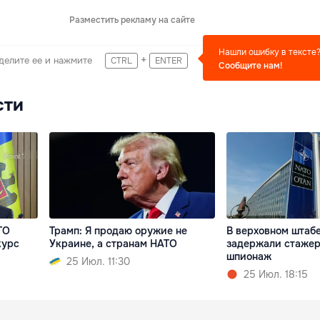
Разместить рекламу на сайте
Нашли ошибку в тексте
+
делите ее и нажмите
CTRL
ENTER
Сообщите нам!
сти
ТО
Трамп: Я продаю оружие не
В верховном штаб
курс
Украине, а странам НАТО
задержали стажер
шпионаж
25 Июл. 11:30
25 Июл. 18:15