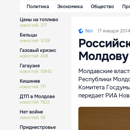
Политика
Экономика
Общество
Пр
Цены на топливо
новостей:
377
17 января 2014
Noi
Бельцы
Российск
новостей:
5726
Газовый кризис
Молдову 
новостей:
408
Гагаузия
Молдавские власт
новостей:
10842
Республики Молдо
Кишинев
Комитета Госдумы
новостей:
771
передает РИА Нов
ДТП в Молдове
новостей:
7823
Нет войне
новостей:
131
Приднестровье