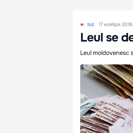
17 ноября 2016,
N4
Leul se d
Leul moldovenesc se