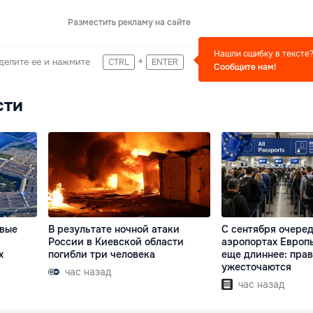
Разместить рекламу на сайте
Нашли ошибку в тексте
+
делите ее и нажмите
CTRL
ENTER
Сообщите нам!
сти
овые
В результате ночной атаки
С сентября очеред
России в Киевской области
аэропортах Европы
х
погибли три человека
еще длиннее: пра
ужесточаются
час назад
час назад