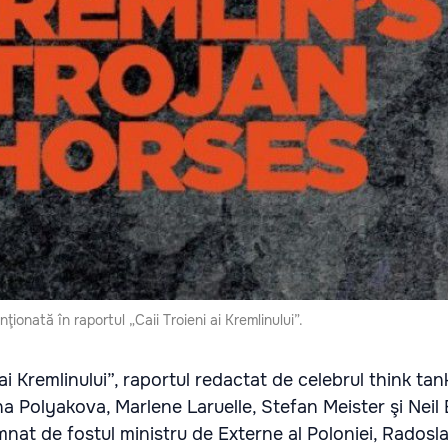
onată în raportul „Caii Troieni ai Kremlinului”.
i ai Kremlinului”, raportul redactat de celebrul think ta
ina Polyakova, Marlene Laruelle, Stefan Meister şi Neil
nat de fostul ministru de Externe al Poloniei, Radosla