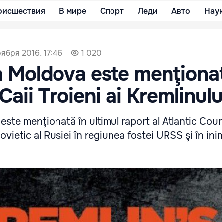
оисшествия
В мире
Спорт
Леди
Авто
Нау
оября 2016, 17:46
1 020
 Moldova este menţionat
Caii Troieni ai Kremlinulu
ste menţionată în ultimul raport al Atlantic Coun
ovietic al Rusiei în regiunea fostei URSS şi în ini