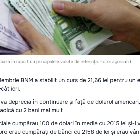
ază în raport cu principalele valute de referință. Foto: agora.md
oiembrie BNM a stabilit un curs de 21,66 lei pentru un 
cât ieri.
a deprecia în continuare și față de dolarul american,
, adică cu 2 bani mai mult
iale cumpărau 100 de dolari în medie cu 2015 lei și-i 
euro erau cumpărați de bănci cu 2158 de lei și erau vân