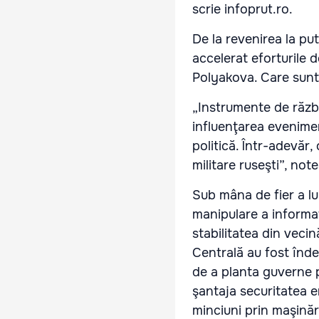
scrie infoprut.ro.
De la revenirea la pute
accelerat eforturile d
Polyakova. Care sunt
„Instrumente de războ
influenţarea evenimen
politică. Într-adevăr, 
militare ruseşti”, no
Sub mâna de fier a lu
manipulare a informaţ
stabilitatea din veci
Centrală au fost înde
de a planta guverne p
şantaja securitatea e
minciuni prin maşinări