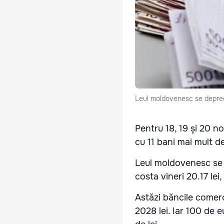
Leul moldovenesc se depreci
Pentru 18, 19 și 20 n
cu 11 bani mai mult de
Leul moldovenesc se v
costa vineri 20.17 lei
Astăzi băncile comerc
2028 lei. Iar 100 de 