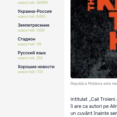
новостей:
34989
Украина-Россия
новостей:
8493
Землетрясение
новостей:
1009
Стадион
новостей:
119
Русский язык
новостей:
292
Хорошие новости
новостей:
1721
Republica Moldova este menţi
Intitulat „Caii Troien
îi are ca autori pe Al
un cuvânt înainte sem