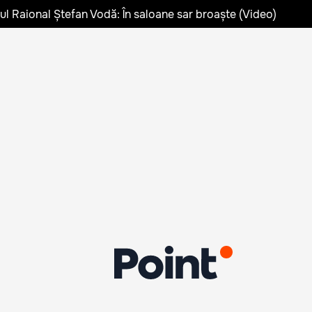
lul Raional Ștefan Vodă: În saloane sar broaște (Video)