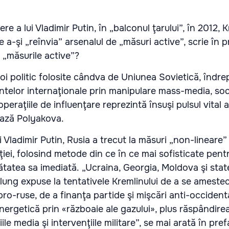
re a lui Vladimir Putin, în „balconul ţarului”, în 2012, K
e a-şi „reînvia” arsenalul de „măsuri active”, scrie în p
 „măsurile active”?
i politic folosite cândva de Uniunea Sovietică, îndre
telor internaţionale prin manipulare mass-media, soci
operaţiile de influenţare reprezintă însuşi pulsul vital a
tează Polyakova.
i Vladimir Putin, Rusia a trecut la măsuri „non-lineare”
iei, folosind metode din ce în ce mai sofisticate pent
nătatea sa imediată. „Ucraina, Georgia, Moldova şi stat
lung expuse la tentativele Kremlinului de a se amesteca
ro-ruse, de a finanţa partide şi mişcări anti-occidenta
nergetică prin «războaie ale gazului», plus răspândire
ile media şi intervenţiile militare”, se mai arată în pref