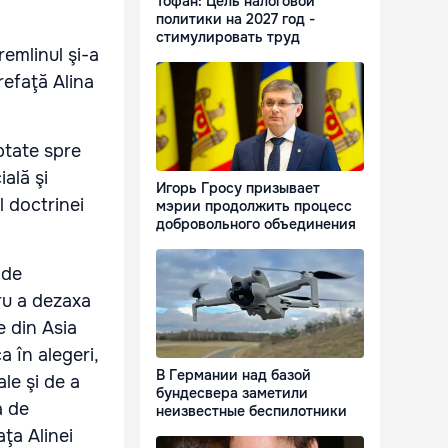
Тофан: Цель налоговой
политики на 2027 год -
стимулировать труд
remlinul şi-a
refaţă Alina
ptate spre
ală şi
Игорь Гросу призывает
l doctrinei
мэрии продолжить процесс
добровольного объединения
 de
ru a dezaxa
e din Asia
 în alegeri,
В Германии над базой
le şi de a
бундесвера заметили
a de
неизвестные беспилотники
aţa Alinei