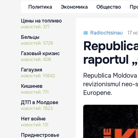
Политика
Экономика
Общество
Пр
Цены на топливо
новостей:
377
17 н
Radiochisinau
Бельцы
Republica
новостей:
5726
Газовый кризис
raportul „
новостей:
408
Гагаузия
Republica Moldova e
новостей:
10842
revizionismul neo-s
Кишинев
Europene.
новостей:
771
ДТП в Молдове
новостей:
7823
Нет войне
новостей:
131
Приднестровье