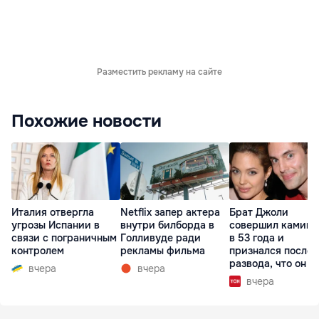
Разместить рекламу на сайте
Похожие новости
Италия отвергла
Netflix запер актера
Брат Джоли
угрозы Испании в
внутри билборда в
совершил каминг
связи с пограничным
Голливуде ради
в 53 года и
контролем
рекламы фильма
признался после
развода, что он г
вчера
вчера
вчера