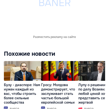
Разместить рекламу на сайте
Похожие новости
Бузу - диаспоре: Нам
Гросу: Молдова
Лупу о решении с
нужен каждый из
демонстрирует, что
по делу Возиян: 
вас, чтобы строить
заслуживает стать
любой ценой хоче
более сильные
частью большой
представить себя
сообщества
европейской семьи
жертвой
вчера
вчера
вчера