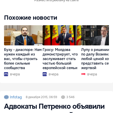
Разместить рекламу на сайте
Похожие новости
Бузу - диаспоре: Нам
Гросу: Молдова
Лупу о решении с
нужен каждый из
демонстрирует, что
по делу Возиян: 
вас, чтобы строить
заслуживает стать
любой ценой хоче
более сильные
частью большой
представить себя
сообщества
европейской семьи
жертвой
вчера
вчера
вчера
Infotag
8 декабря 2015, 06:59
3 546
Адвокаты Петренко объявили