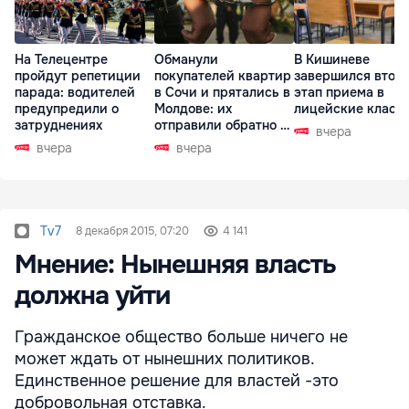
На Телецентре
Обманули
В Кишиневе
пройдут репетиции
покупателей квартир
завершился втор
парада: водителей
в Сочи и прятались в
этап приема в
предупредили о
Молдове: их
лицейские класс
затруднениях
отправили обратно в
вчера
РФ
вчера
вчера
Tv7
8 декабря 2015, 07:20
4 141
Мнение: Нынешняя власть
должна уйти
Гражданское общество больше ничего не
может ждать от нынешних политиков.
Единственное решение для властей -это
добровольная отставка.