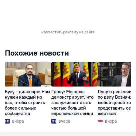
Разместить рекламу на сайте
Похожие новости
Бузу - диаспоре: Нам
Гросу: Молдова
Лупу о решении с
нужен каждый из
демонстрирует, что
по делу Возиян: 
вас, чтобы строить
заслуживает стать
любой ценой хоче
более сильные
частью большой
представить себя
сообщества
европейской семьи
жертвой
вчера
вчера
вчера