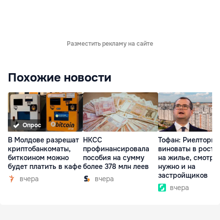
Разместить рекламу на сайте
Похожие новости
Опрос
В Молдове разрешат
НКСС
Тофан: Риелторы 
криптобанкоматы,
профинансировала
виноваты в росте
биткоином можно
пособия на сумму
на жилье, смотре
будет платить в кафе
более 378 млн леев
нужно и на
застройщиков
вчера
вчера
вчера