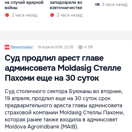
на случай ядерной
заподозрили во
3 часа назад
войны
взяточничестве
2 часа назад
2 часа назад
Newsmaker
19 апреля 2016, 22:35
4 391
Суд продлил арест главе
админсовета Moldasig Стелле
Пахоми еще на 30 суток
Суд столичного сектора Буюканы во вторник,
19 апреля, продлил еще на 30 суток срок
предварительного ареста главы админсовета
страховой компании Moldasig Стеллы Пахоми,
которая ранее также входила в админсовет
Moldova Agroindbank (MAIB).