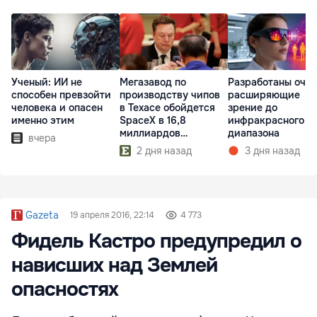
Ученый: ИИ не
Мегазавод по
Разработаны очки
способен превзойти
производству чипов
расширяющие
человека и опасен
в Техасе обойдется
зрение до
именно этим
SpaceX в 16,8
инфракрасного
миллиардов
диапазона
вчера
долларов
2 дня назад
3 дня назад
Gazeta
19 апреля 2016, 22:14
4 773
Фидель Кастро предупредил о
нависших над Землей
опасностях