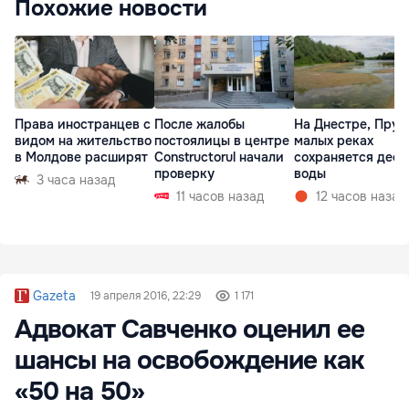
Похожие новости
Права иностранцев с
После жалобы
На Днестре, Прут
видом на жительство
постоялицы в центре
малых реках
в Молдове расширят
Constructorul начали
сохраняется деф
проверку
воды
3 часа назад
11 часов назад
12 часов назад
Gazeta
19 апреля 2016, 22:29
1 171
Адвокат Савченко оценил ее
шансы на освобождение как
«50 на 50»