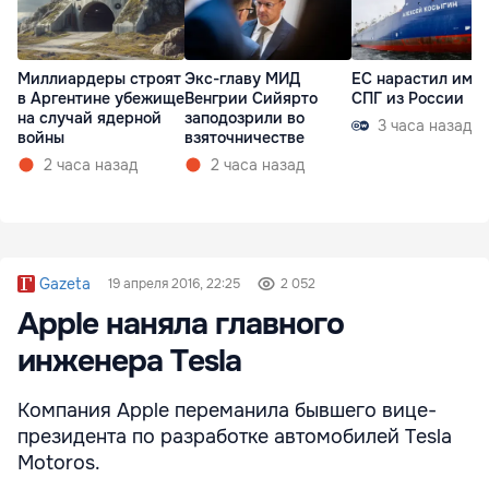
Миллиардеры строят
Экс-главу МИД
ЕС нарастил имп
в Аргентине убежище
Венгрии Сийярто
СПГ из России
на случай ядерной
заподозрили во
3 часа назад
войны
взяточничестве
2 часа назад
2 часа назад
Gazeta
19 апреля 2016, 22:25
2 052
Apple наняла главного
инженера Tesla
Компания Apple переманила бывшего вице-
президента по разработке автомобилей Tesla
Motoros.