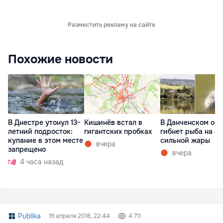
Разместить рекламу на сайте
Похожие новости
В Днестре утонул 13-
Кишинёв встал в
В Данченском озе
летний подросток:
гигантских пробках
гибнет рыба на ф
купание в этом месте
сильной жары
вчера
запрещено
вчера
4 часа назад
Publika
19 апреля 2016, 22:44
4 711