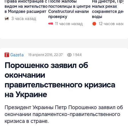
Права иностранцев с
После жалобы
На Днестре, Прут
видом на жительство
постоялицы в центре
малых реках
в Молдове расширят
Constructorul начали
сохраняется деф
проверку
воды
3 часа назад
11 часов назад
12 часов назад
Gazeta
19 апреля 2016, 22:37
1 944
Порошенко заявил об
окончании
правительственного кризиса
на Украине
Президент Украины Петр Порошенко заявил об
окончании парламентско-правительственного
кризиса в стране.