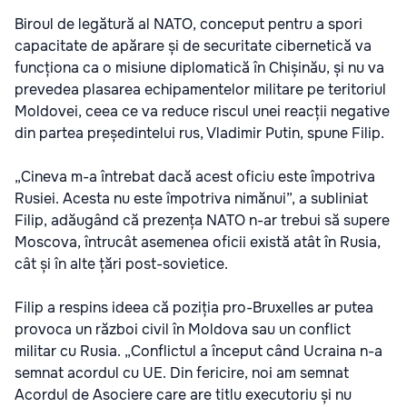
Biroul de legătură al NATO, conceput pentru a spori
capacitate de apărare și de securitate cibernetică va
funcționa ca o misiune diplomatică în Chișinău, și nu va
prevedea plasarea echipamentelor militare pe teritoriul
Moldovei, ceea ce va reduce riscul unei reacții negative
din partea președintelui rus, Vladimir Putin, spune Filip.
„Cineva m-a întrebat dacă acest oficiu este împotriva
Rusiei. Acesta nu este împotriva nimănui”, a subliniat
Filip, adăugând că prezența NATO n-ar trebui să supere
Moscova, întrucât asemenea oficii există atât în Rusia,
cât și în alte țări post-sovietice.
Filip a respins ideea că poziția pro-Bruxelles ar putea
provoca un război civil în Moldova sau un conflict
militar cu Rusia. „Conflictul a început când Ucraina n-a
semnat acordul cu UE. Din fericire, noi am semnat
Acordul de Asociere care are titlu executoriu și nu