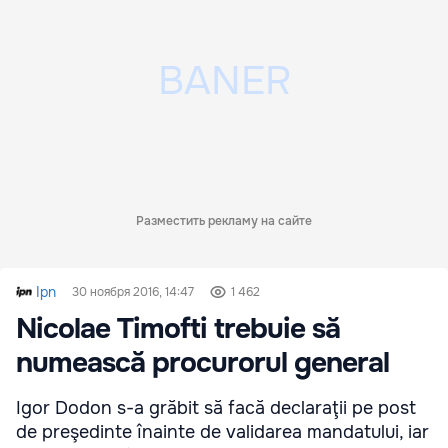
Разместить рекламу на сайте
Ipn
30 ноября 2016, 14:47
1 462
Nicolae Timofti trebuie să
numească procurorul general
Igor Dodon s-a grăbit să facă declaraţii pe post
de preşedinte înainte de validarea mandatului, iar