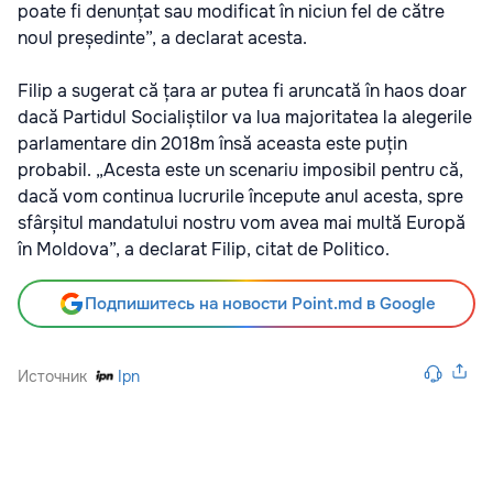
poate fi denunțat sau modificat în niciun fel de către
noul președinte”, a declarat acesta.
Filip a sugerat că țara ar putea fi aruncată în haos doar
dacă Partidul Socialiștilor va lua majoritatea la alegerile
parlamentare din 2018m însă aceasta este puțin
probabil. „Acesta este un scenariu imposibil pentru că,
dacă vom continua lucrurile începute anul acesta, spre
sfârșitul mandatului nostru vom avea mai multă Europă
în Moldova”, a declarat Filip, citat de Politico.
Подпишитесь на новости Point.md в Google
Источник
Ipn