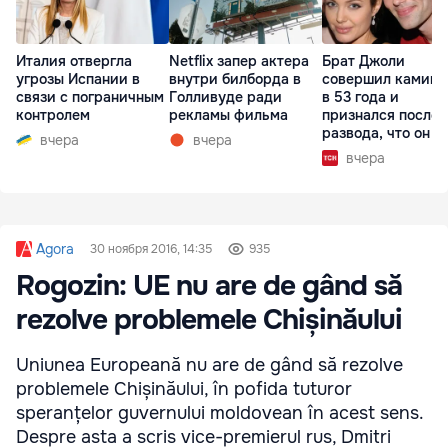
Италия отвергла
Netflix запер актера
Брат Джоли
угрозы Испании в
внутри билборда в
совершил каминг
связи с пограничным
Голливуде ради
в 53 года и
контролем
рекламы фильма
признался после
развода, что он г
вчера
вчера
вчера
Agora
30 ноября 2016, 14:35
935
Rogozin: UE nu are de gând să
rezolve problemele Chișinăului
Uniunea Europeană nu are de gând să rezolve
problemele Chișinăului, în pofida tuturor
speranțelor guvernului moldovean în acest sens.
Despre asta a scris vice-premierul rus, Dmitri