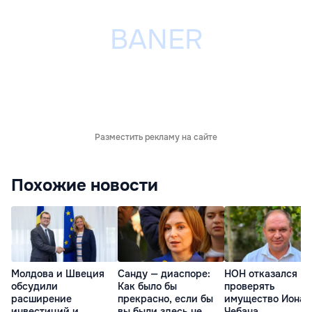
Разместить рекламу на сайте
Похожие новости
Молдова и Швеция
Санду — диаспоре:
НОН отказался
обсудили
Как было бы
проверять
расширение
прекрасно, если бы
имущество Иона
инвестиций и
вы были здесь не
Чебана