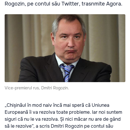
Rogozin, pe contul său Twitter, trasnmite Agora.
Vice-premierul rus, Dmitri Rogozin.
„Chișinăul în mod naiv încă mai speră că Uniunea
Europeană îi va rezolva toate probleme. Iar noi suntem
siguri că nu le va rezolva. Și nici măcar nu are de gând
să le rezolve”, a scris Dmitri Rogozin pe contul său