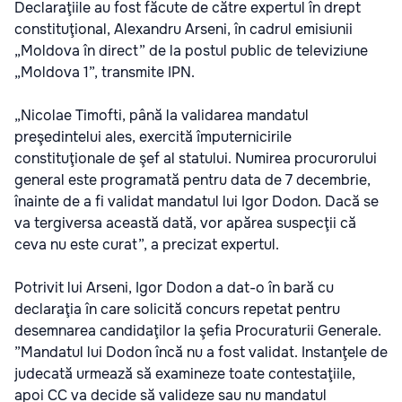
Declaraţiile au fost făcute de către expertul în drept
constituţional, Alexandru Arseni, în cadrul emisiunii
„Moldova în direct” de la postul public de televiziune
„Moldova 1”, transmite IPN.
„Nicolae Timofti, până la validarea mandatul
preşedintelui ales, exercită împuternicirile
constituţionale de şef al statului. Numirea procurorului
general este programată pentru data de 7 decembrie,
înainte de a fi validat mandatul lui Igor Dodon. Dacă se
va tergiversa această dată, vor apărea suspecţii că
ceva nu este curat”, a precizat expertul.
Potrivit lui Arseni, Igor Dodon a dat-o în bară cu
declaraţia în care solicită concurs repetat pentru
desemnarea candidaţilor la şefia Procuraturii Generale.
”Mandatul lui Dodon încă nu a fost validat. Instanţele de
judecată urmează să examineze toate contestaţiile,
apoi CC va decide să valideze sau nu mandatul