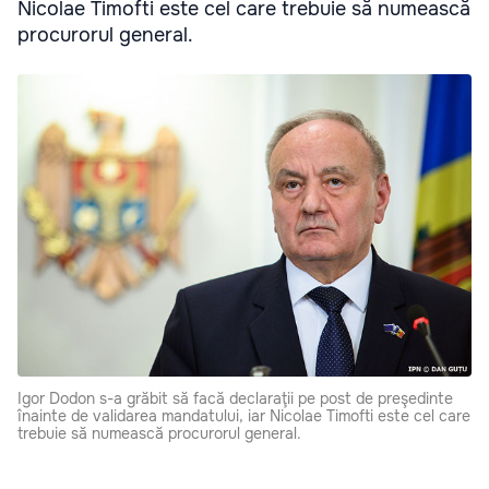
Nicolae Timofti este cel care trebuie să numească
procurorul general.
Igor Dodon s-a grăbit să facă declaraţii pe post de preşedinte
înainte de validarea mandatului, iar Nicolae Timofti este cel care
trebuie să numească procurorul general.