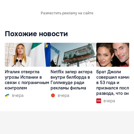
Разместить рекламу на сайте
Похожие новости
Италия отвергла
Netflix запер актера
Брат Джоли
угрозы Испании в
внутри билборда в
совершил каминг
связи с пограничным
Голливуде ради
в 53 года и
контролем
рекламы фильма
признался после
развода, что он г
вчера
вчера
вчера