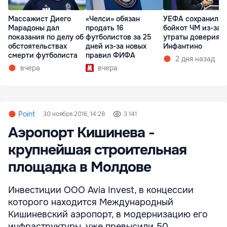
Массажист Диего
«Челси» обязан
УЕФА сохранил
Марадоны дал
продать 16
бойкот ЧМ из-за
показания по делу об
футболистов за 25
утраты доверия к
обстоятельствах
дней из-за новых
Инфантино
смерти футболиста
правил ФИФА
2 дня назад
вчера
вчера
Point
30 ноября 2016, 14:28
3 141
Аэропорт Кишинева -
крупнейшая строительная
площадка в Молдове
Инвестиции ООО Avia Invest, в концессии
которого находится Международный
Кишиневский аэропорт, в модернизацию его
инфраструктуры, уже превысили 50