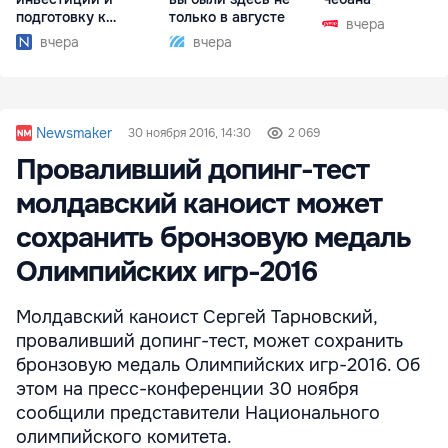
подготовку к
только в августе
вчера
отопительному
вчера
вчера
сезону
Newsmaker
30 ноября 2016, 14:30
2 069
Проваливший допинг-тест
молдавский каноист может
сохранить бронзовую медаль
Олимпийских игр-2016
Молдавский каноист Сергей Тарновский,
проваливший допинг-тест, может сохранить
бронзовую медаль Олимпийских игр-2016. Об
этом на пресс-конференции 30 ноября
сообщили представители Национального
олимпийского комитета.