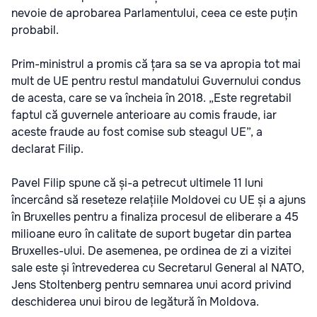
nevoie de aprobarea Parlamentului, ceea ce este puțin
probabil.
Prim-ministrul a promis că țara sa se va apropia tot mai
mult de UE pentru restul mandatului Guvernului condus
de acesta, care se va încheia în 2018. „Este regretabil
faptul că guvernele anterioare au comis fraude, iar
aceste fraude au fost comise sub steagul UE”, a
declarat Filip.
Pavel Filip spune că și-a petrecut ultimele 11 luni
încercând să reseteze relațiile Moldovei cu UE și a ajuns
în Bruxelles pentru a finaliza procesul de eliberare a 45
milioane euro în calitate de suport bugetar din partea
Bruxelles-ului. De asemenea, pe ordinea de zi a vizitei
sale este și întrevederea cu Secretarul General al NATO,
Jens Stoltenberg pentru semnarea unui acord privind
deschiderea unui birou de legătură în Moldova.