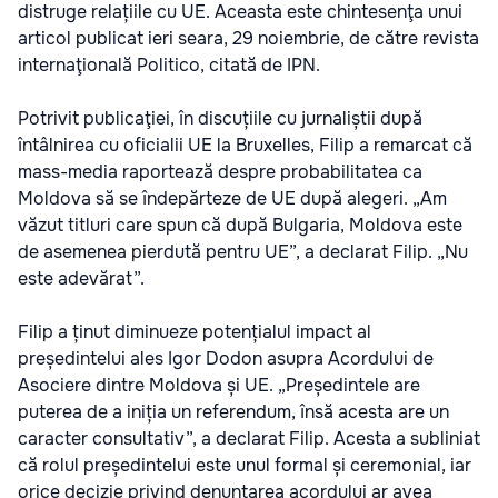
distruge relațiile cu UE. Aceasta este chintesenţa unui
articol publicat ieri seara, 29 noiembrie, de către revista
internaţională Politico, citată de IPN.
Potrivit publicaţiei, în discuțiile cu jurnaliștii după
întâlnirea cu oficialii UE la Bruxelles, Filip a remarcat că
mass-media raportează despre probabilitatea ca
Moldova să se îndepărteze de UE după alegeri. „Am
văzut titluri care spun că după Bulgaria, Moldova este
de asemenea pierdută pentru UE”, a declarat Filip. „Nu
este adevărat”.
Filip a ținut diminueze potențialul impact al
președintelui ales Igor Dodon asupra Acordului de
Asociere dintre Moldova și UE. „Președintele are
puterea de a iniția un referendum, însă acesta are un
caracter consultativ”, a declarat Filip. Acesta a subliniat
că rolul președintelui este unul formal și ceremonial, iar
orice decizie privind denunțarea acordului ar avea