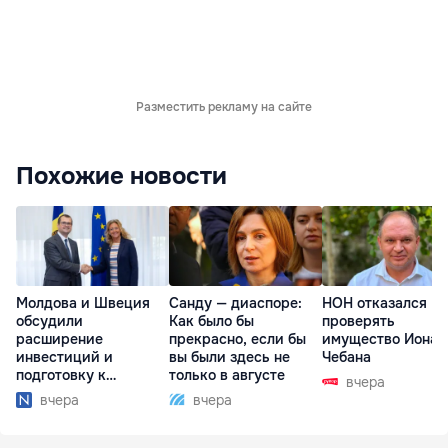
Разместить рекламу на сайте
Похожие новости
Молдова и Швеция
Санду — диаспоре:
НОН отказался
обсудили
Как было бы
проверять
расширение
прекрасно, если бы
имущество Иона
инвестиций и
вы были здесь не
Чебана
подготовку к
только в августе
вчера
отопительному
вчера
вчера
сезону