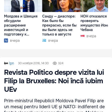
Молдова и Швеция
Санду — диаспоре:
НОН отказался
обсудили
Как было бы
проверять
расширение
прекрасно, если бы
имущество Иона
инвестиций и
вы были здесь не
Чебана
подготовку к
только в августе
вчера
отопительному
вчера
вчера
сезону
Ipn
30 ноября 2016, 14:30
324
Revista Politico despre vizita lui
Filip la Bruxelles: Noi încă iubim
UEv
Prim-ministrul Republicii Moldova Pavel Filip are
un mesaj pentru liderii UE și NATO: indiferent de