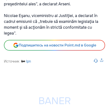
preşedintelui ales”, a declarat Arseni.
Nicolae Eşanu, viceministru al Justiţiei, a declarat în
cadrul emisiunii că „trebuie să examinăm legislaţia la
moment şi să acţionăm în strictă conformitate cu
legea”.
Подпишитесь на новости Point.md в Google
Источник
Ipn