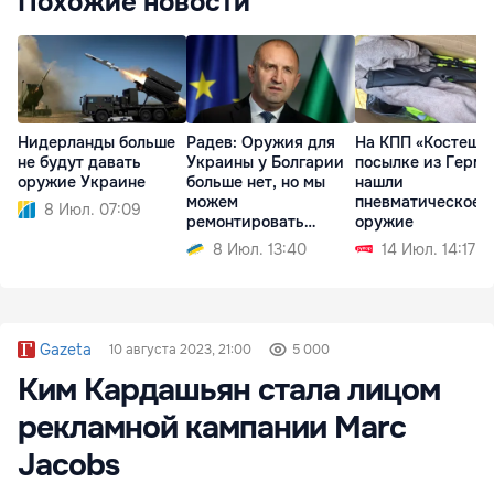
Похожие новости
Нидерланды больше
Радев: Оружия для
На КПП «Костешты
не будут давать
Украины у Болгарии
посылке из Герм
оружие Украине
больше нет, но мы
нашли
можем
пневматическое
8 Июл. 07:09
ремонтировать
оружие
технику
8 Июл. 13:40
14 Июл. 14:17
Gazeta
10 августа 2023, 21:00
5 000
Ким Кардашьян стала лицом
рекламной кампании Marc
Jacobs