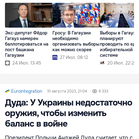
Экс-депутат Фёдор
Гросу: В Гагаузии
Выборы в Гагаузи
Гагауз намерен
необходимо
планируют
баллотироваться на
организовать выборы
проводить по еди
пост башкана
как можно скорее
избирательной
Гагаузии
системе
27 Июл. 08:12
24 Июл. 13:45
20 Июл. 22:22
Eurointegration
10 августа 2023, 21:04
6 333
Дуда: У Украины недостаточно
оружия, чтобы изменить
баланс в войне
Президент Польши Анджей Дуда считает, что с