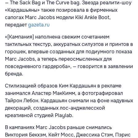
— The Sack Bag и The Curve bag. Звезда реалити-шоу
«Кардашьяны» также позировала в фирменных
сапогах Marc Jacobs модели Kiki Ankle Boot,
передает
gazeta.ru
«[Кампания] наполнена свежим сочетанием
тактильных текстур, аккуратных силуэтов и принтов в
горошек, впервые созданных для подиумного показа
Marc Jacobs, а теперь переосмысленных для
повседневного гардероба», — говорится в заявлении
бренда.
Стилизацией образов Ким Кардашьян в рекламе
занимался Аластер МакКимм, а фотографировал
Тайрон Лебон. Кардашьян снимали на фоне надувных
декораций, созданных лос-анджелесской
креативной студией Playlab.
В кампаниях Marc Jacobs раньше снимались
Виктория Бекхэм, Кейт Мосс, Джессика Стэм, Пэрис