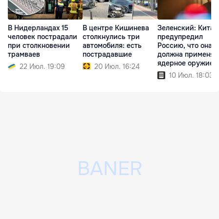
В Нидерландах 15
В центре Кишинева
Зеленский: Китай
человек пострадали
столкнулись три
предупредил
при столкновении
автомобиля: есть
Россию, что она н
трамваев
пострадавшие
должна применят
ядерное оружие
22 Июл. 19:09
20 Июл. 16:24
10 Июл. 18:03