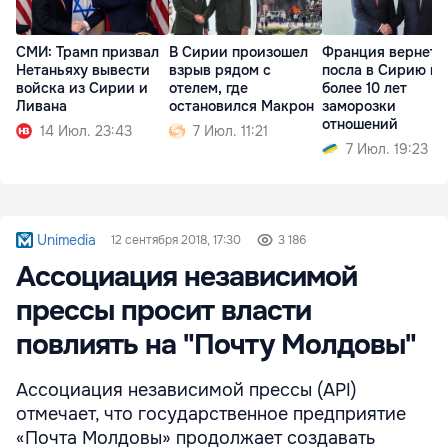
СМИ: Трамп призвал
В Сирии произошел
Франция вернет
Нетаньяху вывести
взрыв рядом с
посла в Сирию по
войска из Сирии и
отелем, где
более 10 лет
Ливана
остановился Макрон
заморозки
отношений
14 Июл. 23:43
7 Июл. 11:21
7 Июл. 19:23
Unimedia
12 сентября 2018, 17:30
3 186
Ассоциация независимой
прессы просит власти
повлиять на "Почту Молдовы"
Ассоциация независимой прессы (API)
отмечает, что государственное предприятие
«Почта Молдовы» продолжает создавать