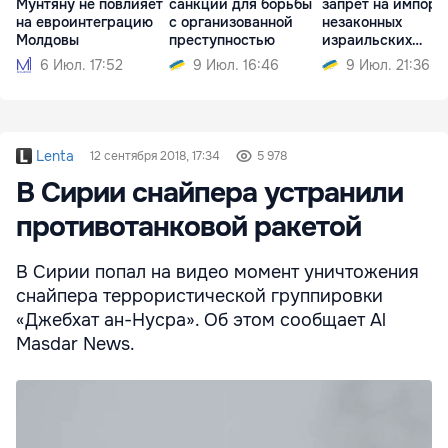
Мунтяну не повлияет
санкции для борьбы
запрет на импорт
на евроинтеграцию
с организованной
незаконных
Молдовы
преступностью
израильских
поселений
6 Июл. 17:52
9 Июл. 16:46
9 Июл. 21:36
Lenta
12 сентября 2018, 17:34
5 978
В Сирии снайпера устранили
противотанковой ракетой
В Сирии попал на видео момент уничтожения
снайпера террористической группировки
«Джебхат ан-Нусра». Об этом сообщает Al
Masdar News.