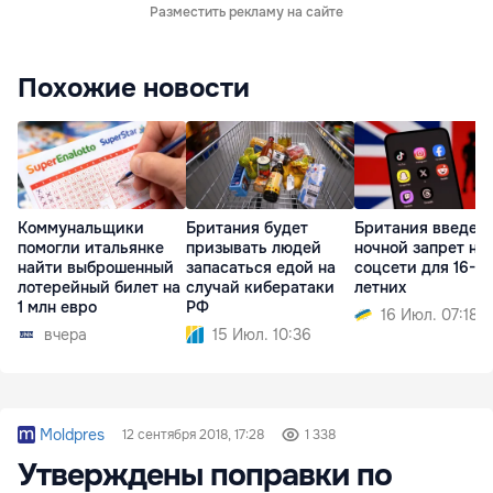
Разместить рекламу на сайте
Похожие новости
Коммунальщики
Британия будет
Британия введет
помогли итальянке
призывать людей
ночной запрет на
найти выброшенный
запасаться едой на
соцсети для 16- и 
лотерейный билет на
случай кибератаки
летних
1 млн евро
РФ
16 Июл. 07:18
вчера
15 Июл. 10:36
Moldpres
12 сентября 2018, 17:28
1 338
Утверждены поправки по