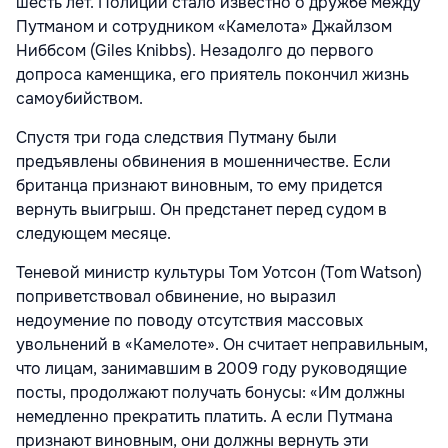
шесть лет. Полиции стало известно о дружбе между
Путманом и сотрудником «Камелота» Джайлзом
Ниббсом (Giles Knibbs). Незадолго до первого
допроса каменщика, его приятель покончил жизнь
самоубийством.
Спустя три года следствия Путману были
предъявлены обвинения в мошенничестве. Если
британца признают виновным, то ему придется
вернуть выигрыш. Он предстанет перед судом в
следующем месяце.
Теневой министр культуры Том Уотсон (Tom Watson)
поприветствовал обвинение, но выразил
недоумение по поводу отсутствия массовых
увольнений в «Камелоте». Он считает неправильным,
что лицам, занимавшим в 2009 году руководящие
посты, продолжают получать бонусы: «Им должны
немедленно прекратить платить. А если Путмана
признают виновным, они должны вернуть эти