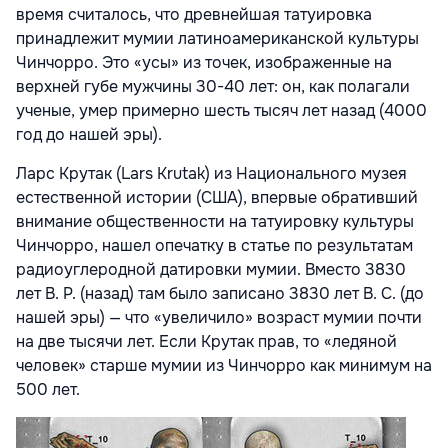
время считалось, что древнейшая татуировка
принадлежит мумии латиноамериканской культуры
Чинчорро. Это «усы» из точек, изображенные на
верхней губе мужчины 30-40 лет: он, как полагали
ученые, умер примерно шесть тысяч лет назад (4000
год до нашей эры).
Ларс Крутак (Lars Krutak) из Национального музея
естественной истории (США), впервые обративший
внимание общественности на татуировку культуры
Чинчорро, нашел опечатку в статье по результатам
радиоуглеродной датировки мумии. Вместо 3830
лет B. P. (назад) там было записано 3830 лет B. C. (до
нашей эры) — что «увеличило» возраст мумии почти
на две тысячи лет. Если Крутак прав, то «ледяной
человек» старше мумии из Чинчорро как минимум на
500 лет.