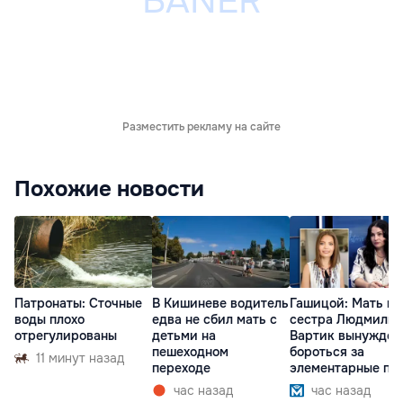
Разместить рекламу на сайте
Похожие новости
Патронаты: Сточные
В Кишиневе водитель
Гашицой: Мать и
воды плохо
едва не сбил мать с
сестра Людмилы
отрегулированы
детьми на
Вартик вынужден
пешеходном
бороться за
11 минут назад
переходе
элементарные пр
час назад
час назад