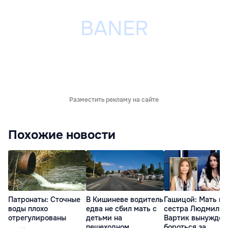
Разместить рекламу на сайте
Похожие новости
Патронаты: Сточные
В Кишиневе водитель
Гашицой: Мать и
воды плохо
едва не сбил мать с
сестра Людмилы
отрегулированы
детьми на
Вартик вынужден
пешеходном
бороться за