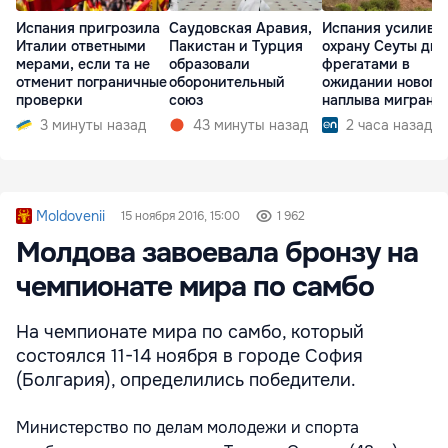
Испания пригрозила
Саудовская Аравия,
Испания усилива
Италии ответными
Пакистан и Турция
охрану Сеуты дв
мерами, если та не
образовали
фрегатами в
отменит пограничные
оборонительный
ожидании нового
проверки
союз
наплыва мигрант
3 минуты назад
43 минуты назад
2 часа назад
Moldovenii
15 ноября 2016, 15:00
1 962
Молдова завоевала бронзу на
чемпионате мира по самбо
На чемпионате мира по самбо, который
состоялся 11-14 ноября в городе София
(Болгария), определились победители.
Министерство по делам молодежи и спорта