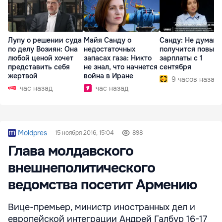
Лупу о решении суда
Майя Санду о
Санду: Не думаю,
по делу Возиян: Она
недостаточных
получится повыс
любой ценой хочет
запасах газа: Никто
зарплаты с 1
представить себя
не знал, что начнется
сентября
жертвой
война в Иране
9 часов назад
час назад
час назад
Moldpres
15 ноября 2016, 15:04
898
Глава молдавского
внешнеполитического
ведомства посетит Армению
Вице-премьер, министр иностранных дел и
европейской интеграции Андрей Галбур 16-17