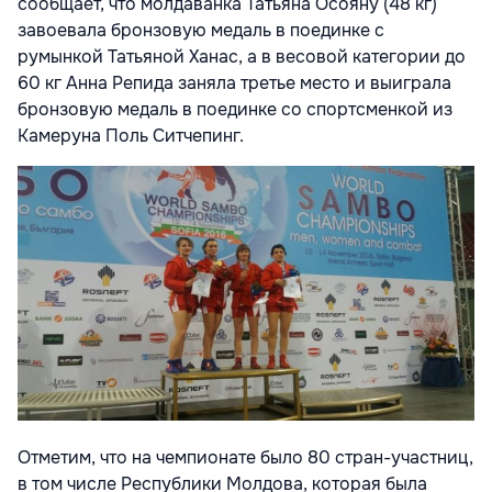
сообщает, что молдаванка
Татьяна Осояну
(48 кг)
завоевала бронзовую медаль в поединке с
румынкой
Татьяной Ханас
, а в весовой категории до
60 кг
Анна Репида
заняла третье место и выиграла
бронзовую медаль в поединке со спортсменкой из
Камеруна
Поль Ситчепинг.
Отметим, что на чемпионате было 80 стран-участниц,
в том числе Республики Молдова, которая была