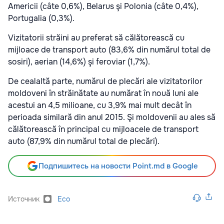
Americii (câte 0,6%), Belarus şi Polonia (câte 0,4%),
Portugalia (0,3%).
Vizitatorii străini au preferat să călătorească cu
mijloace de transport auto (83,6% din numărul total de
sosiri), aerian (14,6%) şi feroviar (1,7%).
De cealaltă parte, numărul de plecări ale vizitatorilor
moldoveni în străinătate au numărat în nouă luni ale
acestui an 4,5 milioane, cu 3,9% mai mult decât în
perioada similară din anul 2015. Şi moldovenii au ales să
călătorească în principal cu mijloacele de transport
auto (87,9% din numărul total de plecări).
Подпишитесь на новости Point.md в Google
Источник
Eco