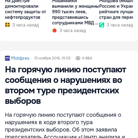
На Днестре
Мошенники
Молдова обошла
демонтировали
выманили у женщины
Россию и Украину
систему защиты от
990 тысяч леев,
рейтинге лучших
нефтепродуктов
представившись
стран для переез
сотрудниками МВД и
3 часа назад
3 часа назад
СИБ
3 часа назад
Moldpres
15 ноября 2016, 15:05
4 884
На горячую линию поступают
сообщения о нарушениях во
втором туре президентских
выборов
На горячую линию поступают сообщения о
нарушениях в ходе второго тура
президентских выборов. Об этом заявила
председатель Ассоциации «Центр анализа и