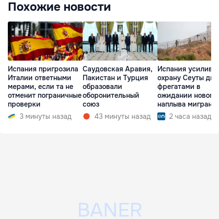
Похожие новости
Испания пригрозила
Саудовская Аравия,
Испания усилива
Италии ответными
Пакистан и Турция
охрану Сеуты дв
мерами, если та не
образовали
фрегатами в
отменит пограничные
оборонительный
ожидании нового
проверки
союз
наплыва мигрант
3 минуты назад
43 минуты назад
2 часа назад