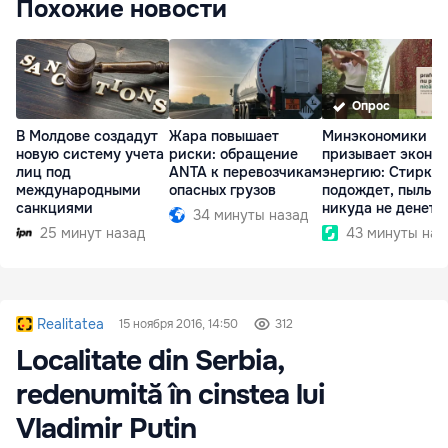
Похожие новости
Опрос
В Молдове создадут
Жара повышает
Минэкономики
новую систему учета
риски: обращение
призывает эконо
лиц под
ANTA к перевозчикам
энергию: Стирка
международными
опасных грузов
подождет, пыль
санкциями
никуда не денетс
34 минуты назад
25 минут назад
43 минуты наз
Realitatea
15 ноября 2016, 14:50
312
Localitate din Serbia,
redenumită în cinstea lui
Vladimir Putin