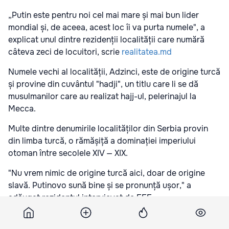
„Putin este pentru noi cel mai mare și mai bun lider
mondial și, de aceea, acest loc îi va purta numele", a
explicat unul dintre rezidenții localității care numără
câteva zeci de locuitori, scrie
realitatea.md
Numele vechi al localității, Adzinci, este de origine turcă
și provine din cuvântul "hadji", un titlu care li se dă
musulmanilor care au realizat hajj-ul, pelerinajul la
Mecca.
Multe dintre denumirile localităților din Serbia provin
din limba turcă, o rămășiță a dominației imperiului
otoman între secolele XIV — XIX.
"Nu vrem nimic de origine turcă aici, doar de origine
slavă. Putinovo sună bine și se pronunță ușor," a
adăugat rezidentul intervievat de EFE.
Decizia a fost luată în unanimitate de locuitorii satului,