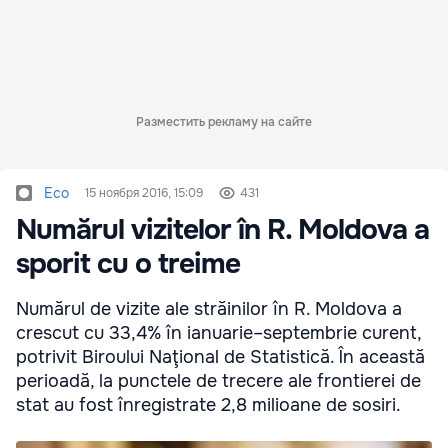
Разместить рекламу на сайте
Eco
15 ноября 2016, 15:09
431
Numărul vizitelor în R. Moldova a
sporit cu o treime
Numărul de vizite ale străinilor în R. Moldova a
crescut cu 33,4% în ianuarie–septembrie curent,
potrivit Biroului Naţional de Statistică. În această
perioadă, la punctele de trecere ale frontierei de
stat au fost înregistrate 2,8 milioane de sosiri.