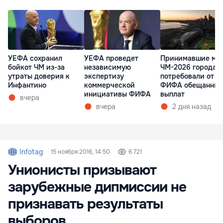
УЕФА сохранил
УЕФА проведет
Принимавшие ма
бойкот ЧМ из-за
независимую
ЧМ-2026 города 
утраты доверия к
экспертизу
потребовали от
Инфантино
коммерческой
ФИФА обещанных
инициативы ФИФА
выплат
вчера
вчера
2 дня назад
Infotag
15 ноября 2016, 14:50
6 721
Унионисты призывают
зарубежные дипмиссии не
признавать результаты
выборов