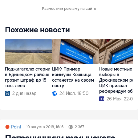
Разместить рекламу на сайте
Похожие новости
Поджигателю стерни
ЦИК: Примар
Новые местные
в Единецком районе
коммуны Кошница
выборы в
грозит штраф до 15
останется на своем
Дрокиевском рай
тыс. леев
посту
ЦИК признал
референдум об
2 дня назад
24 Июл. 18:50
отзыве примара
26 Мая. 22:08
Point
10 августа 2018, 16:16
2 367