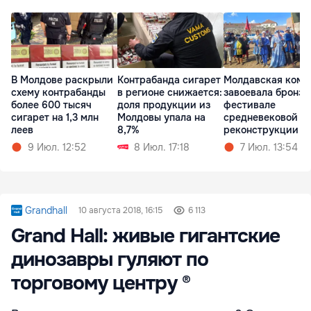
В Молдове раскрыли
Контрабанда сигарет
Молдавская кома
схему контрабанды
в регионе снижается:
завоевала бронзу
более 600 тысяч
доля продукции из
фестивале
сигарет на 1,3 млн
Молдовы упала на
средневековой
леев
8,7%
реконструкции
9 Июл. 12:52
8 Июл. 17:18
7 Июл. 13:54
Grandhall
10 августа 2018, 16:15
6 113
Grand Hall: живые гигантские
динозавры гуляют по
торговому центру ®