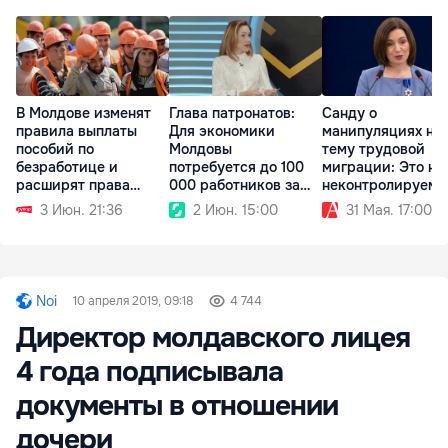
В Молдове изменят
Глава патронатов:
Санду о
правила выплаты
Для экономики
манипуляциях на
пособий по
Молдовы
тему трудовой
безработице и
потребуется до 100
миграции: Это не
расширят права
000 работников за
неконтролируем
иностранцев
три года
процесс
3 Июн. 21:36
2 Июн. 15:00
31 Мая. 17:00
Noi
10 апреля 2019, 09:18
4 744
Директор молдавского лицея
4 года подписывала
документы в отношении
дочери