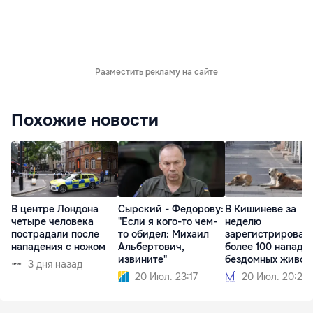
Разместить рекламу на сайте
Похожие новости
В центре Лондона
Сырский - Федорову:
В Кишиневе за
четыре человека
"Если я кого-то чем-
неделю
пострадали после
то обидел: Михаил
зарегистрировал
нападения с ножом
Альбертович,
более 100 нападе
извините"
бездомных живот
3 дня назад
на людей
20 Июл. 23:17
20 Июл. 20:21