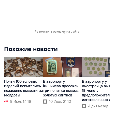
Разместить рекламу на сайте
Похожие новости
Почти 100 золотых
В аэропорту
В аэропорту у
изделий попытались
Кишинева пресекли
иностранца выяв
незаконно вывезти из
три попытки вывоза
19 монет,
Молдовы
золотых слитков
предположительн
изготовленных из
9 Июл. 14:16
10 Июл. 21:10
золота
4 дня назад