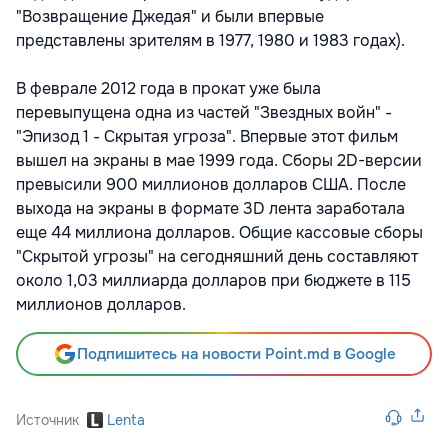
"Возвращение Джедая" и были впервые
представлены зрителям в 1977, 1980 и 1983 годах).
В феврале 2012 года в прокат уже была
перевыпущена одна из частей "Звездных войн" -
"Эпизод 1 - Скрытая угроза". Впервые этот фильм
вышел на экраны в мае 1999 года. Сборы 2D-версии
превысили 900 миллионов долларов США. После
выхода на экраны в формате 3D лента заработала
еще 44 миллиона долларов. Общие кассовые сборы
"Скрытой угрозы" на сегодняшний день составляют
около 1,03 миллиарда долларов при бюджете в 115
миллионов долларов.
Подпишитесь на новости Point.md в Google
Источник
Lenta