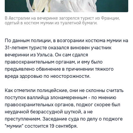
В Австралии на вечеринке загорелся турист из Франции,
одетый в костюм мумии из туалетной бумаги.
По данным полиции, в возгорании костюма мумии на
31-летнем туристе оказался виновен участник
вечеринки из Уэльса. Он сам сдался
правоохранительным органам, и ему было
предъявлено обвинение в причинении тяжкого
вреда здоровью по неосторожности.
Как отметили полицейские, они не склонны считать
поступок валлийца злонамеренным - по мнению
правоохранительных органов, поджог скорее был
неудачной безрассудной шуткой, а не
преступлением. Заседание суда по делу о поджоге
"мумии" состоится 19 сентября.