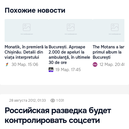
Похожие новости
Monatik, în premieră la
București. Aproape
The Motans a lansa
Chișinău. Detalii din
2.000 de apeluri la
primul album la
viața interpretului
ambulanţă, în ultimele
București
30 de ore
30 Мар. 15:06
12 Мар. 20:40
19 Мар. 17:45
28 августа 2012, 01:33
1 031
Российская разведка будет
контролировать соцсети