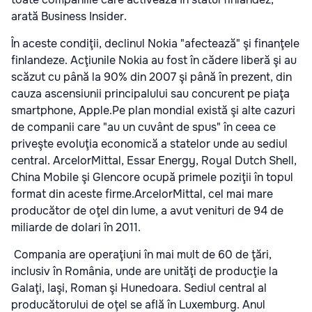
arată Business Insider.
În aceste condiţii, declinul Nokia "afectează" şi finanţele
finlandeze. Acţiunile Nokia au fost în cădere liberă şi au
scăzut cu până la 90% din 2007 şi până în prezent, din
cauza ascensiunii principalului sau concurent pe piaţa
smartphone, Apple.Pe plan mondial există şi alte cazuri
de companii care "au un cuvânt de spus" în ceea ce
priveşte evoluţia economică a statelor unde au sediul
central. ArcelorMittal, Essar Energy, Royal Dutch Shell,
China Mobile şi Glencore ocupă primele poziţii în topul
format din aceste firme.ArcelorMittal, cel mai mare
producător de oţel din lume, a avut venituri de 94 de
miliarde de dolari în 2011.
Compania are operaţiuni în mai mult de 60 de ţări,
inclusiv în România, unde are unităţi de producţie la
Galaţi, Iaşi, Roman şi Hunedoara. Sediul central al
producătorului de oţel se află în Luxemburg. Anul