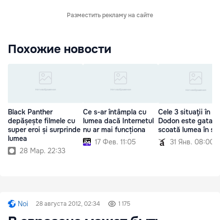
Разместить рекламу на сайте
Похожие новости
Black Panther
Ce s-ar întâmpla cu
Cele 3 situaţii în c
depășește filmele cu
lumea dacă Internetul
Dodon este gata s
super eroi și surprinde
nu ar mai funcționa
scoată lumea în st
lumea
17 Фев. 11:05
31 Янв. 08:00
28 Мар. 22:33
Noi
28 августа 2012, 02:34
1 175