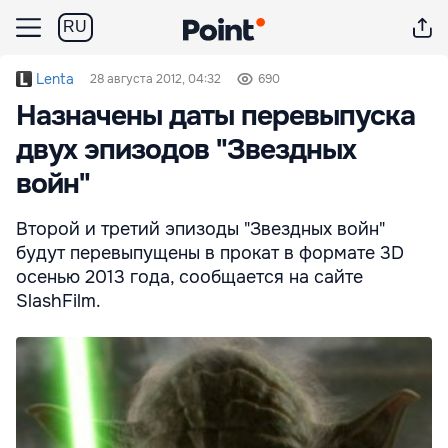
RU
Lenta
28 августа 2012, 04:32
690
Назначены даты перевыпуска
двух эпизодов "Звездных
войн"
Второй и третий эпизоды "Звездных войн"
будут перевыпущены в прокат в формате 3D
осенью 2013 года, сообщается на сайте
SlashFilm.