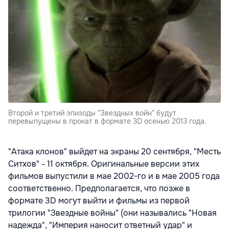
Второй и третий эпизоды "Звездных войн" будут
перевыпущены в прокат в формате 3D осенью 2013 года.
"Атака клонов" выйдет на экраны 20 сентября, "Месть
Ситхов" - 11 октября. Оригинальные версии этих
фильмов выпустили в мае 2002-го и в мае 2005 года
соответственно. Предполагается, что позже в
формате 3D могут выйти и фильмы из первой
трилогии "Звездные войны" (они назывались "Новая
надежда", "Империя наносит ответный удар" и