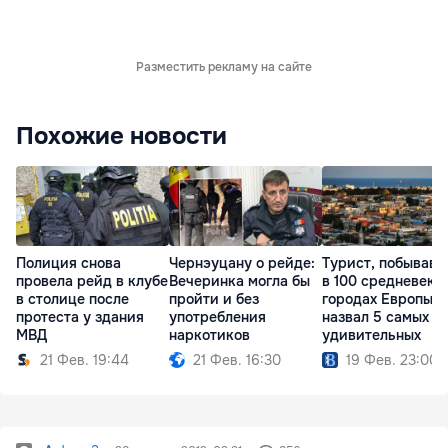
Разместить рекламу на сайте
Похожие новости
Полиция снова
Чернэуцану о рейде:
Турист, побывав
провела рейд в клубе
Вечеринка могла бы
в 100 средневеко
в столице после
пройти и без
городах Европы,
протеста у здания
употребления
назвал 5 самых
МВД
наркотиков
удивительных
21 Фев. 19:44
21 Фев. 16:30
19 Фев. 23:00