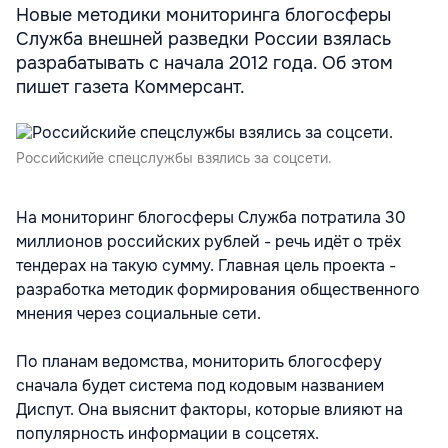
Новые методики мониторинга блогосферы
Служба внешней разведки России взялась
разрабатывать с начала 2012 года. Об этом
пишет газета Коммерсант.
Российскийе спецслужбы взялись за соцсети.
На мониторинг блогосферы Служба потратила 30
миллионов российских рублей - речь идёт о трёх
тендерах на такую сумму. Главная цель проекта -
разработка методик формирования общественного
мнения через социальные сети.
По планам ведомства, мониторить блогосферу
сначала будет система под кодовым названием
Диспут. Она выяснит факторы, которые влияют на
популярность информации в соцсетях.