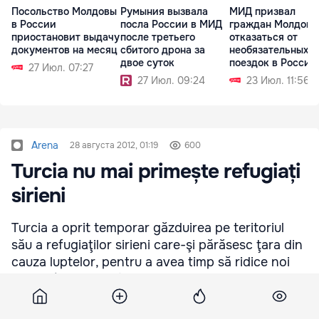
Посольство Молдовы
Румыния вызвала
МИД призвал
в России
посла России в МИД
граждан Молдовы
приостановит выдачу
после третьего
отказаться от
документов на месяц
сбитого дрона за
необязательных
двое суток
поездок в Россию
27 Июл. 07:27
27 Июл. 09:24
23 Июл. 11:56
Arena
28 августа 2012, 01:19
600
Turcia nu mai primește refugiați
sirieni
Turcia a oprit temporar găzduirea pe teritoriul
său a refugiaţilor sirieni care-şi părăsesc ţara din
cauza luptelor, pentru a avea timp să ridice noi
tabere în care să fie cazaţi străinii, a declarat un
diplomat turc, citat de Agepres.