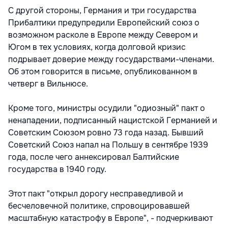
С другой стороны, Германия и три государства
Прибалтики предупредили Европейский союз о
возможном расколе в Европе между Севером и
Югом в тех условиях, когда долговой кризис
подрывает доверие между государствами-членами.
Об этом говорится в письме, опубликованном в
четверг в Вильнюсе.
Кроме того, министры осудили "одиозный" пакт о
ненападении, подписанный нацистской Германией и
Советским Союзом ровно 73 года назад. Бывший
Советский Союз напал на Польшу в сентябре 1939
года, после чего аннексировал Балтийские
государства в 1940 году.
Этот пакт "открыл дорогу несправедливой и
бесчеловечной политике, спровоцировавшей
масштабную катастрофу в Европе", - подчеркивают