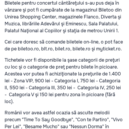
Biletele pentru concertul cântăreţului s-au pus deja în
vânzare şi pot fi cumpărate de la magazinul Biletoo din
Unirea Shopping Center, magazinele Flanco, Diverta şi
Muzica, librăriile Adevărul şi Eminescu, Sala Palatului,
Palatul Naţional al Copiilor şi staţia de metrou Unirii 1.
Cei care doresc să comande biletele on-line, o pot face
de pe biletoo.ro, blt.ro, bilet.ro, bilete.ro şi myticket.ro.
Tichetele vor fi disponibile la şase categorii de preţuri
cu loc şi o categorie de preţ pentru bilete în picioare.
Acestea vor putea fi achiziţionate la preţurile de 1.400
lei - Zona VIP, 900 lei - Categoria I, 750 lei - Categoria
II, 550 lei - Categoria III, 350 lei - Categoria IV, 250 lei
- Categoria V şi 150 lei pentru zona în picioare (fără
loc).
Românii vor avea astfel ocazia să asculte melodii
precum "Time To Say Goodbye", "Con te Partiro", "Vivo
Per Lei", "Besame Mucho" sau "Nessun Dorma" în