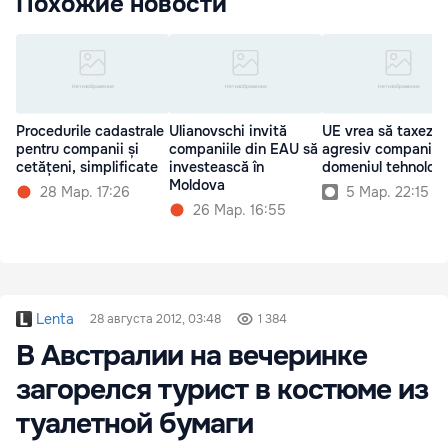
Похожие новости
Procedurile cadastrale
Ulianovschi invită
UE vrea să taxeze
pentru companii și
companiile din EAU să
agresiv companiile
cetățeni, simplificate
investească în
domeniul tehnologi
Moldova
28 Мар. 17:26
5 Мар. 22:15
26 Мар. 16:55
Lenta
28 августа 2012, 03:48
1 384
В Австралии на вечеринке
загорелся турист в костюме из
туалетной бумаги