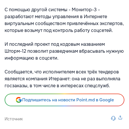
С помощью другой системы - Монитор-3 -
разработают методы управления в Интернете
виртуальным сообществом привлечённых экспертов,
которые возьмут под контроль работу соцсетей.
И последний проект под кодовым названием
Шторм-12 позволит разведчикам вбрасывать нужную
информацию в соцсети.
Сообщается, что исполнителем всех трёх тендеров
является компания Итеранет: она не раз выполняла
госзаказы, в том числе в интересах спецслужб.
Подпишитесь на новости Point.md в Google
Источник