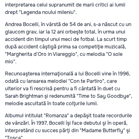
interpretarea celui supranumit de marii critici ai lumii
drept "Legenda noului mileniu".
Andrea Bocelli, în vârstă de 54 de ani, s-a născut cu un
glaucom grav, iar la 12 ani orbeşte total, în urma unui
accident din timpul unui meci de fotbal. La scurt timp
după accident câştigă prima sa competiţie muzicală,
"Margherita d'Oro in Viareggio", cu melodia "O sole
mio".
Recunoaşterea internaţională a lui Bocelli vine în 1996,
odată cu lansarea melodiei "Con te Partiro", care
ulterior va fi rescrisă pentru a fi cântată în duet cu
Sarah Brightman şi redenumită "Time to Say Goodbye",
melodie ascultată în toate colţurile lumii.
Albumul intitulat "Romanza" a depăşit toate recordurile
de vânzări. În 1997, Bocelli îşi face debutul şi în operă,
interpretând cu succes părţi din "Madame Butterfly" şi
"Tosca".