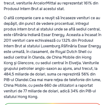
trecut, veniturile ArcelorMittal au reprezentat 161% din
Produsul Intern Brut al acestui stat.
O altă companie care a reuşit să încaseze venituri ce au
depăşit, din punct de vedere procentual, intregul
produs intern brut al statului unde se află sediul central,
este răfinăria Indiană Essar Energy. Aceasta a încasat în
2011 venituri care echivalează cu 132% din Produsul
Intern Brut al statului Luxemburg.Răfinăria Essar Energy
este urmată, în clasament, de Royal Dutch Shell cu
sediul central în Olanda, de China Mobile din Hong
Kong şi Glencore, cu sediul central în Elveţia. Veniturile
grupului petrolier anglo-saxon au ajuns, anul trecut, la
484,5 miliarde de dolari, suma ce reprezintă 56% din
PIB-ul Olandei.Cea mai mare reţea de telefonie din lume,
China Mobile, cu peste 660 de utilizatori a raportat
venituri de 77 miliarde de dolari, adică 34% din PIB-ul
statului Hong Kong.