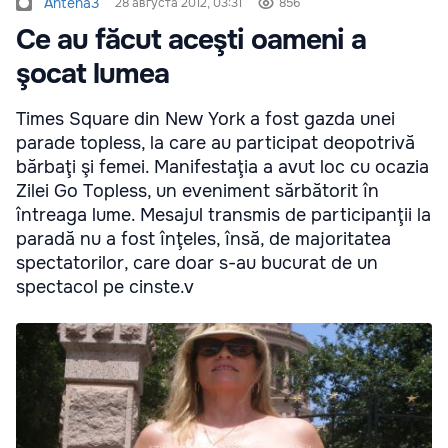
Antena3
28 августа 2012, 03:31
856
Ce au făcut aceşti oameni a
şocat lumea
Times Square din New York a fost gazda unei
parade topless, la care au participat deopotrivă
bărbaţi şi femei. Manifestaţia a avut loc cu ocazia
Zilei Go Topless, un eveniment sărbătorit în
întreaga lume. Mesajul transmis de participanţii la
paradă nu a fost înţeles, însă, de majoritatea
spectatorilor, care doar s-au bucurat de un
spectacol pe cinste.v