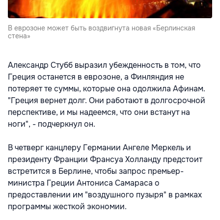
В еврозоне может быть воздвигнута новая «Берлинская
стена»
Александр Стубб выразил убежденность в том, что
Греция останется в еврозоне, а Финляндия не
потеряет те суммы, которые она одолжила Афинам.
"Греция вернет долг. Они работают в долгосрочной
перспективе, и мы надеемся, что они встанут на
ноги", - подчеркнул он.
В четверг канцлеру Германии Ангеле Меркель и
президенту Франции Франсуа Холланду предстоит
встретится в Берлине, чтобы запрос премьер-
министра Греции Антониса Самараса о
предоставлении им "воздушного пузыря" в рамках
программы жесткой экономии.