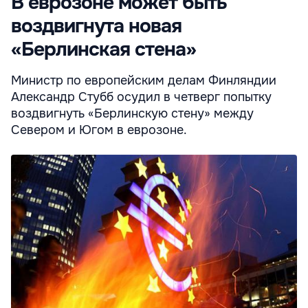
В еврозоне может быть
воздвигнута новая
«Берлинская стена»
Министр по европейским делам Финляндии
Александр Стубб осудил в четверг попытку
воздвигнуть «Берлинскую стену» между
Севером и Югом в еврозоне.