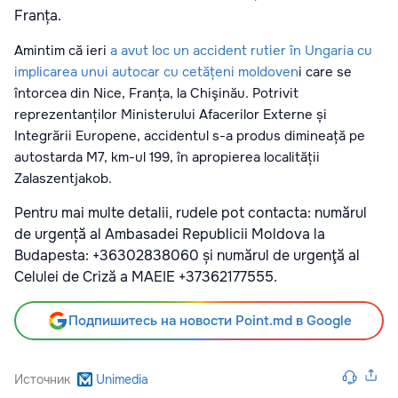
Franța.
Amintim că ieri
a avut loc un accident rutier în Ungaria cu
implicarea unui autocar cu cetățeni moldoven
i care se
întorcea din Nice, Franța, la Chişinău. Potrivit
reprezentanților Ministerului Afacerilor Externe și
Integrării Europene, accidentul s-a produs dimineață pe
autostarda M7, km-ul 199, în apropierea localității
Zalaszentjakob.
Pentru mai multe detalii, rudele pot contacta: numărul
de urgență al Ambasadei Republicii Moldova la
Budapesta: +36302838060 și numărul de urgenţă al
Celulei de Criză a MAEIE +37362177555.
Подпишитесь на новости Point.md в Google
Источник
Unimedia