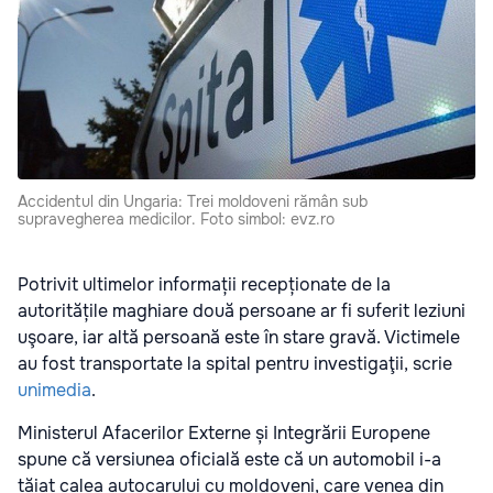
Accidentul din Ungaria: Trei moldoveni rămân sub
supravegherea medicilor. Foto simbol: evz.ro
Potrivit ultimelor informații recepționate de la
autoritățile maghiare două persoane ar fi suferit leziuni
uşoare, iar altă persoană este în stare gravă. Victimele
au fost transportate la spital pentru investigaţii, scrie
unimedia
.
Ministerul Afacerilor Externe și Integrării Europene
spune că versiunea oficială este că un automobil i-a
tăiat calea autocarului cu moldoveni, care venea din