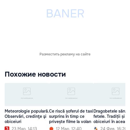
Разместить рекламу на сайте
Похожие новости
Meteorologie populară.
Ce riscă șoferul de taxi
Dragobetele sărut
Observări, credinţe şi
surprins în timp ce
fetele. Tradiții și
obiceiuri
privește filme la volan
obiceiuri în aceast
23 Мар. 14:13
12 Мар. 12:40
24 Фев. 16:20