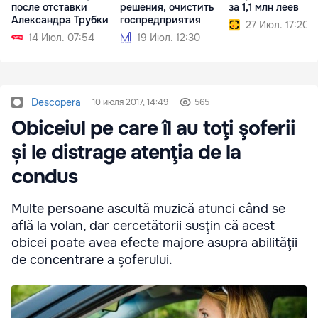
после отставки
решения, очистить
за 1,1 млн леев
Александра Трубки
госпредприятия
27 Июл. 17:20
14 Июл. 07:54
19 Июл. 12:30
Descopera
10 июля 2017, 14:49
565
Obiceiul pe care îl au toţi şoferii
și le distrage atenţia de la
condus
Multe persoane ascultă muzică atunci când se
află la volan, dar cercetătorii susţin că acest
obicei poate avea efecte majore asupra abilităţii
de concentrare a şoferului.