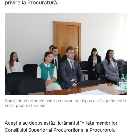
privire la Procuratură.
Numiţi după reformă: primii procurori au depus astăzi jurământul.
Foto: procuratura.md
Aceştia au depus astăzi jurămîntul în faţa membrilor
Consiliului Superior al Procurorilor şi a Procurorului