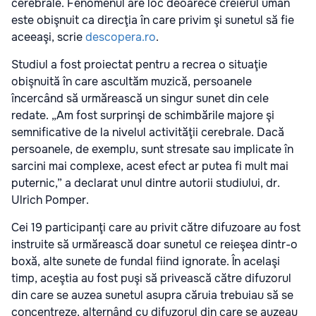
cerebrale. Fenomenul are loc deoarece creierul uman
este obişnuit ca direcţia în care privim şi sunetul să fie
aceeaşi, scrie
descopera.ro
.
Studiul a fost proiectat pentru a recrea o situaţie
obişnuită în care ascultăm muzică, persoanele
încercând să urmărească un singur sunet din cele
redate. „Am fost surprinşi de schimbările majore şi
semnificative de la nivelul activităţii cerebrale. Dacă
persoanele, de exemplu, sunt stresate sau implicate în
sarcini mai complexe, acest efect ar putea fi mult mai
puternic,” a declarat unul dintre autorii studiului, dr.
Ulrich Pomper.
Cei 19 participanţi care au privit către difuzoare au fost
instruite să urmărească doar sunetul ce reieşea dintr-o
boxă, alte sunete de fundal fiind ignorate. În acelaşi
timp, aceştia au fost puşi să privească către difuzorul
din care se auzea sunetul asupra căruia trebuiau să se
concentreze, alternând cu difuzorul din care se auzeau