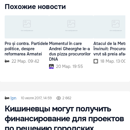
Похожие новости
Pro și contra. Partidele
Momentul în care
Atacul de la Metro.
politice, despre
Andrei Gheorghe le-a
Învinuit: Procurorii
reformarea Armatei
dus pizza procurorilor
vrut să preia aface
DNA
22 Мар. 09:42
18 Мар. 13:00
20 Мар. 19:55
Ipn
10 июля 2017, 14:59
2 662
Кишиневцы могут получить
финансирование для проектов
по решению городских