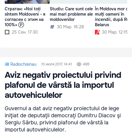
Стратан: «Noi toți
Studiu: Care sunt cele
În Moldova mor cei
sîntem Moldoveni - я
mai mari probleme ale
mulți oameni în
согласен с этим на
moldovenilor
incendii, după Rusi
100%» Ⓟ
Belarus
30 Мар. 16:28
25 Сен. 17:30
30 Мар. 12:15
Radiochisinau
10 июля 2017, 14:41
489
Aviz negativ proiectului privind
plafonul de vârstă la importul
autovehiculelor
Guvernul a dat aviz negativ proiectului de lege
iniţiat de deputaţii democraţi Dumitru Diacov şi
Sergiu Sârbu, privind plafonul de vârstă la
importul autovehiculelor.