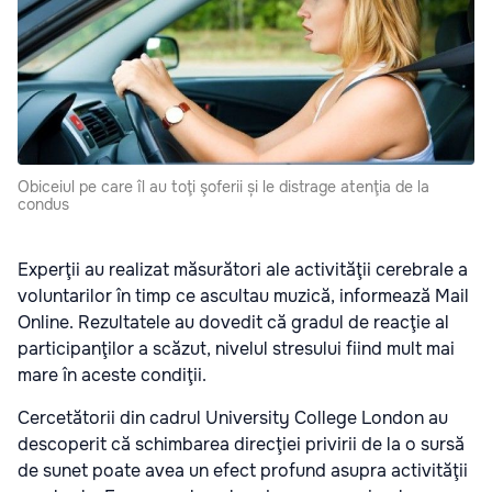
Obiceiul pe care îl au toţi şoferii și le distrage atenţia de la
condus
Experţii au realizat măsurători ale activităţii cerebrale a
voluntarilor în timp ce ascultau muzică, informează Mail
Online. Rezultatele au dovedit că gradul de reacţie al
participanţilor a scăzut, nivelul stresului fiind mult mai
mare în aceste condiţii.
Cercetătorii din cadrul University College London au
descoperit că schimbarea direcţiei privirii de la o sursă
de sunet poate avea un efect profund asupra activităţii