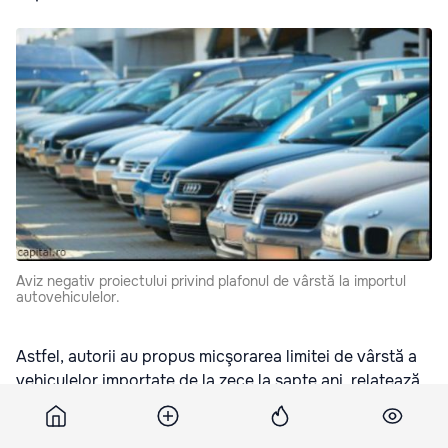
Aviz negativ proiectului privind plafonul de vârstă la importul
autovehiculelor.
Astfel, autorii au propus micşorarea limitei de vârstă a
vehiculelor importate de la zece la şapte ani, relatează
Radio Moldova
Actualităţi.
Potrivit viceministrului Finanțelor, Iurie Cicibaba,