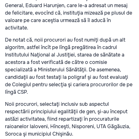
General, Eduard Harunjen, care le-a adresat un mesaj
de felicitare, evocînd că, instituţia mizează pe plusul de
valoare pe care aceştia urmează să îl aducă în
activitate.
De notat că, noii procurori au fost numiţi după un alt
algoritm, astfel încît pe lîngă pregătirea în cadrul
Institutului Naţional al Justiţiei, starea de sănătate a
acestora a fost verificată de către o comisie
specializată a Ministerului Sănătăţii. De asemenea,
candidaţii au fost testaţi la poligraf şi au fost evaluaţi
de Colegiul pentru selecţia şi cariera procurorilor de pe
lîngă CSP.
Noii procurori, selectaţi inclusiv sub aspectul
respectării principiului egalităţii de gen, şi-au început
astăzi activitatea, fiind repartizaţi în procuraturile
raioanelor Ialoveni, Hînceşti, Nisporeni, UTA Găgăuzia,
Soroca şi municipiul Chişinău.