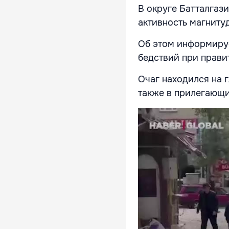
В округе Батталгаз
активность магнитуд
Об этом информируе
бедствий при прави
Очаг находился на 
также в прилегающи