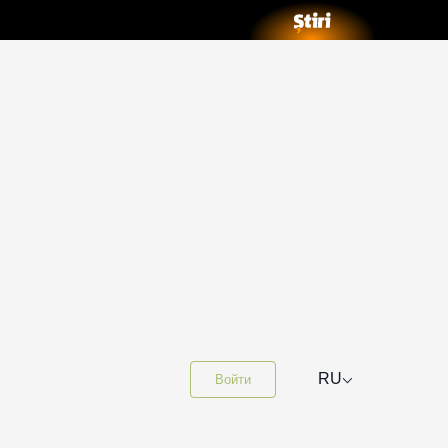
⌵
RU
Войти