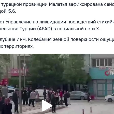
и турецкой провинции Малатья зафиксирована сей
ой 5,6.
т Управление по ликвидации последствий стихий
тельстве Турции (AFAD) в социальной сети Х.
глубине 7 км. Колебания земной поверхности ощущ
х территориях.