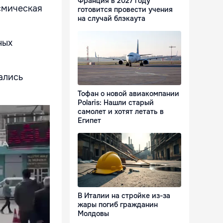
Франция в 2027 году
смическая
готовится провести учения
на случай блэкаута
ных
ались
Тофан о новой авиакомпании
Polaris: Нашли старый
самолет и хотят летать в
Египет
В Италии на стройке из-за
жары погиб гражданин
Молдовы