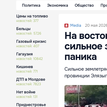
Политика
Экономика
Общество
Пр
Цены на топливо
новостей:
377
20 мая 2026
Media
Бельцы
На восто
новостей:
5726
Газовый кризис
сильное 
новостей:
407
паника
Гагаузия
новостей:
10842
Кишинев
Сильное землетря
новостей:
771
провинции Элязыг
ДТП в Молдове
новостей:
7823
Нет войне
новостей:
131
Приднестровье