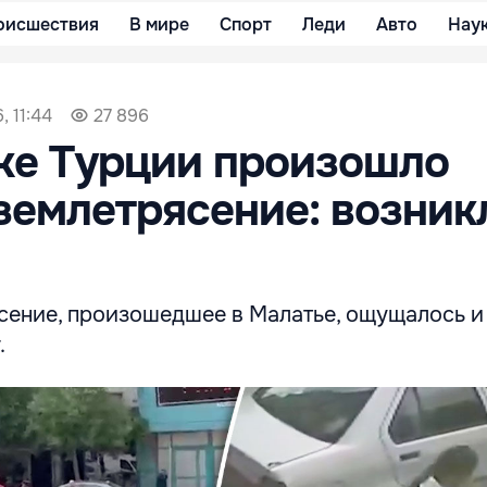
оисшествия
В мире
Спорт
Леди
Авто
Нау
, 11:44
27 896
ке Турции произошло
землетрясение: возник
сение, произошедшее в Малатье, ощущалось и
.