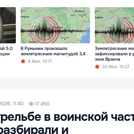
ой 5,0
В Румынии произошло
Землетрясение ма
урции
землетрясение магнитудой 3,4
зафиксировали в 
зоне Вранча
9 Июл. 10:17
24 Июл. 10:27
2026, 11:40
17 450
трельбе в воинской час
разбирали и