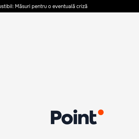
stibil: Măsuri pentru o eventuală criză