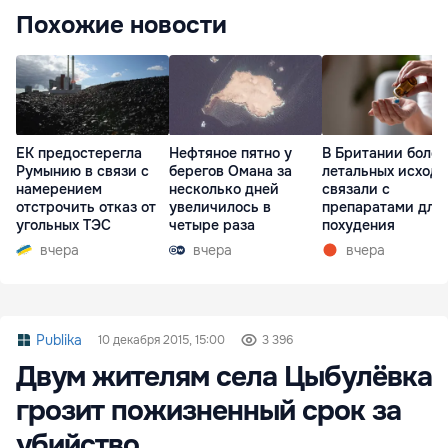
Похожие новости
ЕК предостерегла
Нефтяное пятно у
В Британии более
Румынию в связи с
берегов Омана за
летальных исходо
намерением
несколько дней
связали с
отстрочить отказ от
увеличилось в
препаратами для
угольных ТЭС
четыре раза
похудения
вчера
вчера
вчера
Publika
10 декабря 2015, 15:00
3 396
Двум жителям села Цыбулёвка
грозит пожизненный срок за
убийство