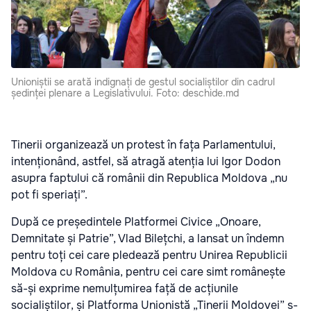
Unioniștii se arată indignați de gestul socialiștilor din cadrul
ședinței plenare a Legislativului. Foto: deschide.md
Tinerii organizează un protest în fața Parlamentului,
intenționând, astfel, să atragă atenția lui Igor Dodon
asupra faptului că românii din Republica Moldova „nu
pot fi speriați”.
După ce președintele Platformei Civice „Onoare,
Demnitate și Patrie”, Vlad Bilețchi, a lansat un îndemn
pentru toți cei care pledează pentru Unirea Republicii
Moldova cu România, pentru cei care simt românește
să-și exprime nemulțumirea față de acțiunile
socialiștilor, și Platforma Unionistă „Tinerii Moldovei” s-