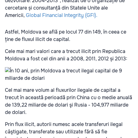
dezvoltare: 2004-2013”, realizat de o organizație de
cercetare și consultanță din Statele Unite ale
Americii,
Global Financial Integrity (GFI).
Astfel, Moldova se află pe locul 77 din 149, în ceea ce
ține de fluxul ilicit de capital.
Cele mai mari valori care a trecut ilicit prin Republica
Moldova a fost cel din anii a 2008, 2011, 2012 și 2013:
Cel mai mare volum al fluxurilor ilegale de capital a
trecut în această perioadă prin China cu o medie anuală
de 139,22 miliarde de dolari şi Rusia - 104,977 miliarde
de dolari.
Prin flux ilicit, autorii numesc acele transferuri ilegal
câştigate, transfe­rate sau utilizate fără să fie