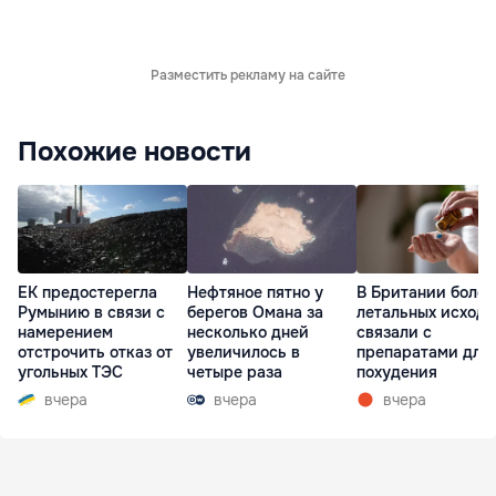
Разместить рекламу на сайте
Похожие новости
ЕК предостерегла
Нефтяное пятно у
В Британии более
Румынию в связи с
берегов Омана за
летальных исходо
намерением
несколько дней
связали с
отстрочить отказ от
увеличилось в
препаратами для
угольных ТЭС
четыре раза
похудения
вчера
вчера
вчера