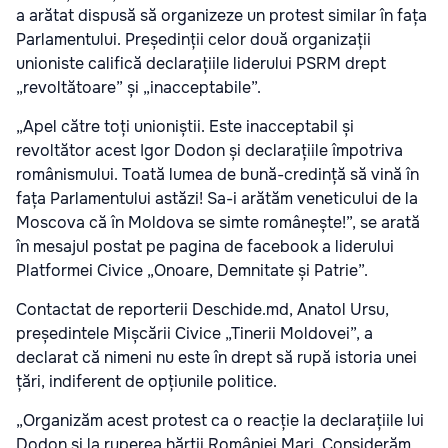
a arătat dispusă să organizeze un protest similar în fața
Parlamentului. Președinții celor două organizații
unioniste califică declarațiile liderului PSRM drept
„revoltătoare” și „inacceptabile”.
„Apel către toți unioniștii. Este inacceptabil și
revoltător acest Igor Dodon și declarațiile împotriva
românismului. Toată lumea de bună-credință să vină în
fața Parlamentului astăzi! Sa-i arătăm veneticului de la
Moscova că în Moldova se simte românește!”, se arată
în mesajul postat pe pagina de facebook a liderului
Platformei Civice „Onoare, Demnitate și Patrie”.
Contactat de reporterii Deschide.md, Anatol Ursu,
președintele Mișcării Civice „Tinerii Moldovei”, a
declarat că nimeni nu este în drept să rupă istoria unei
țări, indiferent de opțiunile politice.
„Organizăm acest protest ca o reacție la declarațiile lui
Dodon și la ruperea hărții României Mari. Considerăm