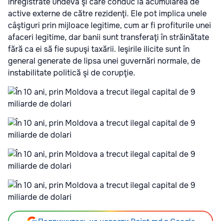
înregistrate undeva şi care conduc la acumularea de
active externe de către rezidenţi. Ele pot implica unele
câştiguri prin mij­loace legiti­me, cum ar fi profiturile unei
afaceri legitime, dar banii sunt tran­­s­feraţi în străinătate
fără ca ei să fie supuşi taxării. Ieşirile ili­cite sunt în
general generate de lipsa unei guvernări normale, de
instabilitate politică şi de corupţie.