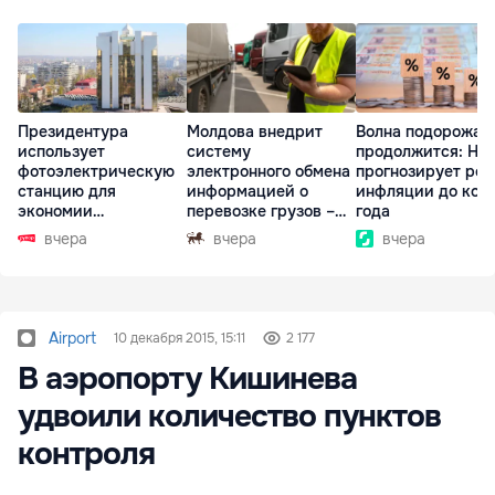
Президентура
Молдова внедрит
Волна подорожан
использует
систему
продолжится: НБ
фотоэлектрическую
электронного обмена
прогнозирует рос
станцию для
информацией о
инфляции до кон
экономии
перевозке грузов –
года
электроэнергии
eFTI
вчера
вчера
вчера
Airport
10 декабря 2015, 15:11
2 177
В аэропорту Кишинева
удвоили количество пунктов
контроля