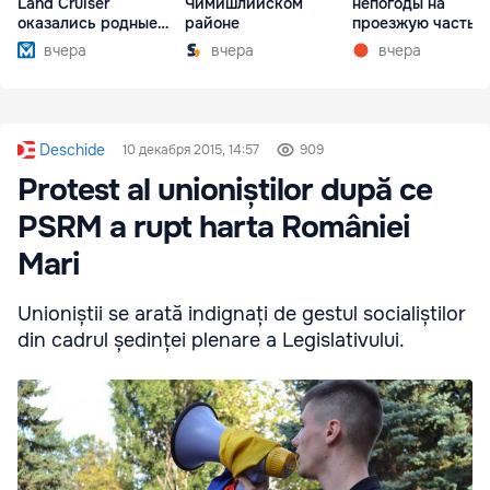
Land Cruiser
Чимишлийском
непогоды на
оказались родные
районе
проезжую часть
братья
упали деревья
вчера
вчера
вчера
Deschide
10 декабря 2015, 14:57
909
Protest al unioniștilor după ce
PSRM a rupt harta României
Mari
Unioniștii se arată indignați de gestul socialiștilor
din cadrul ședinței plenare a Legislativului.