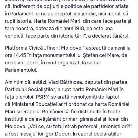
că, indiferent de opțiunile politice ale partidelor aflate
în Parlament, ei nu au dreptul nici juridic, nici moral, să
rupă istoria. Harta României Mari, din care face parte și
țara noastră, datează din anul 1918, ea este una
veridică, face parte din istoria țării”, a declarat tânărul.
Platforma Civică „Tinerii Moldovei” așteaptă oamenii la
ora 14.45 în fața monumentului lui Ștefan cel Mare, de
unde vor porni, în mod organizat, la sediul
Parlamentului.
Amintim că, astăzi, Vlad Bătrîncea, deputat din partea
Partidului Socialiștilor, a rupt harta României Mari în
fața plenului. PSRM se arată nemulțumiți de faptul
că Ministerul Educației ar fi ordonat ca harta României
Mari și Drapelul României să fie distribuite în toate
instituțiile de învățământ primar, gimnazial și liceal din
Moldova. „Voi ce, cu totul strah potereali, unioniștilor?!”
a fost mesajul lui Igor Dodon. În cadrul declarațiilor,