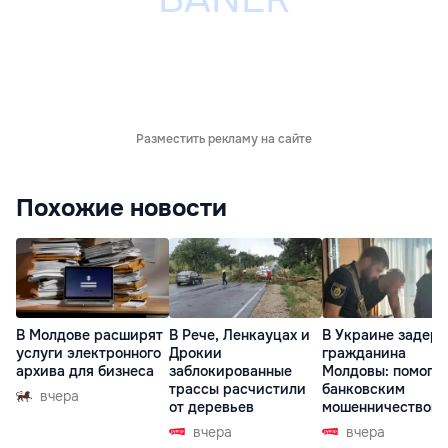
Разместить рекламу на сайте
Похожие новости
В Молдове расширят
В Рече, Ленкауцах и
В Украине задер
услуги электронного
Дрокии
гражданина
архива для бизнеса
заблокированные
Молдовы: помогал
трассы расчистили
банковским
вчера
от деревьев
мошенничеством 
Чехии
вчера
вчера