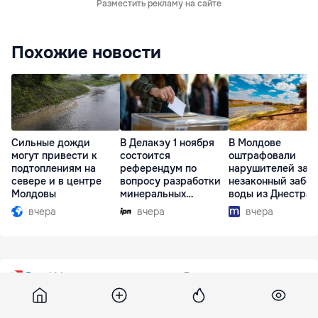
Разместить рекламу на сайте
Похожие новости
Сильные дожди
В Делакэу 1 ноября
В Молдове
могут привести к
состоится
оштрафовали
подтоплениям на
референдум по
нарушителей за
севере и в центре
вопросу разработки
незаконный забор
Молдовы
минеральных
воды из Днестра
ресурсов
вчера
вчера
вчера
Deschide
10 декабря 2015, 14:54
2 514
A dispărut ministrul Finanţelor,