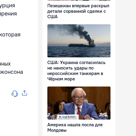
Турция
Пезешкиан впервые раскрыл
детали сорванной сделки с
озрения
США
 которая
США: Украина согласилась
нных
не наносить удары по
Джонсона
нероссийским танкерам в
Чёрном море
Америка нашла посла для
Молдовы