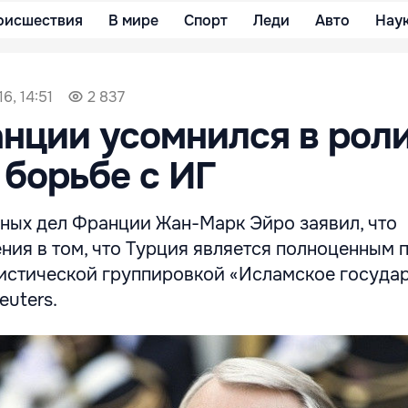
оисшествия
В мире
Спорт
Леди
Авто
Нау
6, 14:51
2 837
нции усомнился в рол
 борьбе с ИГ
ных дел Франции Жан-Марк Эйро заявил, что
ния в том, что Турция является полноценным 
ристической группировкой «Исламское государ
euters.