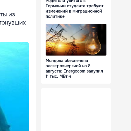
Родители убитого в
Германии студента требуют
изменений в миграционной
ты из
политике
атонувших
Молдова обеспечена
электроэнергией на 8
августа: Energocom закупил
11 тыс. МВт·ч