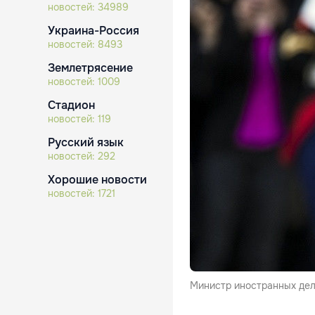
новостей:
34989
Украина-Россия
новостей:
8493
Землетрясение
новостей:
1009
Стадион
новостей:
119
Русский язык
новостей:
292
Хорошие новости
новостей:
1721
Министр иностранных де