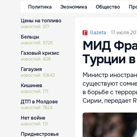
Политика
Экономика
Общество
Пр
Цены на топливо
новостей:
377
17 июля 201
Gazeta
Бельцы
МИД Фра
новостей:
5726
Газовый кризис
Турции в
новостей:
408
Гагаузия
Министр иностран
новостей:
10842
существуют сомне
Кишинев
в борьбе с терро
новостей:
771
Сирии, передает R
ДТП в Молдове
новостей:
7824
Нет войне
новостей:
131
Приднестровье