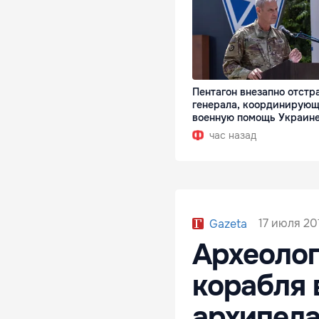
Пентагон внезапно отстр
генерала, координирующ
военную помощь Украин
час назад
17 июля 201
Gazeta
Археолог
корабля 
архипела