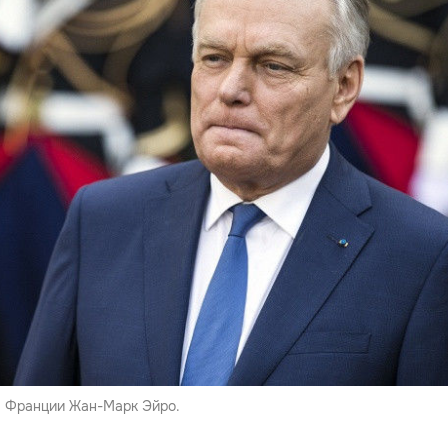
л Франции Жан-Марк Эйро.