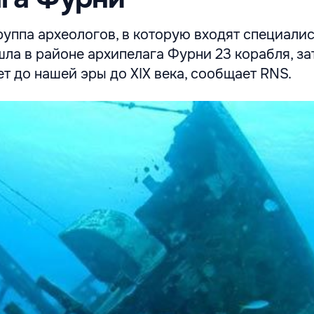
уппа археологов, в которую входят специалис
шла в районе архипелага Фурни 23 корабля, з
лет до нашей эры до XIX века, сообщает RNS.