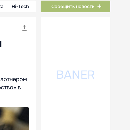
ка
Hi-Tech
Сообщить новость
и
партнером
ство» в