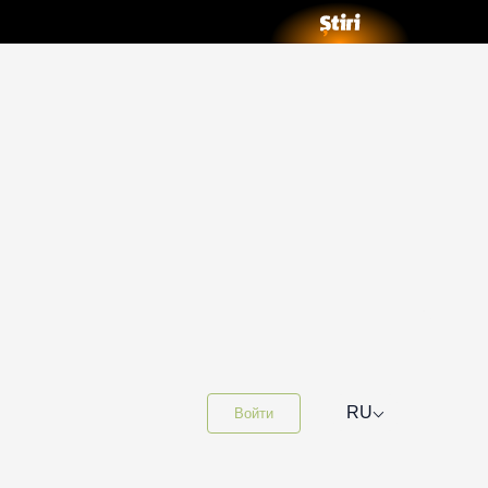
⌵
RU
Войти