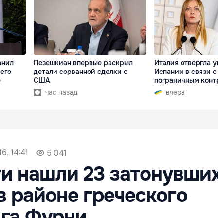
анил
Пезешкиан впервые раскрыл
Италия отвергла у
его
детали сорванной сделки с
Испании в связи с
е
США
пограничным конт
час назад
вчера
6, 14:41
5 041
и нашли 23 затонувши
в районе греческого
га Фурни