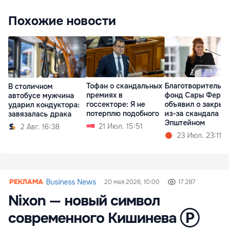
Похожие новости
Тофан о скандальных
Благотворительн
В столичном
премиях в
фонд Сары Фергю
автобусе мужчина
госсекторе: Я не
объявил о закрыт
ударил кондуктора:
потерплю подобного
из-за скандала с
завязалась драка
Эпштейном
21 Июл. 15:51
2 Авг. 16:38
23 Июл. 23:11
Business News
20 мая 2026, 10:00
17 287
Nixon — новый символ
современного Кишинева Ⓟ