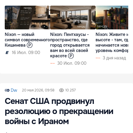
Nixon — новый
Nixon: Пентхаусы -
Nixon: Живите на
символ современного
пространство, где
высоте - там, где
Кишинева Ⓟ
город открывается
начинается новы
вам во всей своей
уровень комфор
16 Июл. 09:00
красоте Ⓟ
3 дня назад
30 Июл. 09:00
Dw
20 мая 2026, 09:58
10 257
Сенат США продвинул
резолюцию о прекращении
войны с Ираном