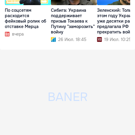
По соцсетям
Сибига: Украина
Зеленский: Тольк
расходится
поддерживает
этом году Украин
фейковый ролик об
призыв Токаева к
уже десятки раз
отставке Мерца
Путину "заморозить"
предлагала РФ
войну
прекратить войну
вчера
26 Июл. 18:45
19 Июл. 10:25