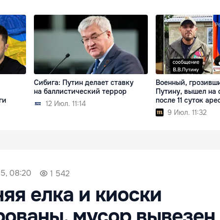
Сибига: Путин делает ставку
Военный, грозивш
на баллистический террор
Путину, вышел на 
ги
после 11 суток аре
12 Июл. 11:14
9 Июл. 11:32
5, 08:20
1 542
яя елка и киоски
ованы, мусор вывезен