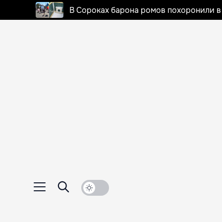
В Сороках барона ромов похоронили в