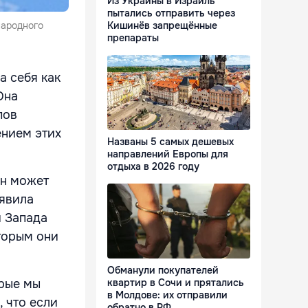
Из Украины в Израиль
пытались отправить через
народного
Кишинёв запрещённые
препараты
а себя как
Она
пов
ением этих
Названы 5 самых дешевых
направлений Европы для
отдыха в 2026 году
ин может
аявила
и Запада
оторым они
Обманули покупателей
орые мы
квартир в Сочи и прятались
в Молдове: их отправили
 что если
обратно в РФ