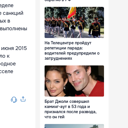
еделе
е санкций
ых в
 выполнены
На Телецентре пройдут
 июня 2015
репетиции парада:
водителей предупредили о
ло к
затруднениях
родное
сселе
Брат Джоли совершил
каминг-аут в 53 года и
признался после развода,
что он гей