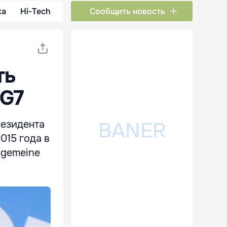
ка
Hi-Tech
Сообщить новость
ть
 G7
резидента
015 года в
lgemeine