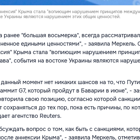
аннексия" Крыма стала "вопиющим нарушением принципов между
оке Украины являются нарушением этих общих ценностей.
а ранее "большая восьмерка", всегда рассматривал
ненное едиными ценностями", - заявила Меркель. 
ексия" Крыма стала "вопиющим нарушением принци
ва", события на востоке Украины являются наруш
 данный момент нет никаких шансов на то, что Пут
аммит G7, который пройдут в Баварии в июне", - з
овторила свою позицию, согласно которой санкци
 сохраняться до тех пор, пока есть причины, по к
ает агентство Reuters.
бсуждать вопрос о том, как быть с санкциями, кот
сле аннексии Крыма", - заявила Меркель, отметив,