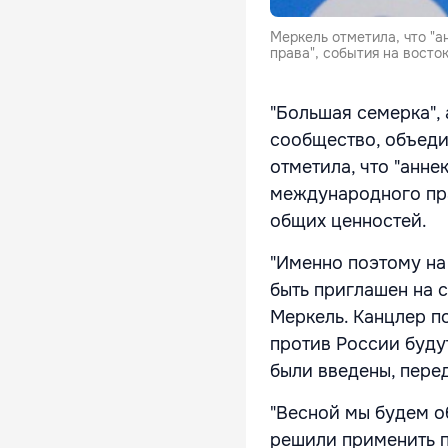
Меркель отметила, что "
права", события на вост
"Большая семерка", 
сообщество, объеди
отметила, что "анн
международного пра
общих ценностей.
"Именно поэтому на
быть приглашен на с
Меркель. Канцлер п
против России будут
были введены, перед
"Весной мы будем о
решили применить по