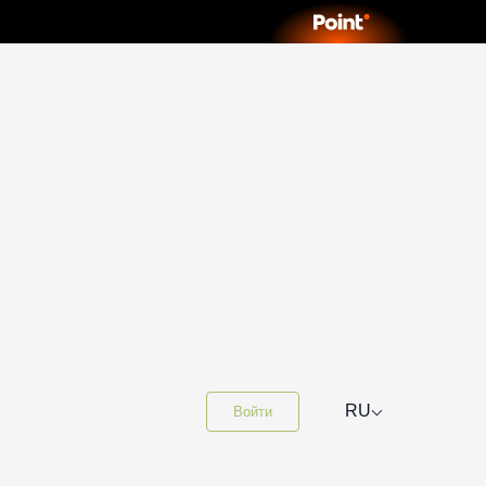
⌵
RU
Войти