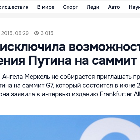
оисшествия
В мире
Спорт
Леди
Авто
Нау
 2015, 08:29
3 015
 исключила возможнос
ния Путина на саммит
 Ангела Меркель не собирается приглашать п
на на саммит G7, который состоится в июне 2
она заявила в интервью изданию Frankfurter Al