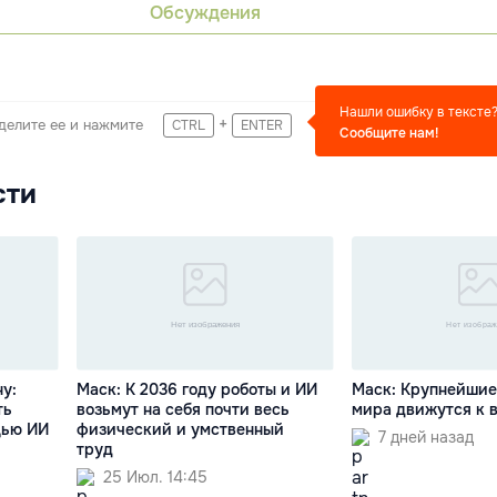
Обсуждения
Нашли ошибку в тексте
+
делите ее и нажмите
CTRL
ENTER
Сообщите нам!
сти
у:
Маск: К 2036 году роботы и ИИ
Маск: Крупнейшие
ть
возьмут на себя почти весь
мира движутся к
щью ИИ
физический и умственный
7 дней назад
труд
25 Июл. 14:45