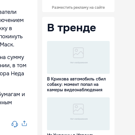
Разместить рекламу на сайте
ватели
ключением
В тренде
жку в
покинуть
л Маск.
 на сумму
нии, в том
тора Неда
В Крикова автомобиль сбил
собаку: момент попал на
камеры видеонаблюдения
бумагам и
ичным