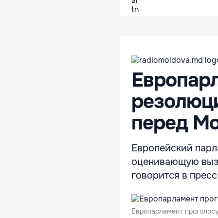
Европарл
резолюц
перед М
Европейский парл
оценивающую вызо
говорится в прес
Европарламент проголосу