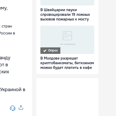
ему,
В Швейцарии пауки
спровоцировали 19 ложных
вызовов пожарных к мосту
 стран
России в
и
Опрос
Санду
В Молдове разрешат
криптобанкоматы, биткоином
от в
можно будет платить в кафе
ских
 Украиной в