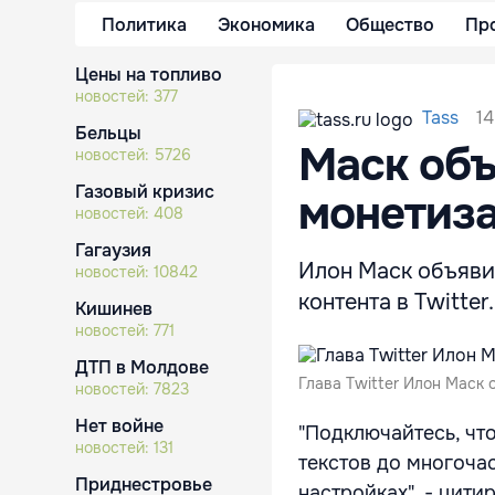
Политика
Экономика
Общество
Пр
Цены на топливо
новостей:
377
14
Tass
Бельцы
Маск объ
новостей:
5726
Газовый кризис
монетиза
новостей:
408
Гагаузия
Илон Маск объяви
новостей:
10842
контента в Twitter.
Кишинев
новостей:
771
ДТП в Молдове
Глава Twitter Илон Маск 
новостей:
7823
Нет войне
"Подключайтесь, чт
новостей:
131
текстов до многоча
Приднестровье
настройках", - цити