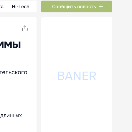
ка
Hi-Tech
Сообщить новость
аммы
тельского
 длинных