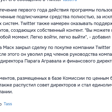
в течение первого года действия программы пользо
аченные подписчиками средства полностью, за ис
 систем. Twitter также намерен оказывать поддер
тов, создающих собственный контент. "Вы можете 
бой момент. Легко войти, легко выйти", - добави
а Маск закрыл сделку по покупке компании Twitter
сле этого он уволил ряд членов руководства компа
 директора Парага Агравала и финансового дирек
ументов, размещенных в базе Комиссии по ценным 
акже распустил совет директоров и стал единол
пании.
Tass