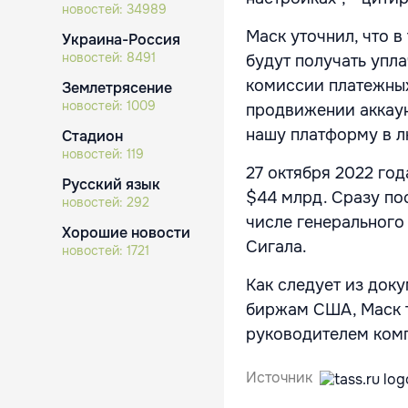
новостей:
34989
Маск уточнил, что 
Украина-Россия
новостей:
8491
будут получать упл
комиссии платежных
Землетрясение
новостей:
1009
продвижении аккаун
нашу платформу в лю
Стадион
новостей:
119
27 октября 2022 год
Русский язык
$44 млрд. Сразу по
новостей:
292
числе генерального
Хорошие новости
Сигала.
новостей:
1721
Как следует из док
биржам США, Маск т
руководителем ком
Источник