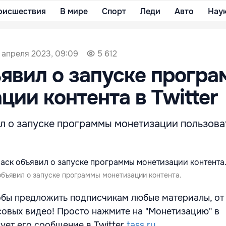
оисшествия
В мире
Спорт
Леди
Авто
Нау
 апреля 2023, 09:09
5 612
явил о запуске прогр
ции контента в Twitter
л о запуске программы монетизации пользова
объявил о запуске программы монетизации контента.
обы предложить подписчикам любые материалы, от
совых видео! Просто нажмите на "Монетизацию" в
рует его сообщение в Twitter
tass.ru