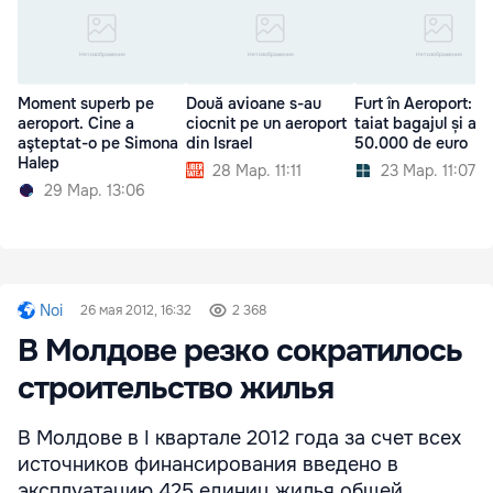
Moment superb pe
Două avioane s-au
Furt în Aeroport: A
aeroport. Cine a
ciocnit pe un aeroport
taiat bagajul și a f
aşteptat-o pe Simona
din Israel
50.000 de euro
Halep
28 Мар. 11:11
23 Мар. 11:07
29 Мар. 13:06
Noi
26 мая 2012, 16:32
2 368
В Молдове резко сократилось
строительство жилья
В Молдове в I квартале 2012 года за счет всех
источников финансирования введено в
эксплуатацию 425 единиц жилья общей