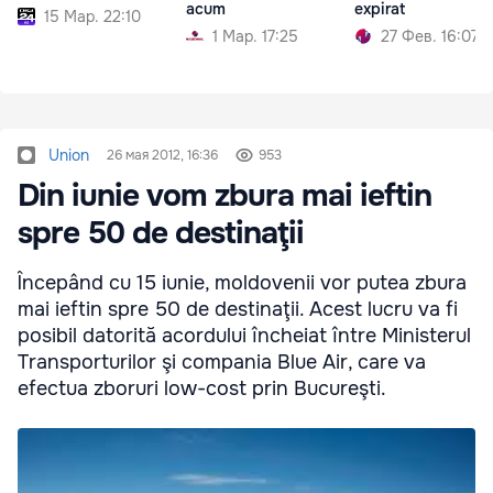
acum
expirat
15 Мар. 22:10
1 Мар. 17:25
27 Фев. 16:07
Union
26 мая 2012, 16:36
953
Din iunie vom zbura mai ieftin
spre 50 de destinaţii
Începând cu 15 iunie, moldovenii vor putea zbura
mai ieftin spre 50 de destinaţii. Acest lucru va fi
posibil datorită acordului încheiat între Ministerul
Transporturilor şi compania Blue Air, care va
efectua zboruri low-cost prin Bucureşti.