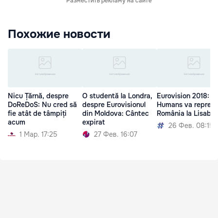
Разместить рекламу на сайте
Похожие новости
Nicu Țărnă, despre
O studentă la Londra,
Eurovision 2018: T
DoReDoS: Nu cred să
despre Eurovisionul
Humans va reprez
fie atât de tâmpiți
din Moldova: Cântec
România la Lisabo
acum
expirat
26 Фев. 08:15
1 Мар. 17:25
27 Фев. 16:07