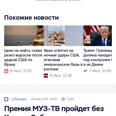
Похожие новости
Цены на нефть снова
Иран ответил на
Трамп: Гренланди
резко выросли после
ночные удары США,
должна находить
ударов США по
атаковав
под контролем С
Ирану
американские базы в
а не Дании
регионе
8 Июл. 11:25
7 Июл. 21:09
8 Июл. 12:38
Lifenews
26 мая 2012, 16:59
1 349
Премия МУЗ-ТВ пройдет без