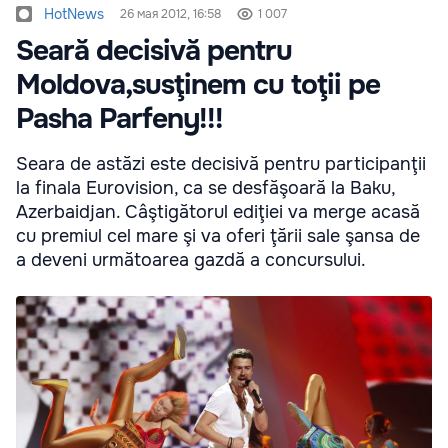
HotNews
26 мая 2012, 16:58
1 007
Seară decisivă pentru
Moldova,susţinem cu toţii pe
Pasha Parfeny!!!
Seara de astăzi este decisivă pentru participanţii
la finala Eurovision, ca se desfăşoară la Baku,
Azerbaidjan. Câştigătorul ediţiei va merge acasă
cu premiul cel mare şi va oferi ţării sale şansa de
a deveni următoarea gazdă a concursului.