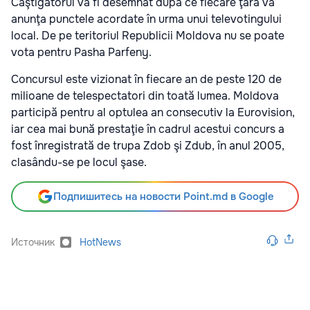
Câştigătorul va fi desemnat după ce fiecare ţară va
anunţa punctele acordate în urma unui televotingului
local. De pe teritoriul Republicii Moldova nu se poate
vota pentru Pasha Parfeny.
Concursul este vizionat în fiecare an de peste 120 de
milioane de telespectatori din toată lumea. Moldova
participă pentru al optulea an consecutiv la Eurovision,
iar cea mai bună prestaţie în cadrul acestui concurs a
fost înregistrată de trupa Zdob şi Zdub, în anul 2005,
clasându-se pe locul şase.
Подпишитесь на новости Point.md в Google
Источник
HotNews