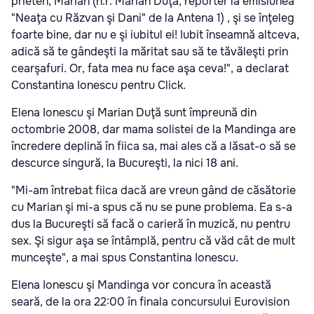
prieten, Marian (n.r. Marian Duţă, reporter la emisiunea
"Neaţa cu Răzvan şi Dani" de la Antena 1) , şi se înţeleg
foarte bine, dar nu e şi iubitul ei! Iubit înseamnă altceva,
adică să te gândeşti la măritat sau să te tăvăleşti prin
cearşafuri. Or, fata mea nu face aşa ceva!", a declarat
Constantina Ionescu pentru Click.
Elena Ionescu şi Marian Duţă sunt împreună din
octombrie 2008, dar mama solistei de la Mandinga are
încredere deplină în fiica sa, mai ales că a lăsat-o să se
descurce singură, la Bucureşti, la nici 18 ani.
"Mi-am întrebat fiica dacă are vreun gând de căsătorie
cu Marian şi mi-a spus că nu se pune problema. Ea s-a
dus la Bucureşti să facă o carieră în muzică, nu pentru
sex. Şi sigur aşa se întâmplă, pentru că văd cât de mult
munceşte", a mai spus Constantina Ionescu.
Elena Ionescu şi Mandinga vor concura în această
seară, de la ora 22:00 în finala concursului Eurovision