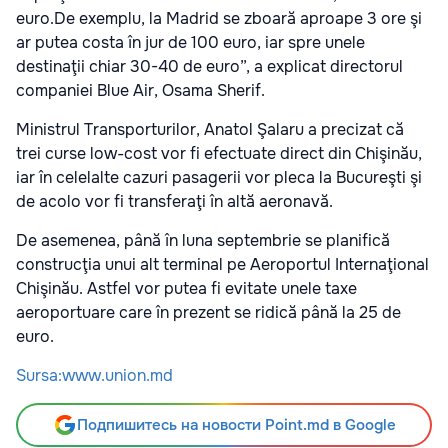
euro.De exemplu, la Madrid se zboară aproape 3 ore şi
ar putea costa în jur de 100 euro, iar spre unele
destinaţii chiar 30-40 de euro”, a explicat directorul
companiei Blue Air, Osama Sherif.
Ministrul Transporturilor, Anatol Şalaru a precizat că
trei curse low-cost vor fi efectuate direct din Chişinău,
iar în celelalte cazuri pasagerii vor pleca la Bucureşti şi
de acolo vor fi transferaţi în altă aeronavă.
De asemenea, până în luna septembrie se planifică
construcţia unui alt terminal pe Aeroportul Internaţional
Chişinău. Astfel vor putea fi evitate unele taxe
aeroportuare care în prezent se ridică până la 25 de
euro.
Sursa:www.union.md
Подпишитесь на новости Point.md в Google