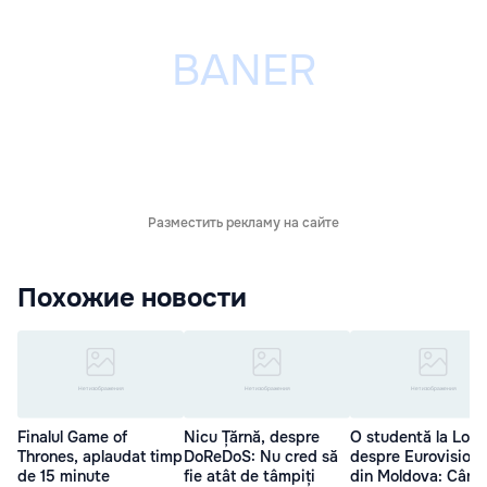
Разместить рекламу на сайте
Похожие новости
Finalul Game of
Nicu Țărnă, despre
O studentă la Lond
Thrones, aplaudat timp
DoReDoS: Nu cred să
despre Eurovisionu
de 15 minute
fie atât de tâmpiți
din Moldova: Cânt