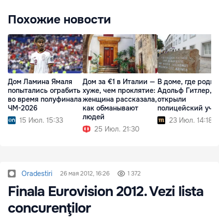
Похожие новости
Дом Ламина Ямаля
Дом за €1 в Италии —
В доме, где роди
попытались ограбить
хуже, чем проклятие:
Адольф Гитлер,
во время полуфинала
женщина рассказала,
открыли
ЧМ-2026
как обманывают
полицейский уча
людей
15 Июл. 15:33
23 Июл. 14:18
25 Июл. 21:30
Oradestiri
26 мая 2012, 16:26
1 372
Finala Eurovision 2012. Vezi lista
concurenţilor