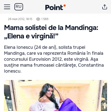
RU
26 мая 2012, 18:15
1 569
Mama solistei de la Mandinga:
„Elena e virgină!”
Elena Ionescu (24 de ani), solista trupei
Mandinga, care va reprezenta România în finala
concursului Eurovision 2012, este virgină. Aşa
susţine mama frumoasei cântăreţe, Constantina
Ionescu.