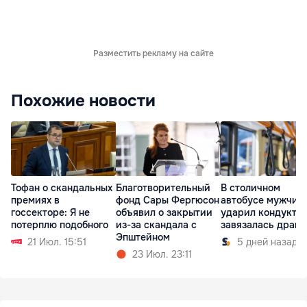
Разместить рекламу на сайте
Похожие новости
Тофан о скандальных
Благотворительный
В столичном
премиях в
фонд Сары Фергюсон
автобусе мужчин
госсекторе: Я не
объявил о закрытии
ударил кондуктор
потерплю подобного
из-за скандала с
завязалась драка
Эпштейном
21 Июл. 15:51
5 дней назад
23 Июл. 23:11