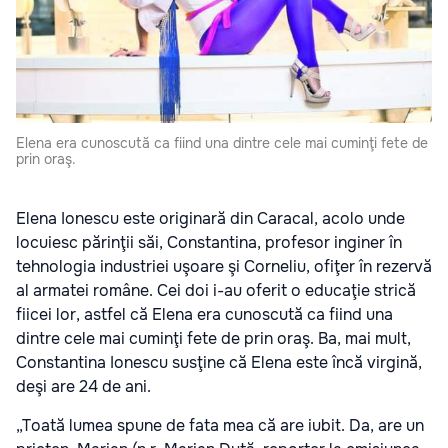
Elena era cunoscută ca fiind una dintre cele mai cuminţi fete de
prin oraş.
Elena Ionescu este originară din Caracal, acolo unde
locuiesc părinţii săi, Constantina, profesor inginer în
tehnologia industriei uşoare şi Corneliu, ofiţer în rezervă
al armatei române. Cei doi i-au oferit o educaţie strică
fiicei lor, astfel că Elena era cunoscută ca fiind una
dintre cele mai cuminţi fete de prin oraş. Ba, mai mult,
Constantina Ionescu susţine că Elena este încă virgină,
deşi are 24 de ani.
„Toată lumea spune de fata mea că are iubit. Da, are un