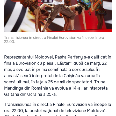
Transmisiunea în direct a Finalei Eurovision va începe la ora
22.00.
Reprezentantul Moldovei, Pasha Parfeny s-a calificat în
finala Eurovision cu piesa „ Lăutar”, după ce marţi, 22
mai, a evoluat în prima semifinală a concursului. În
această seară interpretul de la Chişinău va urca în
scenă ultimul, în faţa a 25 de mii de spectatori. Trupa
Mandinga din România va evolua a 14-a, iar interpreta
Gaitana din Ucraina a 25-a.
Transmisiunea în direct a Finalei Eurovision va începe la
ora 22.00, la postul naţional de televiziune Moldova1.