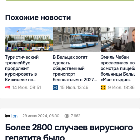
Похожие новости
Туристический
В Бельцах хотят
Эмиль Чебан
троллейбус
сделать
прослезился посл
продолжит
общественный
осмотра пищебло
курсировать в
транспорт
больницы Бельц:
Кишиневе по
бесплатным с 2027
«Мне стыдно»
выходным
года
14 Июл. 08:51
15 Июл. 13:46
9 Июл. 18:36
Ipn
29 июля 2024, 06:30
7 662
Более 2800 случаев вирусного
гепатита было