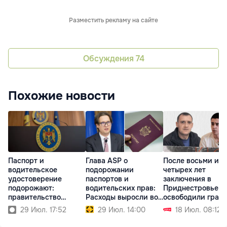
Разместить рекламу на сайте
Обсуждения
74
Похожие новости
Паспорт и
Глава ASP о
После восьми и
водительское
подорожании
четырех лет
удостоверение
паспортов и
заключения в
подорожают:
водительских прав:
Приднестровье
правительство
Расходы выросли во
освободили граж
утвердило новые
всем мире
Молдовы
29 Июл. 17:52
29 Июл. 14:00
18 Июл. 08:12
тарифы