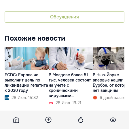
Обсуждения
Похожие новости
ECDC: Европа не
В Молдове более 51
В Нью-Йорке
выполнит цель по
тыс. человек состоят
впервые нашли в
ликвидации гепатита
на учете с
Бурбон, от которо
к 2030 году
хроническими
нет вакцины
вирусными
28 Июл. 15:32
6 дней назад
гепатитами
28 Июл. 19:21
Rtvi
29 июля 2024, 06:22
5 448