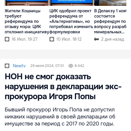
Жители Кошницы
ЦИК одобрил проект
В Делакэу 1 ноябр
требуют
референдума от
состоится
референдума по
«Альтернативы», но
референдум по
отзыву мэра: ЦИК
потребовал изменить
вопросу разрабо
отклонил инициативу
формулировки
минеральных
ресурсов
16 Июл. 19:27
10 Июл. 18:12
2 дня назад
Newtv
29 июля 2024, 07:01
8 442
НОН не смог доказать
нарушения в декларации экс-
прокурора Игоря Попы
Бывший прокурор Игорь Попа не допустил
никаких нарушений в своей декларации об
имуществе за период с 2017 по 2020 годы.