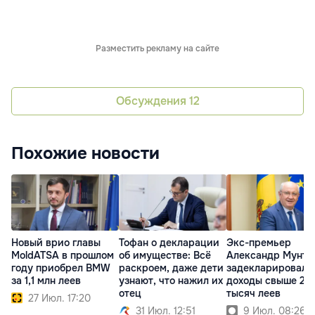
Разместить рекламу на сайте
Обсуждения
12
Похожие новости
Новый врио главы
Тофан о декларации
Экс-премьер
MoldATSA в прошлом
об имуществе: Всё
Александр Мунтя
году приобрел BMW
раскроем, даже дети
задекларировал
за 1,1 млн леев
узнают, что нажил их
доходы свыше 216
отец
тысяч леев
27 Июл. 17:20
31 Июл. 12:51
9 Июл. 08:26