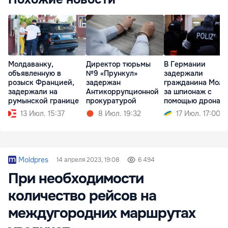
Молдаванку,
Директор тюрьмы
В Германии
объявленную в
№9 «Прункул»
задержали
розыск Францией,
задержан
гражданина Молд
задержали на
Антикоррупционной
за шпионаж с
румынской границе
прокуратурой
помощью дрона
13 Июл. 15:37
8 Июл. 19:32
17 Июл. 17:00
Moldpres
14 апреля 2023, 19:08
6 494
При необходимости
количество рейсов на
междугородних маршрутах