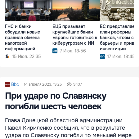
ГНС и банки
ЕЦБ призывает
ЕС представляет
обсудили новые
крупнейшие банки
план реформы
правила обмена
Европы готовиться к
банков, чтобы сня
налоговой
киберугрозам с ИИ
барьеры и привл
информацией
инвестиции
7 Июл. 18:56
15 Июл. 22:35
17 Июл. 18:45
Bbc
14 апреля 2023, 19:25
9 107
При ударе по Славянску
погибли шесть человек
Глава Донецкой областной администрации
Павел Кириленко сообщил, что в результате
удара по Славянску погибли по меньшей мере