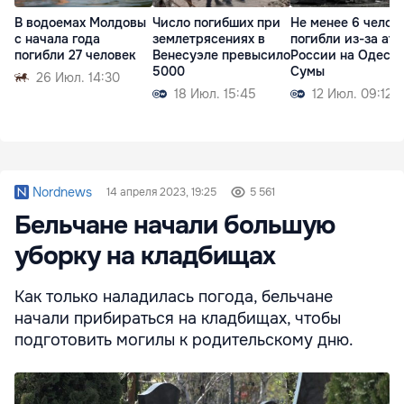
В водоемах Молдовы
Число погибших при
Не менее 6 челов
с начала года
землетрясениях в
погибли из-за ата
погибли 27 человек
Венесуэле превысило
России на Одессу
5000
Сумы
26 Июл. 14:30
18 Июл. 15:45
12 Июл. 09:12
Nordnews
14 апреля 2023, 19:25
5 561
Бельчане начали большую
уборку на кладбищах
Как только наладилась погода, бельчане
начали прибираться на кладбищах, чтобы
подготовить могилы к родительскому дню.