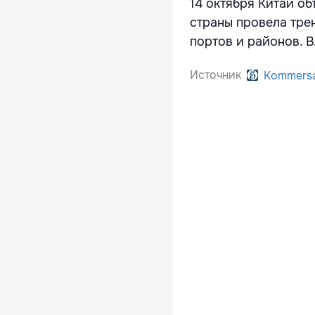
14 октября Китай о
страны провела тре
портов и районов. 
Источник
Kommers