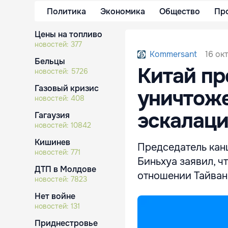
Политика
Экономика
Общество
Пр
Цены на топливо
новостей:
377
16 ок
Kommersant
Бельцы
Китай пр
новостей:
5726
Газовый кризис
уничтоже
новостей:
408
эскалац
Гагаузия
новостей:
10842
Кишинев
Председатель кан
новостей:
771
Биньхуа заявил, ч
ДТП в Молдове
отношении Тайван
новостей:
7823
Нет войне
новостей:
131
Приднестровье