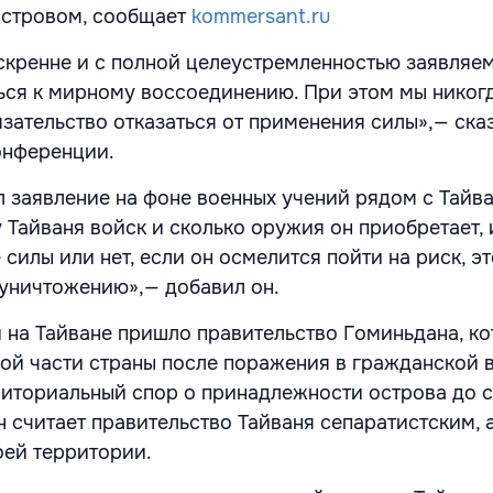
островом, сообщает
kommersant.ru
кренне и с полной целеустремленностью заявляем
ься к мирному воссоединению. При этом мы никог
язательство отказаться от применения силы»,— ска
онференции.
л заявление на фоне военных учений рядом с Тайв
 Тайваня войск и сколько оружия он приобретает, 
илы или нет, если он осмелится пойти на риск, э
 уничтожению»,— добавил он.
ти на Тайване пришло правительство Гоминьдана, к
ой части страны после поражения в гражданской 
иториальный спор о принадлежности острова до с
н считает правительство Тайваня сепаратистским, 
оей территории.