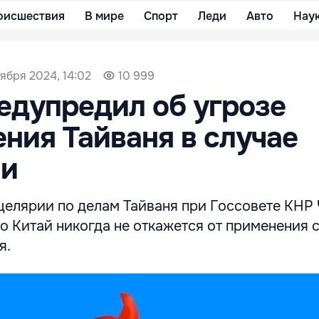
оисшествия
В мире
Спорт
Леди
Авто
Нау
тября 2024, 14:02
10 999
едупредил об угрозе
ния Тайваня в случае
ии
целярии по делам Тайваня при Госсовете КНР 
то Китай никогда не откажется от применения 
я.