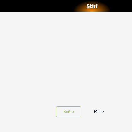
⌵
RU
Войти