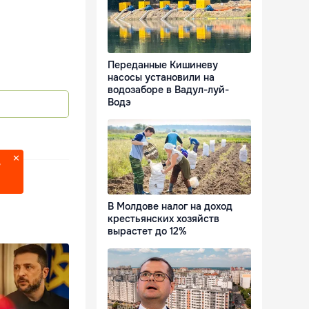
Переданные Кишиневу
насосы установили на
водозаборе в Вадул-луй-
Водэ
?
В Молдове налог на доход
крестьянских хозяйств
вырастет до 12%