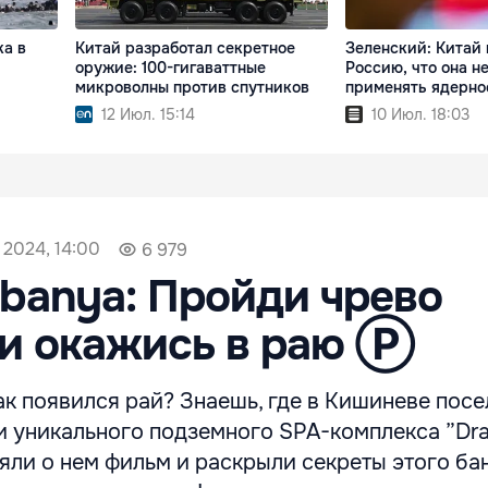
ка в
Китай разработал секретное
Зеленский: Китай
оружие: 100-гигаваттные
Россию, что она н
микроволны против спутников
применять ядерно
12 Июл. 15:14
10 Июл. 18:03
 2024, 14:00
6 979
 banya: Пройди чрево
 и окажись в раю Ⓟ
ак появился рай? Знаешь, где в Кишиневе пос
и уникального подземного SPA-комплекса ”Dra
яли о нем фильм и раскрыли секреты этого ба