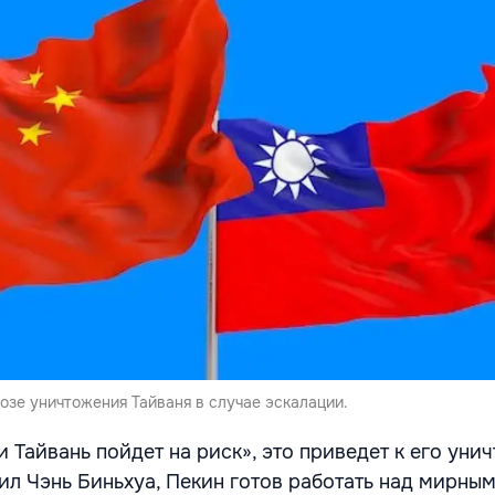
озе уничтожения Тайваня в случае эскалации.
и Тайвань пойдет на риск», это приведет к его уни
ил Чэнь Биньхуа, Пекин готов работать над мирны