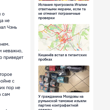
Испания пригрозила Италии
ответными мерами, если та
не отменит пограничные
 о
проверки
да не
зал Чэнь
анем.
и неважно,
Кишинёв встал в гигантских
то приведет
пробках
оторое
войне с
их пор не
а сам
У гражданина Молдовы на
румынской таможне изъяли
партию контрафактной
одежды