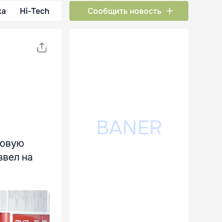
ка
Hi-Tech
Сообщить новость
говую
ввел на