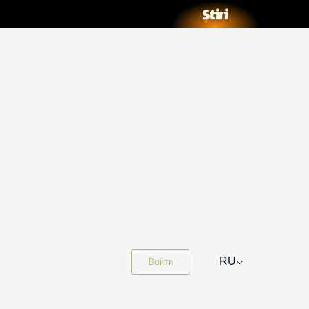
⌵
RU
Войти