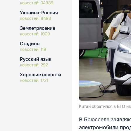
новостей:
34989
Украина-Россия
новостей:
8493
Землетрясение
новостей:
1009
Стадион
новостей:
119
Русский язык
новостей:
292
Хорошие новости
новостей:
1721
Китай обратился в ВТО из
В Брюсселе заявляю
электромобили про