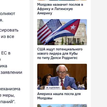
Молдова назначит послов в
Африку и Латинскую
Америку
полняют
я.
сировать
 из все
США ищут потенциального
 ЕС в
нового лидера для Кубы
по типу Делси Родригес
е
тика
в заявлении
 механизма
Америка нашла посла для
е меры,
Молдовы
паний".