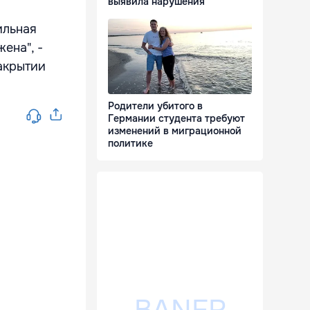
выявила нарушения
ильная
ена", -
акрытии
Родители убитого в
Германии студента требуют
изменений в миграционной
политике