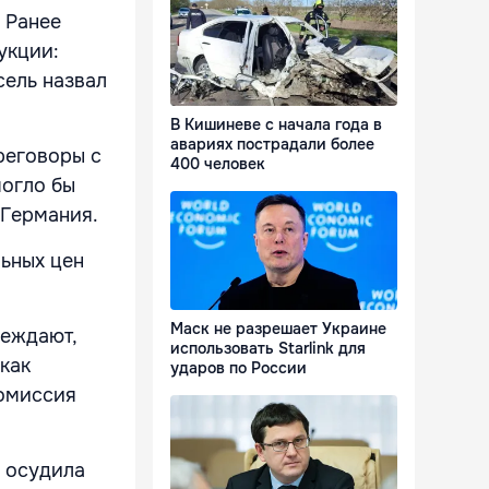
 Ранее
укции:
сель назвал
В Кишиневе с начала года в
авариях пострадали более
реговоры с
400 человек
могло бы
 Германия.
ьных цен
Маск не разрешает Украине
реждают,
использовать Starlink для
как
ударов по России
Комиссия
, осудила