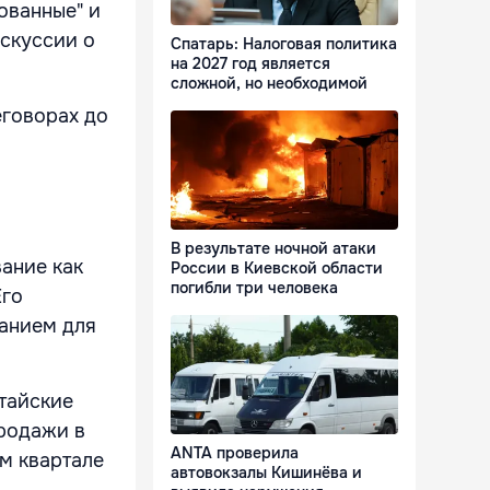
ованные" и
искуссии о
Спатарь: Налоговая политика
на 2027 год является
сложной, но необходимой
еговорах до
В результате ночной атаки
ание как
России в Киевской области
погибли три человека
Его
анием для
тайские
родажи в
ANTA проверила
ом квартале
автовокзалы Кишинёва и