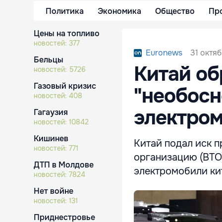
Политика
Экономика
Общество
Пр
Цены на топливо
новостей:
377
31 октяб
Euronews
Бельцы
Китай об
новостей:
5726
Газовый кризис
"необосн
новостей:
408
электро
Гагаузия
новостей:
10842
Кишинев
Китай подал иск 
новостей:
771
организацию (ВТО)
ДТП в Молдове
электромобили ки
новостей:
7824
Нет войне
новостей:
131
Приднестровье