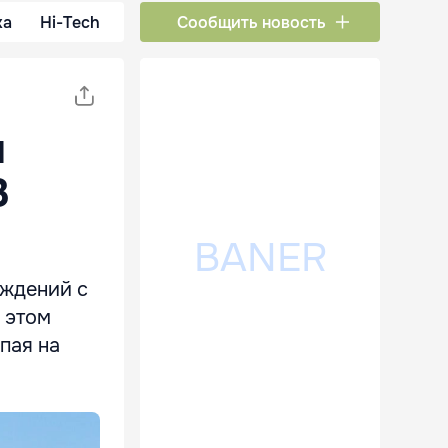
ка
Hi-Tech
Сообщить новость
и
8
ождений с
 этом
пая на