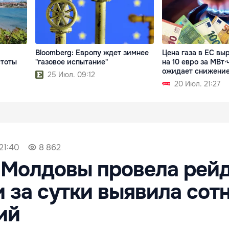
Bloomberg: Европу ждет зимнее
Цена газа в ЕС вы
стоты
"газовое испытание"
на 10 евро за МВт·
ожидает снижение
25 Июл. 09:12
20 Июл. 21:27
21:40
8 862
 Молдовы провела рей
и за сутки выявила сот
ий