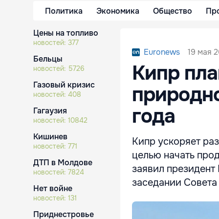
Политика
Экономика
Общество
Пр
Цены на топливо
новостей:
377
19 мая 2
Euronews
Бельцы
Кипр пла
новостей:
5726
Газовый кризис
природно
новостей:
408
года
Гагаузия
новостей:
10842
Кишинев
Кипр ускоряет ра
новостей:
771
целью начать прод
ДТП в Молдове
заявил президент
новостей:
7824
заседании Совета
Нет войне
новостей:
131
Приднестровье