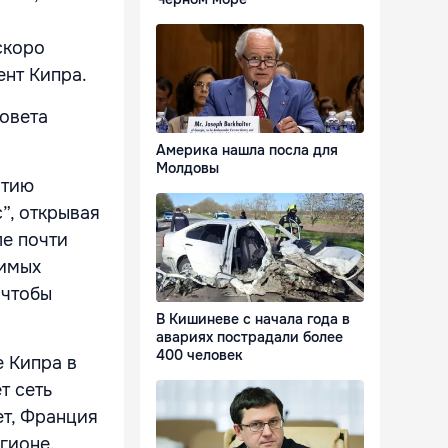
скоро
ент Кипра.
овета
Америка нашла посла для
Молдовы
ятию
”, открывая
ле почти
чимых
 чтобы
В Кишиневе с начала года в
авариях пострадали более
400 человек
 Кипра в
т сеть
ет, Франция
егионе.