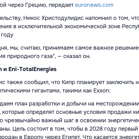
ой через Грецию, передает
euronews.com
ельству, Никос Христодулидис напомнил о том, чт
ния в исключительной экономической зоне Респу
 году
одня, мы, считаю, принимаем самое важное решение
я природного газа", — сказал он.
 и Eni-TotalEnergies
с также сообщил, что Кипр планирует заключить 
етическими гигантами, такими как Exxon:
даем план разработки и добычи на месторождении
, которые определят основные условия продажи к
то чрезвычайно важный шаг в освоении энергетиче
ны. Цель состоит в том, чтобы в 2028 году первый
родан в Европу через Египет. Что касается энергет