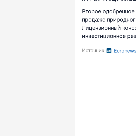
Второе одобренное 
продаже природного
Лицензионный конс
инвестиционное реш
Источник
Euronew