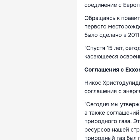
соединение с Европ
Обращаясь к правит
первого месторожде
было сделано в 2011
"Спустя 15 лет, сег
касающееся освоени
Соглашения с Exxon
Никос Христодулиди
соглашения с энерг
"Сегодня мы утверж
а также соглашений
природного газа. Э
ресурсов нашей стра
природный газ был п