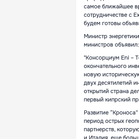
самое ближайшее вр
сотрудничестве с E
будем готовы объяв
Министр энергетики
министров объявил:
"Консорциум Eni – 
окончательного инв
новую историческую
двух десятилетий и
открытий страна де
первый кипрский пр
Развитие “Кроноса”
период острых геоп
партнерств, котору
и Италия, еще боль