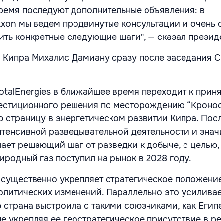
емя последуют дополнительные объявления: в
xxon мы ведем продвинутые консультации и очень 
ить конкретные следующие шаги", — сказал презид
 Кипра Михалис Дамиану сразу после заседания С
TotalEnergies в ближайшее время переходит к прин
естиционного решения по месторождению “Кронос
 страницу в энергетическом развитии Кипра. Пос
нтенсивной разведывательной деятельности и зна
лает решающий шаг от разведки к добыче, с целью,
иродный газ поступил на рынок в 2028 году.
 существенно укрепляет стратегическое положение
олитических изменений. Параллельно это усиливае
ю страна выстроила с такими союзниками, как Егип
ше укрепляя ее геостратегическое присутствие в р