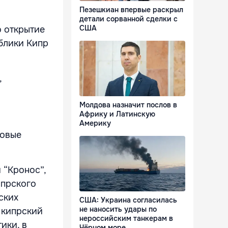
Пезешкиан впервые раскрыл
детали сорванной сделки с
США
о открытие
блики Кипр
,
Молдова назначит послов в
Африку и Латинскую
Америку
новые
 “Кронос”,
ипрского
ских
США: Украина согласилась
не наносить удары по
 кипрский
нероссийским танкерам в
ики, в
Чёрном море