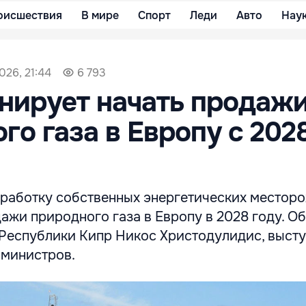
оисшествия
В мире
Спорт
Леди
Авто
Нау
026, 21:44
6 793
нирует начать продаж
го газа в Европу с 202
зработку собственных энергетических местор
ажи природного газа в Европу в 2028 году. Об
 Республики Кипр Никос Христодулидис, высту
 министров.