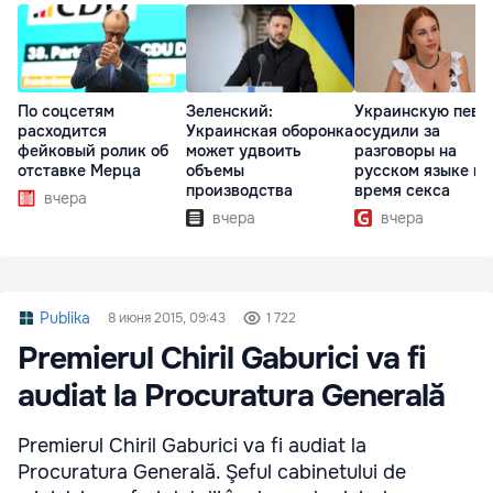
По соцсетям
Зеленский:
Украинскую певи
расходится
Украинская оборонка
осудили за
фейковый ролик об
может удвоить
разговоры на
отставке Мерца
объемы
русском языке во
производства
время секса
вчера
вчера
вчера
Publika
8 июня 2015, 09:43
1 722
Premierul Chiril Gaburici va fi
audiat la Procuratura Generală
Premierul Chiril Gaburici va fi audiat la
Procuratura Generală. Şeful cabinetului de