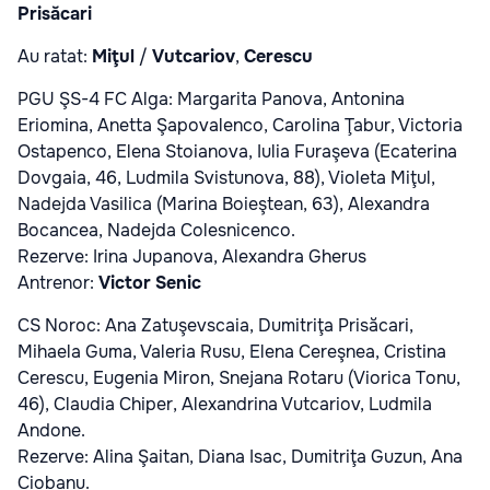
Prisăcari
Au ratat:
Miţul
/
Vutcariov
,
Cerescu
PGU ŞS-4 FC Alga: Margarita Panova, Antonina
Eriomina, Anetta Şapovalenco, Carolina Ţabur, Victoria
Ostapenco, Elena Stoianova, Iulia Furaşeva (Ecaterina
Dovgaia, 46, Ludmila Svistunova, 88), Violeta Miţul,
Nadejda Vasilica (Marina Boieştean, 63), Alexandra
Bocancea, Nadejda Colesnicenco.
Rezerve: Irina Jupanova, Alexandra Gherus
Antrenor:
Victor Senic
CS Noroc: Ana Zatuşevscaia, Dumitriţa Prisăcari,
Mihaela Guma, Valeria Rusu, Elena Cereşnea, Cristina
Cerescu, Eugenia Miron, Snejana Rotaru (Viorica Tonu,
46), Claudia Chiper, Alexandrina Vutcariov, Ludmila
Andone.
Rezerve: Alina Şaitan, Diana Isac, Dumitriţa Guzun, Ana
Ciobanu.