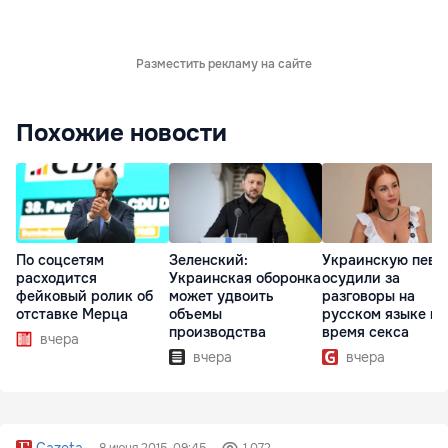
Разместить рекламу на сайте
Похожие новости
По соцсетям
Зеленский:
Украинскую певи
расходится
Украинская оборонка
осудили за
фейковый ролик об
может удвоить
разговоры на
отставке Мерца
объемы
русском языке во
производства
время секса
вчера
вчера
вчера
Gazeta
8 июня 2015, 09:45
1 072