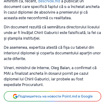
Amintim că, recent,
deschide.md
a publicat un
document care specifică faptul că s-a încheiat ancheta
în cazul diplomei de absolvire a premierului și că
aceasta este neconformă cu realitatea.
Din document rezultă că semnătura directorului liceului
unde ar fi învățat Chiril Gaburici este falsificată, la fel ca
și ștampila instituției.
De asemenea, expertiza atestă că fișa cu tabelul din
interiorul diplomei și coperta documentului aparțin unor
acte diferite.
Vineri, ministrul de Interne, Oleg Balan, a confirmat că
MAI a finalizat ancheta în dosarul pornit pe cazul
diplomei lui Chiril Gaburici, iar probele au fost
expediate Procuraturii.
Подпишитесь на новости Point.md в Google