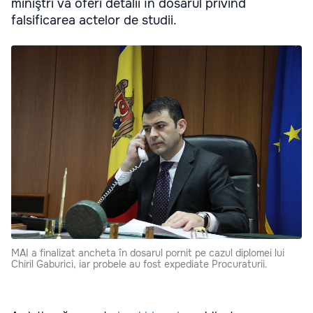
miniştri va oferi detalii în dosarul privind
falsificarea actelor de studii.
MAI a finalizat ancheta în dosarul pornit pe cazul diplomei lui
Chiril Gaburici, iar probele au fost expediate Procuraturii.