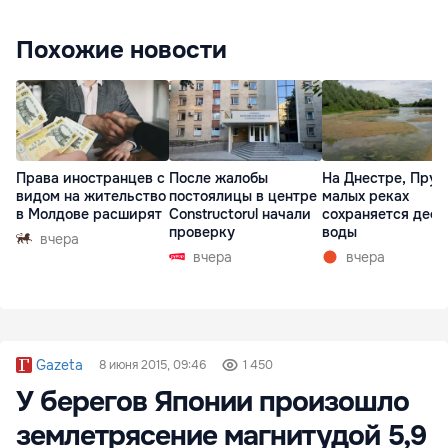
Похожие новости
Права иностранцев с
После жалобы
На Днестре, Прут
видом на жительство
постоялицы в центре
малых реках
в Молдове расширят
Constructorul начали
сохраняется деф
проверку
воды
вчера
вчера
вчера
Gazeta
8 июня 2015, 09:46
1 450
У берегов Японии произошло
землетрясение магнитудой 5,9