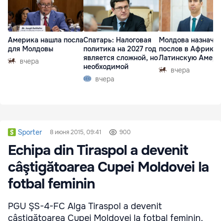
Америка нашла посла
Спатарь: Налоговая
Молдова назначи
для Молдовы
политика на 2027 год
послов в Африку 
является сложной, но
Латинскую Амер
вчера
необходимой
вчера
вчера
Sporter
8 июня 2015, 09:41
900
Echipa din Tiraspol a devenit
câştigătoarea Cupei Moldovei la
fotbal feminin
PGU ŞS-4-FC Alga Tiraspol a devenit
câştigătoarea Cupei Moldovei la fotbal feminin,