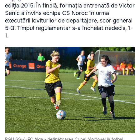
ediţia 2015. În finală, formaţia antrenată de Victor
Senic a învins echipa CS Noroc în urma
executării loviturilor de departajare, scor general
5-3. Timpul regulamentar s-a încheiat nedecis, 1-
1.
PGU ŞS-4-FC Alga - deţinătoarea Cupei Moldovei la fotbal