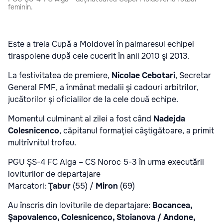
feminin.
Este a treia Cupă a Moldovei în palmaresul echipei
tiraspolene după cele cucerit în anii 2010 şi 2013.
La festivitatea de premiere,
Nicolae Cebotari
, Secretar
General FMF, a înmânat medalii şi cadouri arbitrilor,
jucătorilor şi oficialilor de la cele două echipe.
Momentul culminant al zilei a fost când
Nadejda
Colesnicenco
, căpitanul formaţiei câştigătoare, a primit
multrîvnitul trofeu.
PGU ŞS-4 FC Alga – CS Noroc 5-3 în urma executării
loviturilor de departajare
Marcatori:
Ţabur
(55) /
Miron
(69)
Au înscris din loviturile de departajare:
Bocancea,
Şapovalenco, Colesnicenco, Stoianova / Andone,