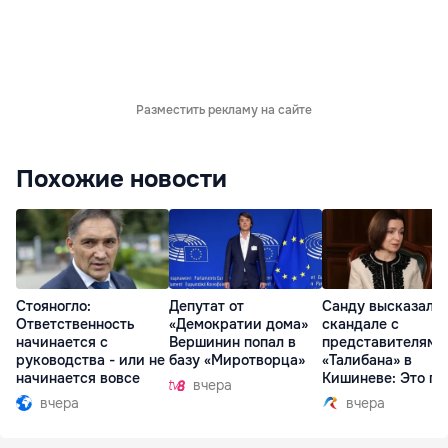
Разместить рекламу на сайте
Похожие новости
Стояногло:
Депутат от
Санду высказалас
Ответственность
«Демократии дома»
скандале с
начинается с
Вершинин попал в
представителями
руководства - или не
базу «Миротворца»
«Талибана» в
начинается вовсе
Кишиневе: Это по
вчера
вчера
вчера