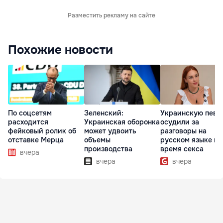
Разместить рекламу на сайте
Похожие новости
По соцсетям
Зеленский:
Украинскую певи
расходится
Украинская оборонка
осудили за
фейковый ролик об
может удвоить
разговоры на
отставке Мерца
объемы
русском языке во
производства
время секса
вчера
вчера
вчера