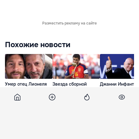
Разместить рекламу на сайте
Похожие новости
Умер отец Лионеля
Звезда сборной
Джанни Инфанти
Месси
Испании перейдет в
останется на пост
«Барселону»
главы ФИФА
вчера
3 дня назад
3 дня назад