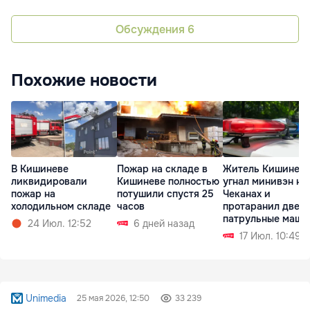
Обсуждения
6
Похожие новости
В Кишиневе
Пожар на складе в
Житель Кишинев
ликвидировали
Кишиневе полностью
угнал минивэн на
пожар на
потушили спустя 25
Чеканах и
холодильном складе
часов
протаранил две
патрульные маши
24 Июл. 12:52
6 дней назад
17 Июл. 10:49
Unimedia
25 мая 2026, 12:50
33 239