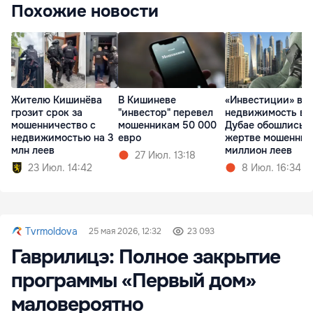
Похожие новости
Жителю Кишинёва
В Кишиневе
«Инвестиции» в
грозит срок за
"инвестор" перевел
недвижимость в
мошенничество с
мошенникам 50 000
Дубае обошлись
недвижимостью на 3
евро
жертве мошенник
млн леев
миллион леев
27 Июл. 13:18
23 Июл. 14:42
8 Июл. 16:34
Tvrmoldova
25 мая 2026, 12:32
23 093
Гаврилицэ: Полное закрытие
программы «Первый дом»
маловероятно