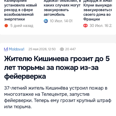
Калифорния
Адвокат объяснил, в
Джордж и Амаль
установила новый
каких случаях могут
Клуни вынуждены
рекорд в сфере
эвакуировать
эвакуироваться и
возобновляемой
автомобиль
своего дома во
энергетики
Франции
10 Июл. 14:01
5 дней назад
30 Июл. 16:22
Moldova1
25 мая 2026, 12:50
20 447
Жителю Кишинева грозит до 5
лет тюрьмы за пожар из-за
фейерверка
37-летний житель Кишинёва устроил пожар в
многоэтажке на Телецентре, запустив
фейерверки. Теперь ему грозит крупный штраф
или тюрьма.