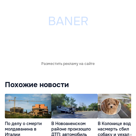
Разместить рекламу на сайте
Похожие новости
По делу о смерти
В Новоаненском
В Колонице водит
молдаванина в
районе произошло
насмерть сбил
Италии
ДТП: автомобиль
собаку и уехал с