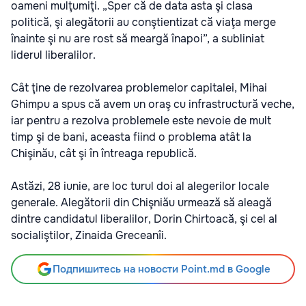
oameni mulţumiţi. „Sper că de data asta şi clasa
politică, şi alegătorii au conştientizat că viaţa merge
înainte şi nu are rost să meargă înapoi”, a subliniat
liderul liberalilor.
Cât ţine de rezolvarea problemelor capitalei, Mihai
Ghimpu a spus că avem un oraş cu infrastructură veche,
iar pentru a rezolva problemele este nevoie de mult
timp şi de bani, aceasta fiind o problema atât la
Chişinău, cât şi în întreaga republică.
Astăzi, 28 iunie, are loc turul doi al alegerilor locale
generale. Alegătorii din Chişniău urmează să aleagă
dintre candidatul liberalilor, Dorin Chirtoacă, şi cel al
socialiştilor, Zinaida Greceanîi.
Подпишитесь на новости Point.md в Google