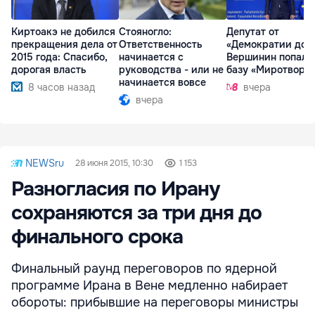
Киртоакэ не добился
Стояногло:
Депутат от
прекращения дела от
Ответственность
«Демократии дом
2015 года: Спасибо,
начинается с
Вершинин попал 
дорогая власть
руководства - или не
базу «Миротворц
начинается вовсе
8 часов назад
вчера
вчера
NEWSru
28 июня 2015, 10:30
1 153
Разногласия по Ирану
сохраняются за три дня до
финального срока
Финальный раунд переговоров по ядерной
программе Ирана в Вене медленно набирает
обороты: прибывшие на переговоры министры