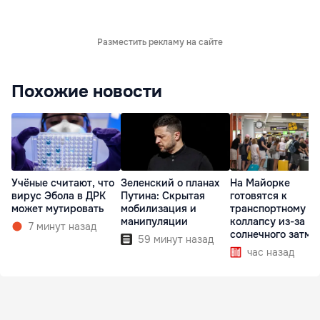
Разместить рекламу на сайте
Похожие новости
Учёные считают, что
Зеленский о планах
На Майорке
вирус Эбола в ДРК
Путина: Скрытая
готовятся к
может мутировать
мобилизация и
транспортному
манипуляции
коллапсу из-за
7 минут назад
солнечного затме
59 минут назад
час назад