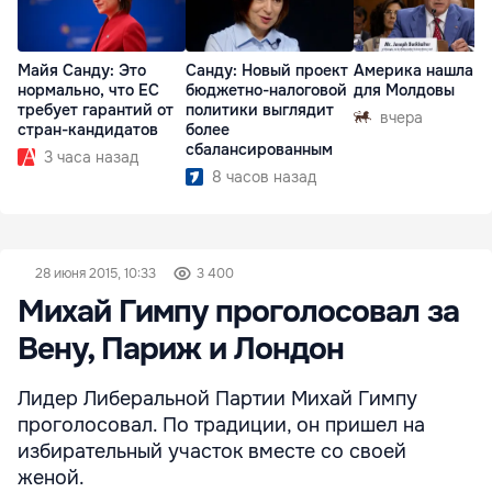
Майя Санду: Это
Санду: Новый проект
Америка нашла п
нормально, что ЕС
бюджетно-налоговой
для Молдовы
требует гарантий от
политики выглядит
вчера
стран-кандидатов
более
сбалансированным
3 часа назад
8 часов назад
28 июня 2015, 10:33
3 400
Михай Гимпу проголосовал за
Вену, Париж и Лондон
Лидер Либеральной Партии Михай Гимпу
проголосовал. По традиции, он пришел на
избирательный участок вместе со своей
женой.