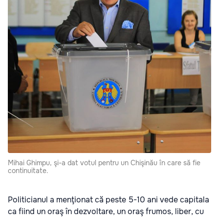
Mihai Ghimpu, şi-a dat votul pentru un Chişinău în care să fie
continuitate.
Politicianul a menţionat că peste 5-10 ani vede capitala
ca fiind un oraş în dezvoltare, un oraş frumos, liber, cu