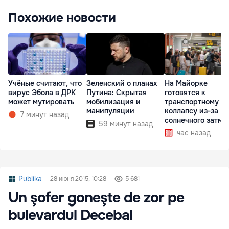
Похожие новости
Учёные считают, что
Зеленский о планах
На Майорке
вирус Эбола в ДРК
Путина: Скрытая
готовятся к
может мутировать
мобилизация и
транспортному
манипуляции
коллапсу из-за
7 минут назад
солнечного затме
59 минут назад
час назад
Publika
28 июня 2015, 10:28
5 681
Un şofer goneşte de zor pe
bulevardul Decebal