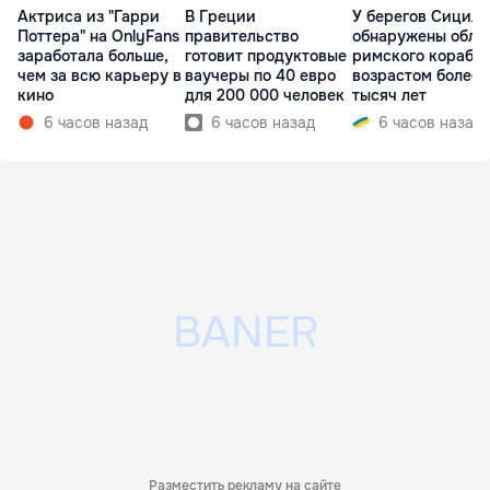
Актриса из "Гарри
В Греции
У берегов Сицил
Поттера" на OnlyFans
правительство
обнаружены обло
заработала больше,
готовит продуктовые
римского корабл
чем за всю карьеру в
ваучеры по 40 евро
возрастом более 
кино
для 200 000 человек
тысяч лет
6 часов назад
6 часов назад
6 часов назад
Разместить рекламу на сайте