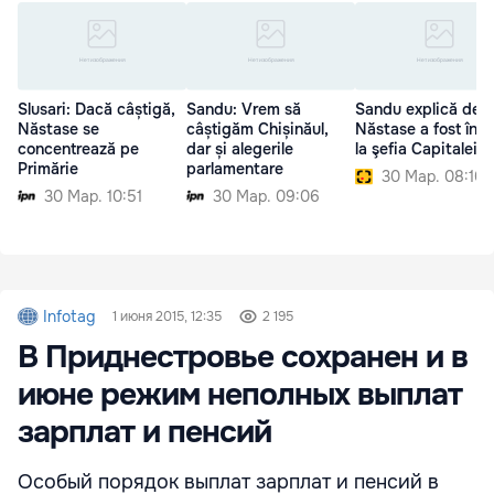
Slusari: Dacă câștigă,
Sandu: Vrem să
Sandu explică de 
Năstase se
câștigăm Chișinăul,
Năstase a fost înai
concentrează pe
dar și alegerile
la şefia Capitalei
Primărie
parlamentare
30 Мар. 08:10
30 Мар. 10:51
30 Мар. 09:06
Infotag
1 июня 2015, 12:35
2 195
В Приднестровье сохранен и в
июне режим неполных выплат
зарплат и пенсий
Особый порядок выплат зарплат и пенсий в