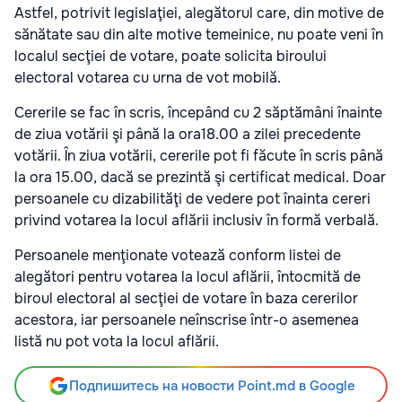
Astfel, potrivit legislaţiei, alegătorul care, din motive de
sănătate sau din alte motive temeinice, nu poate veni în
localul secţiei de votare, poate solicita biroului
electoral votarea cu urna de vot mobilă.
Cererile se fac în scris, începând cu 2 săptămâni înainte
de ziua votării şi până la ora18.00 a zilei precedente
votării. În ziua votării, cererile pot fi făcute în scris până
la ora 15.00, dacă se prezintă şi certificat medical. Doar
persoanele cu dizabilităţi de vedere pot înainta cereri
privind votarea la locul aflării inclusiv în formă verbală.
Persoanele menţionate votează conform listei de
alegători pentru votarea la locul aflării, întocmită de
biroul electoral al secţiei de votare în baza cererilor
acestora, iar persoanele neînscrise într-o asemenea
listă nu pot vota la locul aflării.
Подпишитесь на новости Point.md в Google