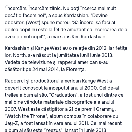
"Încercăm. Încercăm zilnic. Nu poţi încerca mai mult
decât o facem noi", a spus Kardashian. "Devine
obositor. (West) spune mereu: 'Să încerci să faci al
doilea copil nu este la fel de amuzant ca încercarea de a
avea primul copil'", a mai spus Kim Kardashian.
Kardashian şi Kanye West au o relaţie din 2012, iar fetiţa
lor, North, s-a născut la jumătatea lunii iunie 2013.
Vedeta de televiziune şi rapperul american s-au
căsătorit pe 24 mai 2014, la Florenţa.
Rapperul şi producătorul american Kanye West a
devenit cunoscut la începutul anului 2000. Cel de-al
treilea album al său, "Graduation", a fost unul dintre cel
mai bine vândute materiale discografice ale anului
2007. West este câştigător a 21 de premii Grammy.
"Watch the Throne", album compus în colaborare cu
Jay-Z, a fost lansat în vara anului 2011. Cel mai recent
album al său este "Yeezus", lansat în iunie 2013.