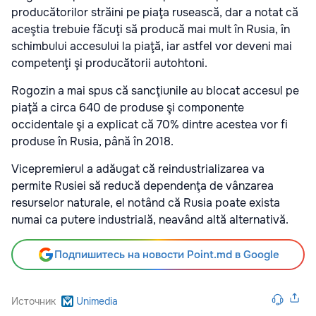
producătorilor străini pe piaţa rusească, dar a notat că
aceştia trebuie făcuţi să producă mai mult în Rusia, în
schimbului accesului la piaţă, iar astfel vor deveni mai
competenţi şi producătorii autohtoni.
Rogozin a mai spus că sancţiunile au blocat accesul pe
piaţă a circa 640 de produse şi componente
occidentale şi a explicat că 70% dintre acestea vor fi
produse în Rusia, până în 2018.
Vicepremierul a adăugat că reindustrializarea va
permite Rusiei să reducă dependenţa de vânzarea
resurselor naturale, el notând că Rusia poate exista
numai ca putere industrială, neavând altă alternativă.
Подпишитесь на новости Point.md в Google
Источник
Unimedia