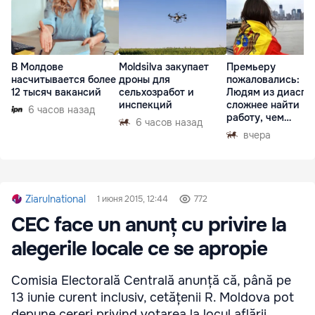
В Молдове
Moldsilva закупает
Премьеру
насчитывается более
дроны для
пожаловались:
12 тысяч вакансий
сельхозработ и
Людям из диаспо
инспекций
сложнее найти
6 часов назад
работу, чем
6 часов назад
гастарбайтерам
вчера
Ziarulnational
1 июня 2015, 12:44
772
CEC face un anunț cu privire la
alegerile locale ce se apropie
Comisia Electorală Centrală anunță că, până pe
13 iunie curent inclusiv, cetățenii R. Moldova pot
depune cereri privind votarea la locul aflării