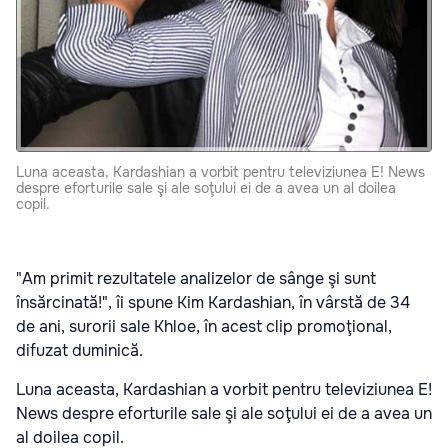
Luna aceasta, Kardashian a vorbit pentru televiziunea E! News
despre eforturile sale şi ale soţului ei de a avea un al doilea
copil.
"Am primit rezultatele analizelor de sânge şi sunt
însărcinată!", îi spune Kim Kardashian, în vârstă de 34
de ani, surorii sale Khloe, în acest clip promoţional,
difuzat duminică.
Luna aceasta, Kardashian a vorbit pentru televiziunea E!
News despre eforturile sale şi ale soţului ei de a avea un
al doilea copil.