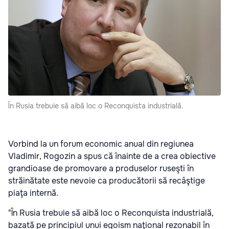
În Rusia trebuie să aibă loc o Reconquista industrială.
Vorbind la un forum economic anual din regiunea
Vladimir, Rogozin a spus că înainte de a crea obiective
grandioase de promovare a produselor ruseşti în
străinătate este nevoie ca producătorii să recâştige
piaţa internă.
"În Rusia trebuie să aibă loc o Reconquista industrială,
bazată pe principiul unui egoism naţional rezonabil în