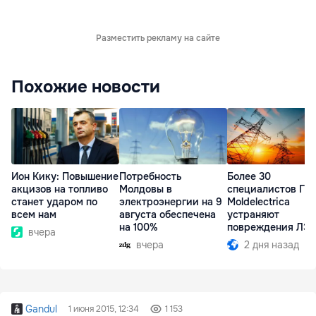
Разместить рекламу на сайте
Похожие новости
Ион Кику: Повышение
Потребность
Более 30
акцизов на топливо
Молдовы в
специалистов ГП
станет ударом по
электроэнергии на 9
Moldelectrica
всем нам
августа обеспечена
устраняют
на 100%
повреждения ЛЭ
вчера
Бельцы-Днестров
вчера
2 дня назад
Gandul
1 июня 2015, 12:34
1 153