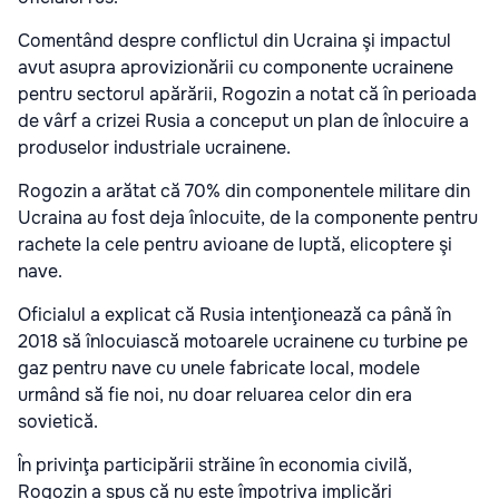
Comentând despre conflictul din Ucraina şi impactul
avut asupra aprovizionării cu componente ucrainene
pentru sectorul apărării, Rogozin a notat că în perioada
de vârf a crizei Rusia a conceput un plan de înlocuire a
produselor industriale ucrainene.
Rogozin a arătat că 70% din componentele militare din
Ucraina au fost deja înlocuite, de la componente pentru
rachete la cele pentru avioane de luptă, elicoptere şi
nave.
Oficialul a explicat că Rusia intenţionează ca până în
2018 să înlocuiască motoarele ucrainene cu turbine pe
gaz pentru nave cu unele fabricate local, modele
urmând să fie noi, nu doar reluarea celor din era
sovietică.
În privinţa participării străine în economia civilă,
Rogozin a spus că nu este împotriva implicări