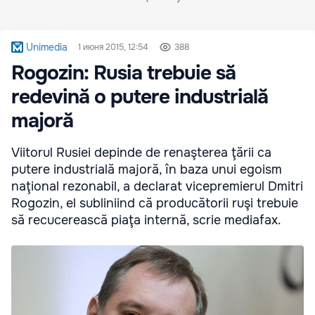
Unimedia
1 июня 2015, 12:54
388
Rogozin: Rusia trebuie să
redevină o putere industrială
majoră
Viitorul Rusiei depinde de renaşterea ţării ca
putere industrială majoră, în baza unui egoism
naţional rezonabil, a declarat vicepremierul Dmitri
Rogozin, el subliniind că producătorii ruşi trebuie
să recucerească piaţa internă, scrie mediafax.