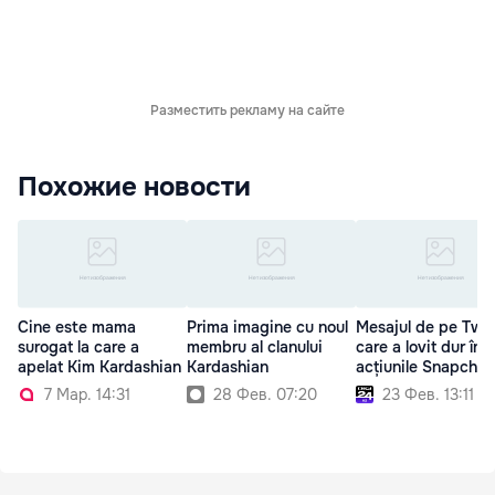
Разместить рекламу на сайте
Похожие новости
Cine este mama
Prima imagine cu noul
Mesajul de pe Twit
surogat la care a
membru al clanului
care a lovit dur în
apelat Kim Kardashian
Kardashian
acțiunile Snapchat
7 Мар. 14:31
28 Фев. 07:20
23 Фев. 13:11