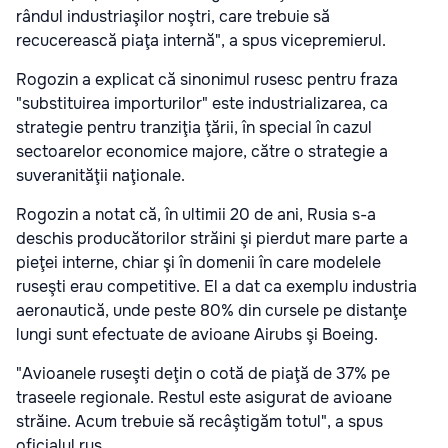
rândul industriaşilor noştri, care trebuie să
recucerească piaţa internă", a spus vicepremierul.
Rogozin a explicat că sinonimul rusesc pentru fraza
"substituirea importurilor" este industrializarea, ca
strategie pentru tranziţia ţării, în special în cazul
sectoarelor economice majore, către o strategie a
suveranităţii naţionale.
Rogozin a notat că, în ultimii 20 de ani, Rusia s-a
deschis producătorilor străini şi pierdut mare parte a
pieţei interne, chiar şi în domenii în care modelele
ruseşti erau competitive. El a dat ca exemplu industria
aeronautică, unde peste 80% din cursele pe distanţe
lungi sunt efectuate de avioane Airubs şi Boeing.
"Avioanele ruseşti deţin o cotă de piaţă de 37% pe
traseele regionale. Restul este asigurat de avioane
străine. Acum trebuie să recâştigăm totul", a spus
oficialul rus.